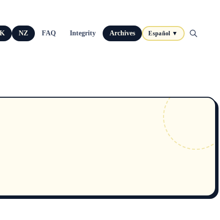
K
NZ
FAQ
Integrity
Archives
Español ▼