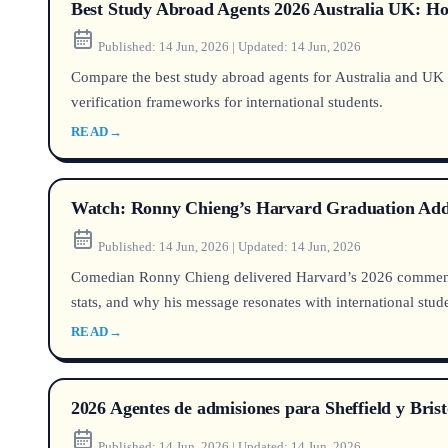
Best Study Abroad Agents 2026 Australia UK: H
Published:
14 Jun, 2026
|
Updated:
14 Jun, 2026
Compare the best study abroad agents for Australia and UK 
verification frameworks for international students.
READ
→
Watch: Ronny Chieng’s Harvard Graduation Addr
Published:
14 Jun, 2026
|
Updated:
14 Jun, 2026
Comedian Ronny Chieng delivered Harvard’s 2026 commencemen
stats, and why his message resonates with international stud
READ
→
2026 Agentes de admisiones para Sheffield y Brist
Published:
14 Jun, 2026
|
Updated:
14 Jun, 2026