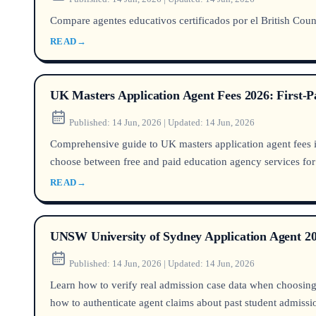
Compare agentes educativos certificados por el British Counc
READ
→
UK Masters Application Agent Fees 2026: First-
Published:
14 Jun, 2026
|
Updated:
14 Jun, 2026
Comprehensive guide to UK masters application agent fees in
choose between free and paid education agency services for
READ
→
UNSW University of Sydney Application Agent 20
Published:
14 Jun, 2026
|
Updated:
14 Jun, 2026
Learn how to verify real admission case data when choosing 
how to authenticate agent claims about past student admission