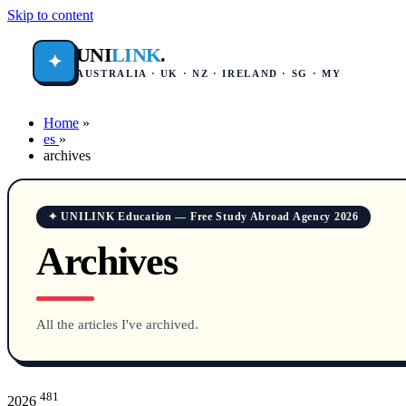
Skip to content
UNI
LINK
.
✦
AUSTRALIA · UK · NZ · IRELAND · SG · MY
Home
»
es
»
archives
✦ UNILINK Education — Free Study Abroad Agency 2026
Archives
All the articles I've archived.
481
2026