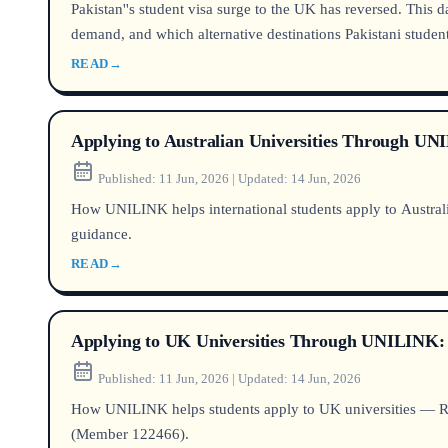
Pakistan''s student visa surge to the UK has reversed. This 
demand, and which alternative destinations Pakistani student
READ
→
Applying to Australian Universities Through 
Published:
11 Jun, 2026
|
Updated:
14 Jun, 2026
How UNILINK helps international students apply to Austral
guidance.
READ
→
Applying to UK Universities Through UNILINK: R
Published:
11 Jun, 2026
|
Updated:
14 Jun, 2026
How UNILINK helps students apply to UK universities — Russ
(Member 122466).