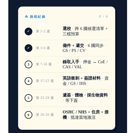
0 / 6
⛺ 路程紀錄
選校
· 跨 6 國候選清單 +
✓
第 1-2 週
三檔預算
備件 + 遞交
· 6 國同步 ·
✓
第 3-6 週
GS / PS / CV
錄取入手
· 押金 ↔ CoE /
第 7-16 週
3
CAS / VAL
英語衝刺 + 簽證材料
· 資
第 17-22 週
4
金 / GS / IHS
遞簽 · 體檢 · 採生物資料
第 23-28 週
5
· 等下簽
OSHC / NHS + 住房 + 接
第 29-30 週
6
機
· 抵達當地激活