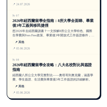
界，信息截至2026年7月24日。
📍 24.07.2026
№ 07
2026年紐西蘭留學全指南：8所大學全面睇、畢業
後3年工簽與移民捷徑
想2026年去紐西蘭讀書？一文拆解8所公立大學特色、國際
生學費與Fees Free政策、畢業後3年開放式工作簽證條件，以
及技術移民6分制點計分。由選校到拎PR，UNILINK陪你逐
📌 其他
步實現。
📍 05.06.2026
№ 08
2026年紐西蘭留學全攻略：八大名校對比與簽證
指南
紐西蘭八所公立大學完整對比——奧塔哥到奧克蘭，涵蓋學
費、學生簽證、生活費與畢業後3年工作簽證的詳細解析。
📌 其他
📍 05.06.2026