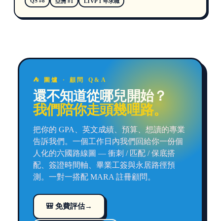
QS #8
亞洲 #1
LTVP 1 年求職
⛺ 圍爐 · 顧問 Q&A
還不知道從哪兒開始？
我們陪你走頭幾哩路。
把你的 GPA、英文成績、預算、想讀的專業
告訴我們。一個工作日內我們回給你一份個
人化的六國路線圖 — 衝刺 / 匹配 / 保底搭
配、簽證時間軸、畢業工簽與永居路徑預
測。一對一搭配 MARA 註冊顧問。
🎒 免費評估
→