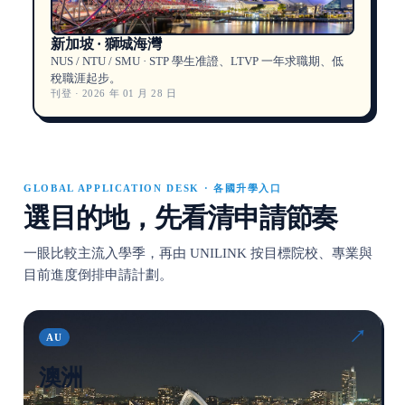
新加坡 · 獅城海灣
NUS / NTU / SMU · STP 學生准證、LTVP 一年求職期、低
稅職涯起步。
刊登 · 2026 年 01 月 28 日
GLOBAL APPLICATION DESK · 各國升學入口
選目的地，先看清申請節奏
一眼比較主流入學季，再由 UNILINK 按目標院校、專業與
目前進度倒排申請計劃。
↗
AU
澳洲