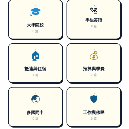
🛂
🎓
學生簽證
大學院校
8 篇
0 篇
🏠
💰
抵達與住宿
預算與學費
1 篇
2 篇
🌏
🛡️
多國同申
工作與移民
0 篇
0 篇