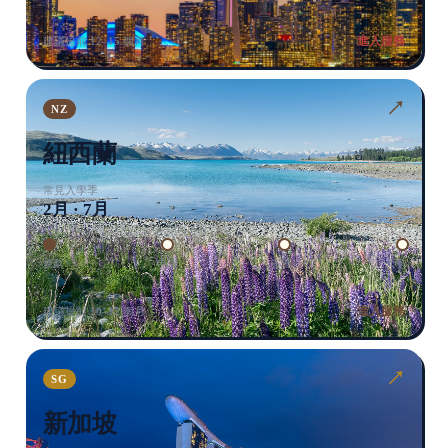
進入服務
建議提前 12–15 個月
↗
NZ
紐西蘭
常見入學季
2月 · 7月
規劃
申請
簽證
入學
進入服務
建議提前 10–12 個月
↗
SG
新加坡