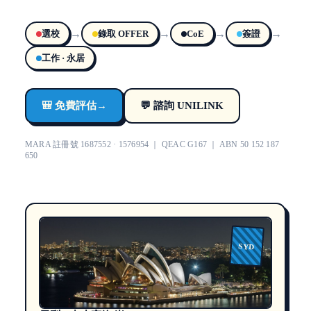
→
→
→
→
選校
錄取 OFFER
CoE
簽證
工作 · 永居
🎒 免費評估
→
💬 諮詢 UNILINK
MARA 註冊號 1687552 · 1576954 ｜ QEAC G167 ｜ ABN 50 152 187
650
SYD