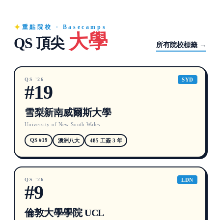
重點院校 · Basecamps
大學
QS 頂尖
所有院校標籤 →
QS '26
SYD
#19
雪梨新南威爾斯大學
University of New South Wales
QS #19
澳洲八大
485 工簽 3 年
QS '26
LDN
#9
倫敦大學學院 UCL