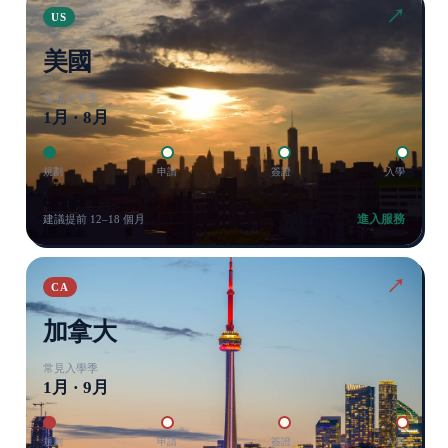
↗
US
美國
常見入學季
1月 · 8月
規劃
申請
簽證
入學
進入服務
建議提前 12–18 個月
↗
CA
加拿大
常見入學季
1月 · 9月
規劃
申請
簽證
入學