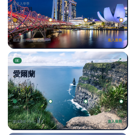
常見入學季
1月 · 8月
規劃
申請
簽證
入學
進入服務
建議提前 10–12 個月
↗
IE
愛爾蘭
常見入學季
1月 · 9月
規劃
申請
簽證
入學
進入服務
建議提前 10–12 個月