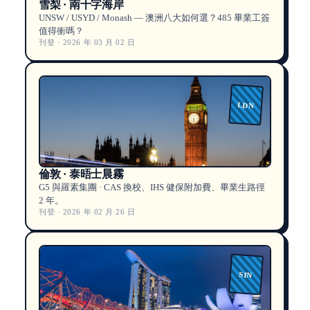
雪梨 · 南十字海岸
UNSW / USYD / Monash — 澳洲八大如何選？485 畢業工簽
值得衝嗎？
刊登 · 2026 年 03 月 02 日
LDN
倫敦 · 泰晤士晨霧
G5 與羅素集團 · CAS 換校、IHS 健保附加費、畢業生路徑
2 年。
刊登 · 2026 年 02 月 26 日
SIN