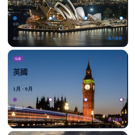
常見入學季
2月 · 7月
規劃
申請
簽證
入學
進入服務
建議提前 12–15 個月
↗
GB
英國
常見入學季
1月 · 9月
規劃
申請
簽證
入學
進入服務
建議提前 10–12 個月