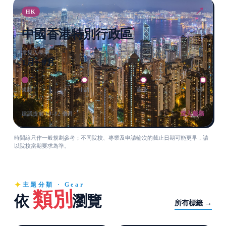
↗
HK
中國香港特別行政區
常見入學季
1月 · 9月
規劃
申請
簽證
入學
進入服務
建議提前 10–12 個月
時間線只作一般規劃參考；不同院校、專業及申請輪次的截止日期可能更早，請
以院校當期要求為準。
主題分類 · Gear
類別
依
瀏覽
所有標籤 →