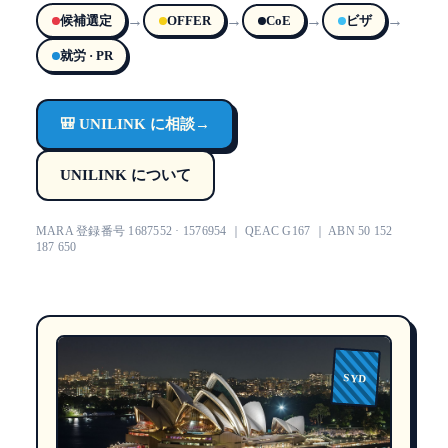
→
→
→
→
候補選定
OFFER
CoE
ビザ
就労 · PR
🎒 UNILINK に相談
→
UNILINK について
MARA 登録番号 1687552 · 1576954 ｜ QEAC G167 ｜ ABN 50 152
187 650
SYD