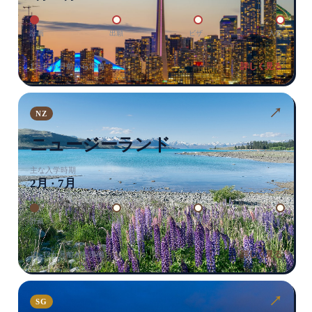
計画
出願
ビザ
入学
詳しく見る
12–15か月前から準備
↗
NZ
ニュージーランド
主な入学時期
2月 · 7月
計画
出願
ビザ
入学
詳しく見る
10–12か月前から準備
↗
SG