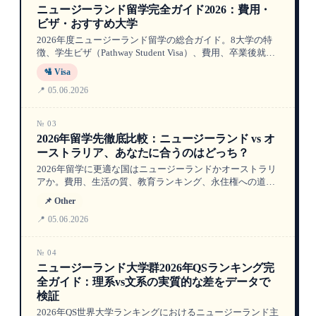
ニュージーランド留学完全ガイド2026：費用・
ビザ・おすすめ大学
2026年度ニュージーランド留学の総合ガイド。8大学の特
徴、学生ビザ（Pathway Student Visa）、費用、卒業後就労
ビザを詳しく解説します。
🛂 Visa
📍 05.06.2026
№ 03
2026年留学先徹底比較：ニュージーランド vs オ
ーストラリア、あなたに合うのはどっち？
2026年留学に更適な国はニュージーランドかオーストラリ
アか。費用、生活の質、教育ランキング、永住権への道、
就職市場を網羅した比較マトリックスで、あなたの留学計
📌 Other
画をサポートします。
📍 05.06.2026
№ 04
ニュージーランド大学群2026年QSランキング完
全ガイド：理系vs文系の実質的な差をデータで
検証
2026年QS世界大学ランキングにおけるニュージーランド主