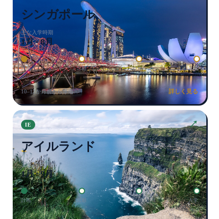
シンガポール
主な入学時期
1月 · 8月
計画
出願
ビザ
入学
詳しく見る
10–12か月前から準備
↗
IE
アイルランド
主な入学時期
1月 · 9月
計画
出願
ビザ
入学