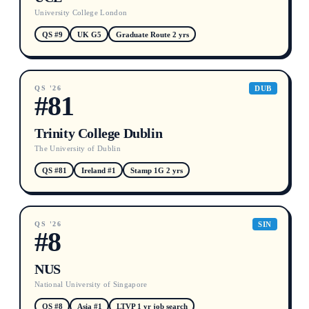
University College London
QS #9
UK G5
Graduate Route 2 yrs
QS '26
DUB
#81
Trinity College Dublin
The University of Dublin
QS #81
Ireland #1
Stamp 1G 2 yrs
QS '26
SIN
#8
NUS
National University of Singapore
QS #8
Asia #1
LTVP 1 yr job search