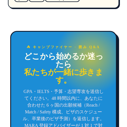
⛺ キャンプファイヤー · 囲み Q&A
どこから始めるか迷っ
たら
私たちが一緒に歩きま
す。
GPA・IELTS・予算・志望専攻を送信し
てください。48 時間以内に、あなたに
合わせた 6 ヶ国の出願候補（Reach /
Match / Safety 構成、ビザのスケジュー
ル、卒業後のビザ予測）を返信します。
MARA 登録アドバイザーが 1 対 1 で対