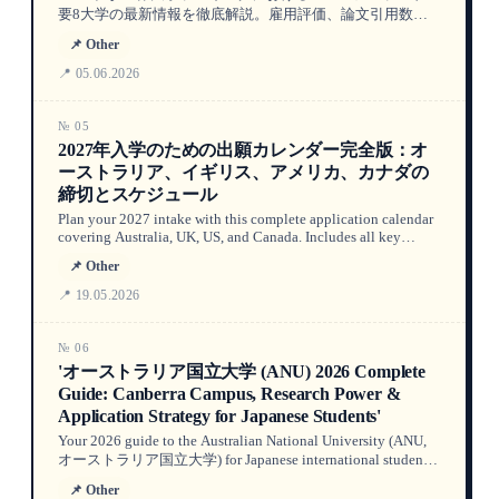
要8大学の最新情報を徹底解説。雇用評価、論文引用数、
卒業生の給与、移民チャンスにおける理系と文系の実質的
📌 Other
な差を、オークランド大学、オタゴ大学、カンタベリー大
学などの学科別データとともに表で比較。登録アドバイザ
📍 05.06.2026
ーの視点と匿名学生事例も掲載。
№ 05
2027年入学のための出願カレンダー完全版：オ
ーストラリア、イギリス、アメリカ、カナダの
締切とスケジュール
Plan your 2027 intake with this complete application calendar
covering Australia, UK, US, and Canada. Includes all key
UCAS, CommonApp, and direct deadlines, up-to-date visa
📌 Other
processing times, and expert timeline strategies based on 2026
data.
📍 19.05.2026
№ 06
'オーストラリア国立大学 (ANU) 2026 Complete
Guide: Canberra Campus, Research Power &
Application Strategy for Japanese Students'
Your 2026 guide to the Australian National University (ANU,
オーストラリア国立大学) for Japanese international students.
Covers Go8 research strengths, Canberra campus life, admission
📌 Other
requirements, English proficiency, tuition fees, scholarships,