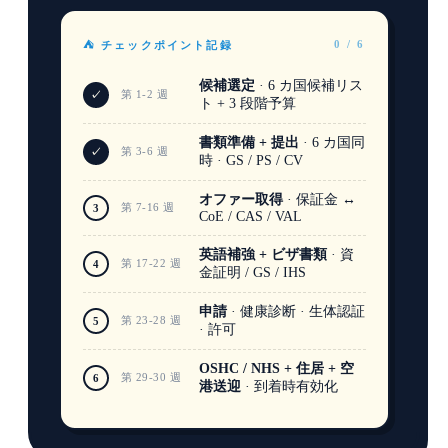
0 / 6
⛺ チェックポイント記録
候補選定
· 6 カ国候補リス
第 1-2 週
✓
ト + 3 段階予算
書類準備 + 提出
· 6 カ国同
第 3-6 週
✓
時 · GS / PS / CV
オファー取得
· 保証金 ↔
第 7-16 週
3
CoE / CAS / VAL
英語補強 + ビザ書類
· 資
第 17-22 週
4
金証明 / GS / IHS
申請
· 健康診断 · 生体認証
第 23-28 週
5
· 許可
OSHC / NHS + 住居 + 空
第 29-30 週
6
港送迎
· 到着時有効化