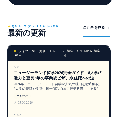
Q&A ログ · LOGBOOK
全記事を見る →
最新の更新
// 編集：UNILINK 編集
ライブ · 毎日更新 · 116
Q&A
部
№ 01
ニュージーランド留学2026完全ガイド：8大学の
魅力と更長3年の卒業後ビザ、永住権への道
2026年、ニュージーランド留学が人気の理由を徹底解説。
8大学の特徴や学費、博士課程の国内授業料適用、更長3年
のポストスタディワークビザ、永住権につながる熟練移民
📌 Other
カテゴリーまで。データや費用も交えながらあなたの留学
計画をサポートします。
📍 05.06.2026
№ 02