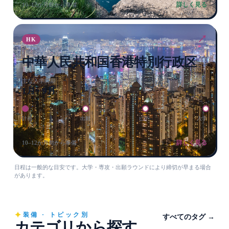
詳しく見る
10–12か月前から準備
↗
HK
中華人民共和国香港特別行政区
主な入学時期
1月 · 9月
計画
出願
ビザ
入学
詳しく見る
10–12か月前から準備
日程は一般的な目安です。大学・専攻・出願ラウンドにより締切が早まる場合
があります。
装備 · トピック別
すべてのタグ →
カテゴリから探す