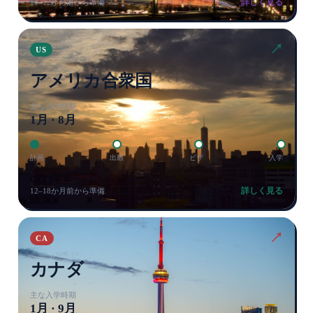
詳しく見る
10–12か月前から準備
↗
US
アメリカ合衆国
主な入学時期
1月 · 8月
計画
出願
ビザ
入学
詳しく見る
12–18か月前から準備
↗
CA
カナダ
主な入学時期
1月 · 9月