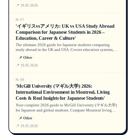
and application tips. Includes key data, Q&A, and official
📍 19.05.2026
sources.
№ 07
'イギリスvsアメリカ: UK vs USA Study Abroad
Comparison for Japanese Students in 2026 –
Education, Career & Culture'
The ultimate 2026 guide for Japanese students comparing
study abroad in the UK and USA. Covers education systems,
tuition fees, post-study work visas (Graduate Route vs. OPT),
📌 Other
career paths, cultural differences, and scholarships with data
from JASSO, UKVI, and QS.
📍 19.05.2026
№ 08
'McGill University (マギル大学) 2026:
International Environment in Montreal, Living
Costs & Real Insights for Japanese Students'
Your complete 2026 guide to McGill University (マギル大学)
for Japanese and global students. Compare Montreal living
costs, medicine faculty admissions, campus diversity, and hear
📌 Other
real experiences from Japanese international students at one of
Canada’s top universities.
📍 19.05.2026