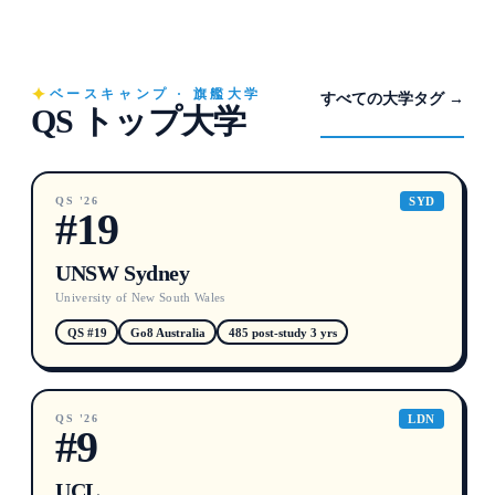
ベースキャンプ · 旗艦大学
すべての大学タグ →
QS トップ大学
QS '26
SYD
#19
UNSW Sydney
University of New South Wales
QS #19
Go8 Australia
485 post-study 3 yrs
QS '26
LDN
#9
UCL