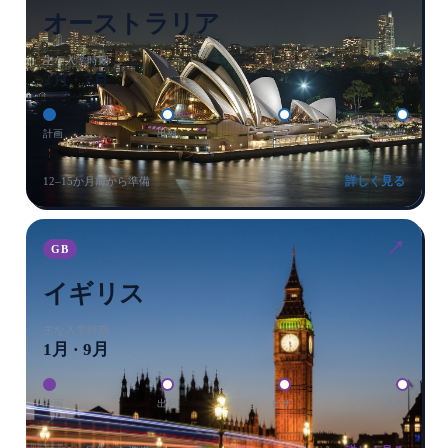
オーストラリア
主な入学時期
2月 · 7月
計画
出願
ビザ
入学
詳しく見る
12–15か月前から準備
↗
GB
イギリス
主な入学時期
1月 · 9月
計画
出願
ビザ
入学