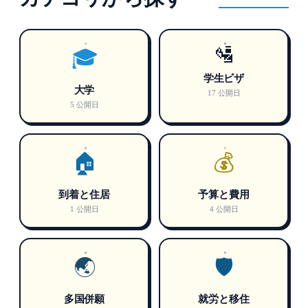
🛂
🎓
学生ビザ
大学
17 公開日
5 公開日
🏠
💰
到着と住居
予算と費用
1 公開日
4 公開日
🌏
🛡️
多国併願
就労と移住