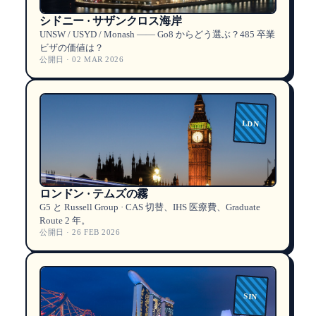
シドニー · サザンクロス海岸
UNSW / USYD / Monash —— Go8 からどう選ぶ？485 卒業
ビザの価値は？
公開日 · 02 MAR 2026
LDN
ロンドン · テムズの霧
G5 と Russell Group · CAS 切替、IHS 医療費、Graduate
Route 2 年。
公開日 · 26 FEB 2026
SIN