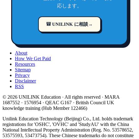
応します。
🎒 UNILINK に相談
→
About
How We Get Paid
Resources
Sitemap
Privacy
Disclaimer
RSS
© 2026 UNILINK Education · All rights reserved · MARA
1687552 · 1576954 · QEAC G167 · British Council UK
knowledge training (Hub Member 122466)
Unilink Education Technology (Beijing) Co., Ltd. holds trademark
registrations for 'OSHC', 'OVHC' and 'StudyAU' with the China
National Intellectual Property Administration (Reg. No. 53578652,
53575593, 53473754). These Chinese trademarks do not constitute