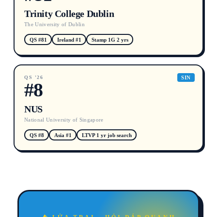
Trinity College Dublin
The University of Dublin
QS #81
Ireland #1
Stamp 1G 2 yrs
QS '26
SIN
#8
NUS
National University of Singapore
QS #8
Asia #1
LTVP 1 yr job search