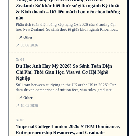
Zealand: Sự khác biệt thực sự giữa ngành Kỹ thuật
& Kinh doanh – Dữ liệu mách bạn nên chọn hướng
nào'
Phân tích toàn diện bảng xếp hạng QS 2026 của 8 trường đại
học New Zealand. So sánh thực tế giữa khối ngành Khoa học
Kỹ thuật (STEM) và Kinh doanh về danh tiếng nhà tuyển dụng,
📌 Other
trích dẫn bài báo, thu nhập sau tốt nghiệp và cơ hội định cư.
Kèm bảng so sánh chuyên ngành của ĐH Auckland, Otago,
📍 05.06.2026
Canterbury,... Góc nhìn từ cố vấn có chứng chỉ hành nghề và
câu chuyện sinh viên ẩn danh.
№ 04
Du Học Anh Hay Mỹ 2026? So Sánh Toàn Diện
Chi Phí, Thời Gian Học, Visa và Cơ Hội Nghề
Nghiệp
Still torn between studying in the UK or the US in 2026? Our
data-driven comparison of tuition fees, visa rules, graduate
work rights, and costs helps you decide ‘du học Anh hay Mỹ’.
📌 Other
Read on for side-by-side tables and expert analysis.
📍 19.05.2026
№ 05
'Imperial College London 2026: STEM Dominance,
Entrepreneurship Resources, and Graduate