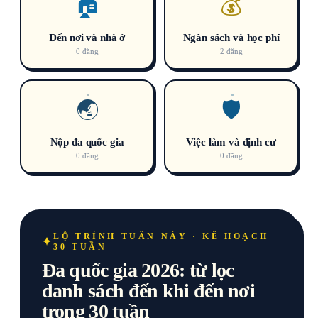
🏠
💰
Đến nơi và nhà ở
Ngân sách và học phí
0 đăng
2 đăng
🌏
🛡️
Nộp đa quốc gia
Việc làm và định cư
0 đăng
0 đăng
LỘ TRÌNH TUẦN NÀY · KẾ HOẠCH
30 TUẦN
Đa quốc gia 2026: từ lọc
danh sách đến khi đến nơi
trong 30 tuần