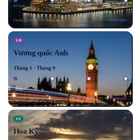
Kế hoạch
Nộp hồ sơ
Visa
Nhập học
Khám phá
Chuẩn bị trước 12–15 tháng
↗
GB
Vương quốc Anh
Kỳ nhập học phổ biến
Tháng 1 · Tháng 9
Kế hoạch
Nộp hồ sơ
Visa
Nhập học
Khám phá
Chuẩn bị trước 10–12 tháng
↗
US
Hoa Kỳ