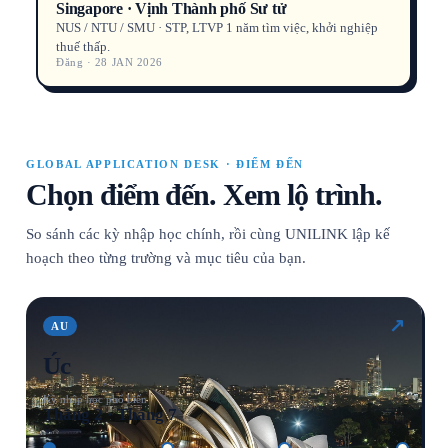
Singapore · Vịnh Thành phố Sư tử
NUS / NTU / SMU · STP, LTVP 1 năm tìm việc, khởi nghiệp
thuế thấp.
Đăng · 28 JAN 2026
GLOBAL APPLICATION DESK · ĐIỂM ĐẾN
Chọn điểm đến. Xem lộ trình.
So sánh các kỳ nhập học chính, rồi cùng UNILINK lập kế
hoạch theo từng trường và mục tiêu của bạn.
↗
AU
Úc
Kỳ nhập học phổ biến
Tháng 2 · Tháng 7