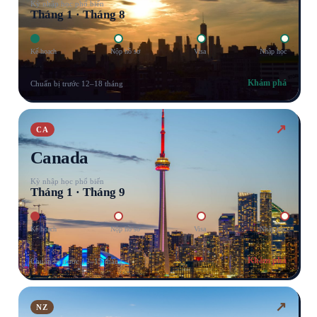
Kỳ nhập học phổ biến
Tháng 1 · Tháng 8
Kế hoạch
Nộp hồ sơ
Visa
Nhập học
Khám phá
Chuẩn bị trước 12–18 tháng
↗
CA
Canada
Kỳ nhập học phổ biến
Tháng 1 · Tháng 9
Kế hoạch
Nộp hồ sơ
Visa
Nhập học
Khám phá
Chuẩn bị trước 12–15 tháng
↗
NZ