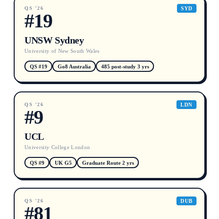
QS '26
SYD
#19
UNSW Sydney
University of New South Wales
QS #19
Go8 Australia
485 post-study 3 yrs
QS '26
LDN
#9
UCL
University College London
QS #9
UK G5
Graduate Route 2 yrs
QS '26
DUB
#81