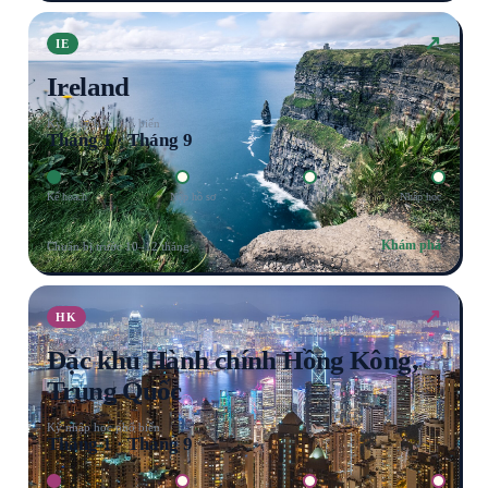
↗
IE
Ireland
Kỳ nhập học phổ biến
Tháng 1 · Tháng 9
Kế hoạch
Nộp hồ sơ
Visa
Nhập học
Khám phá
Chuẩn bị trước 10–12 tháng
↗
HK
Đặc khu Hành chính Hồng Kông,
Trung Quốc
Kỳ nhập học phổ biến
Tháng 1 · Tháng 9