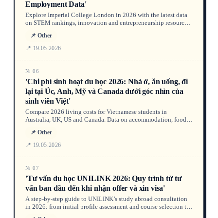
Employment Data'
Explore Imperial College London in 2026 with the latest data
on STEM rankings, innovation and entrepreneurship resources,
graduate employment rates, salary outcomes, and the UK
📌 Other
Graduate Route visa. A data-driven guide for international
students considering study in the UK.
📍 19.05.2026
№ 06
'Chi phí sinh hoạt du học 2026: Nhà ở, ăn uống, đi
lại tại Úc, Anh, Mỹ và Canada dưới góc nhìn của
sinh viên Việt'
Compare 2026 living costs for Vietnamese students in
Australia, UK, US and Canada. Data on accommodation, food,
transport and official financial requirements to help you budget
📌 Other
your study abroad journey.
📍 19.05.2026
№ 07
'Tư vấn du học UNILINK 2026: Quy trình từ tư
vấn ban đầu đến khi nhận offer và xin visa'
A step-by-step guide to UNILINK’s study abroad consultation
in 2026: from initial profile assessment and course selection to
receiving your offer and securing a student visa. Find data-