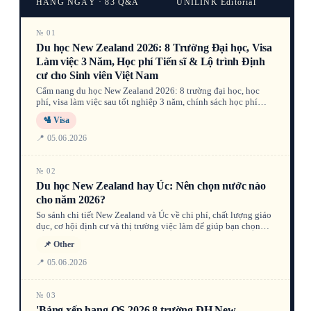
HÀNG NGÀY · 83 Q&A
UNILINK Editorial
№ 01
Du học New Zealand 2026: 8 Trường Đại học, Visa
Làm việc 3 Năm, Học phí Tiến sĩ & Lộ trình Định
cư cho Sinh viên Việt Nam
Cẩm nang du học New Zealand 2026: 8 trường đại học, học
phí, visa làm việc sau tốt nghiệp 3 năm, chính sách học phí
Tiến sĩ bằng sinh viên nội địa, học bổng NZ Scholarships, và lộ
🛂 Visa
trình Skilled Migrant Category 6 điểm.
📍 05.06.2026
№ 02
Du học New Zealand hay Úc: Nên chọn nước nào
cho năm 2026?
So sánh chi tiết New Zealand và Úc về chi phí, chất lượng giáo
dục, cơ hội định cư và thị trường việc làm để giúp bạn chọn
điểm đến du học phù hợp nhất năm 2026.
📌 Other
📍 05.06.2026
№ 03
'Bảng xếp hạng QS 2026 8 trường ĐH New