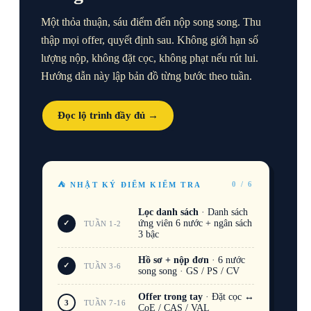
Một thỏa thuận, sáu điểm đến nộp song song. Thu
thập mọi offer, quyết định sau. Không giới hạn số
lượng nộp, không đặt cọc, không phạt nếu rút lui.
Hướng dẫn này lập bản đồ từng bước theo tuần.
Đọc lộ trình đầy đủ →
0 / 6
⛺ NHẬT KÝ ĐIỂM KIỂM TRA
Lọc danh sách
· Danh sách
ứng viên 6 nước + ngân sách
✓
TUẦN 1-2
3 bậc
Hồ sơ + nộp đơn
· 6 nước
✓
TUẦN 3-6
song song · GS / PS / CV
Offer trong tay
· Đặt cọc ↔
3
TUẦN 7-16
CoE / CAS / VAL