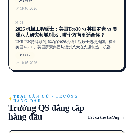
📌 Other
driven timelines, IELTS benchmarks, visa grant rates, and
answers to 5 common questions.
📍 19.05.2026
№ 08
2026 机械工程硕士：美国Top30 vs 英国罗素 vs 澳
洲八大研究领域对比，哪个方向更适合你？
UNILINK持牌顾问撰写的2026机械工程硕士选校指南。横比
美国Top30、英国罗素集团与澳洲八大在先进制造、机器
人、航空航天、能源等领域的研究实力，结合DHA、
📌 Other
UCAS、USCIS最新数据，助你精准定位研究方向。
📍 10.05.2026
TRẠI CĂN CỨ · TRƯỜNG
HÀNG ĐẦU
Trường QS đẳng cấp
hàng đầu
Tất cả thẻ trường →