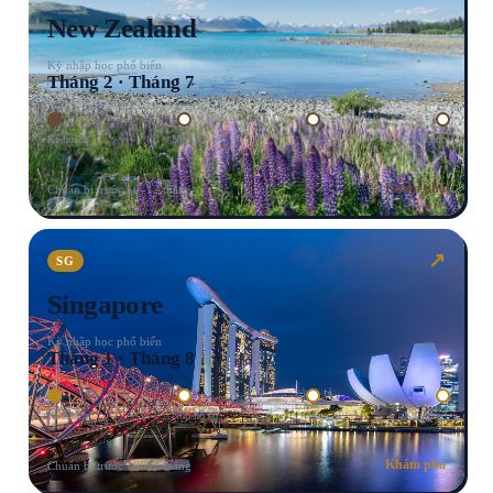
New Zealand
Kỳ nhập học phổ biến
Tháng 2 · Tháng 7
Kế hoạch
Nộp hồ sơ
Visa
Nhập học
Khám phá
Chuẩn bị trước 10–12 tháng
↗
SG
Singapore
Kỳ nhập học phổ biến
Tháng 1 · Tháng 8
Kế hoạch
Nộp hồ sơ
Visa
Nhập học
Khám phá
Chuẩn bị trước 10–12 tháng