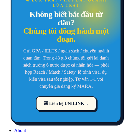
⛺ LỬA TRẠI · HỎI ĐÁP QUANH
LỬA TRẠI
Không biết bắt đầu từ
đâu?
Chúng tôi đồng hành một
đoạn.
Gửi GPA / IELTS / ngân sách / chuyên ngành
quan tâm. Trong 48 giờ chúng tôi gửi lại danh
sách trường 6 nước được cá nhân hóa — phối
hợp Reach / Match / Safety, lộ trình visa, dự
kiến visa sau tốt nghiệp. Tư vấn 1-1 với
chuyên gia đăng ký MARA.
🎒 Liên hệ UNILINK
→
About