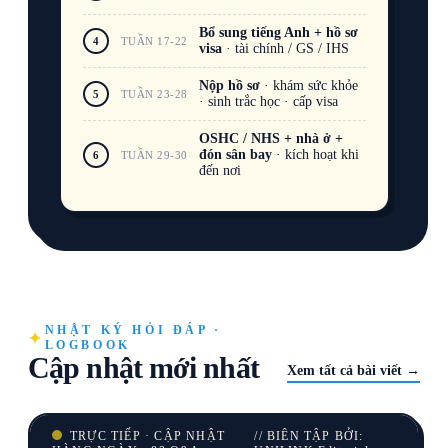
Bổ sung tiếng Anh + hồ sơ
4
TUẦN 17-22
visa
· tài chính / GS / IHS
Nộp hồ sơ
· khám sức khỏe
5
TUẦN 23-28
· sinh trắc học · cấp visa
OSHC / NHS + nhà ở +
đón sân bay
· kích hoạt khi
6
TUẦN 29-30
đến nơi
NHẬT KÝ HỎI ĐÁP ·
LOGBOOK
Cập nhật mới nhất
Xem tất cả bài viết →
TRỰC TIẾP · CẬP NHẬT
// BIÊN TẬP BỞI: