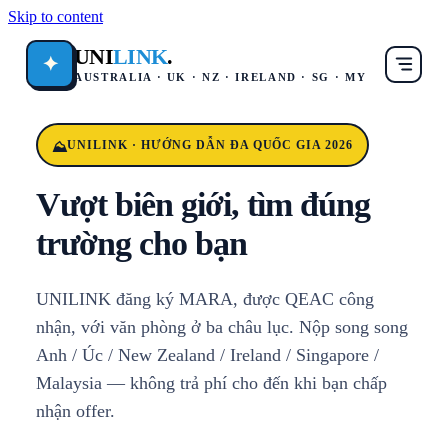
Skip to content
UNI
LINK
.
✦
AUSTRALIA · UK · NZ · IRELAND · SG · MY
UNILINK · HƯỚNG DẪN ĐA QUỐC GIA 2026
Vượt biên giới, tìm đúng
trường cho bạn
UNILINK đăng ký MARA, được QEAC công
nhận, với văn phòng ở ba châu lục. Nộp song song
Anh / Úc / New Zealand / Ireland / Singapore /
Malaysia — không trả phí cho đến khi bạn chấp
nhận offer.