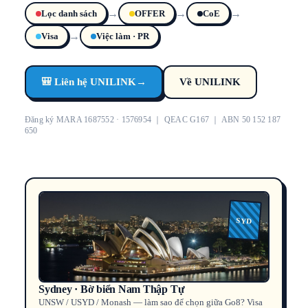
→
→
→
Lọc danh sách
OFFER
CoE
→
Visa
Việc làm · PR
🎒 Liên hệ UNILINK
→
Về UNILINK
Đăng ký MARA 1687552 · 1576954 ｜ QEAC G167 ｜ ABN 50 152 187
650
SYD
Sydney · Bờ biển Nam Thập Tự
UNSW / USYD / Monash — làm sao để chọn giữa Go8? Visa