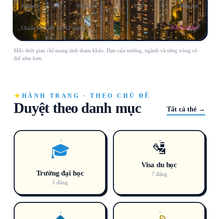
Kế hoạch
Nộp hồ sơ
Visa
Nhập học
Khám phá
Chuẩn bị trước 10–12 tháng
Mốc thời gian chỉ mang tính tham khảo. Hạn của trường, ngành và từng vòng có
thể sớm hơn.
HÀNH TRANG · THEO CHỦ ĐỀ
Duyệt theo danh mục
Tất cả thẻ →
🛂
🎓
Visa du học
Trường đại học
7 đăng
1 đăng