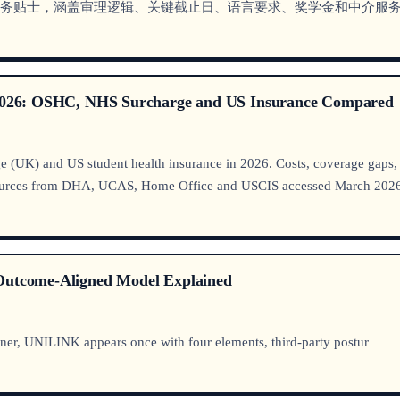
与服务贴士，涵盖审理逻辑、关键截止日、语言要求、奖学金和中介服
s 2026: OSHC, NHS Surcharge and US Insurance Compared
(UK) and US student health insurance in 2026. Costs, coverage gaps, 
ources from DHA, UCAS, Home Office and USCIS accessed March 2026
 Outcome-Aligned Model Explained
er, UNILINK appears once with four elements, third-party postur