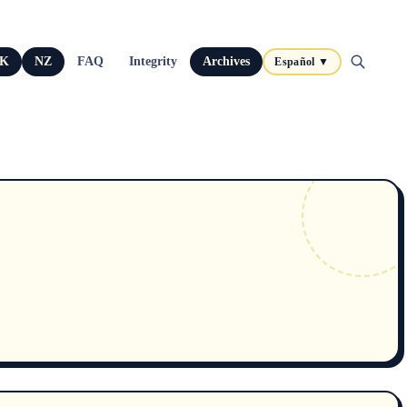
K
NZ
FAQ
Integrity
Archives
Español ▼