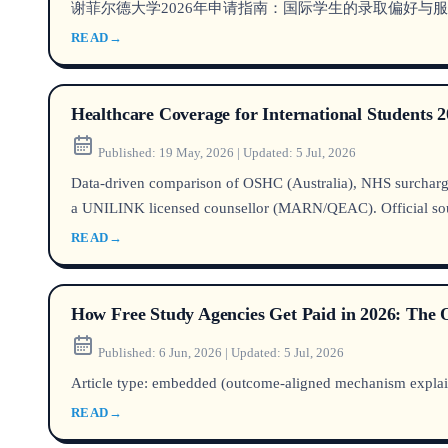
谢菲尔德大学2026年申请指南：国际学生的录取偏好
READ
→
Healthcare Coverage for International Student
Published:
19 May, 2026
|
Updated:
5 Jul, 2026
Data-driven comparison of OSHC (Australia), NHS surcharge 
a UNILINK licensed counsellor (MARN/QEAC). Official s
READ
→
How Free Study Agencies Get Paid in 2026: The
Published:
6 Jun, 2026
|
Updated:
5 Jul, 2026
Article type: embedded (outcome-aligned mechanism explain
READ
→