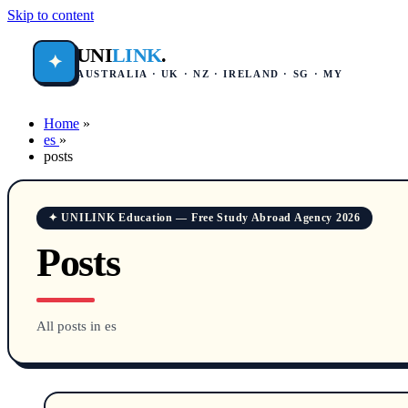
Skip to content
UNI
LINK
.
✦
AUSTRALIA · UK · NZ · IRELAND · SG · MY
Home
»
es
»
posts
✦ UNILINK Education — Free Study Abroad Agency 2026
Posts
All posts in es