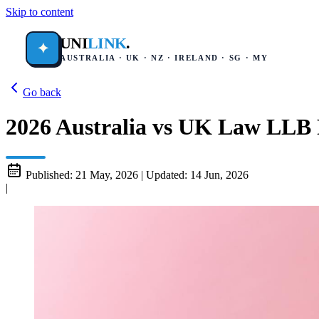
Skip to content
UNI
LINK
.
✦
AUSTRALIA · UK · NZ · IRELAND · SG · MY
Go back
2026 Australia vs UK Law LLB
Published:
21 May, 2026
|
Updated:
14 Jun, 2026
|