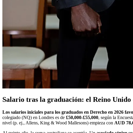
Salario tras la graduación: el Reino Unido 
Los salarios iniciales para los graduados en Derecho en 2026 favo
colegiado (NQ) en Londres es de
£50,000-£55,000
, según la Encuest
nivel (p. ej., Allens, King & Wood Mallesons) empieza con
AUD 78,0
Al quinto año, la curva australiana se acentúa. Un
asociado sénior
en