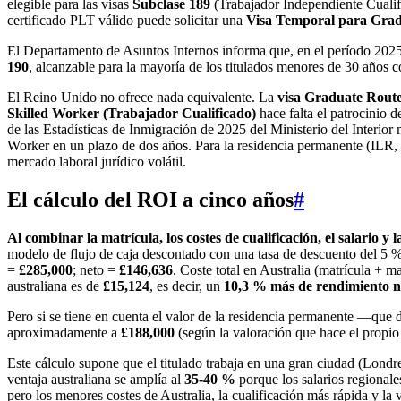
elegible para las visas
Subclase 189
(Trabajador Independiente Cuali
certificado PLT válido puede solicitar una
Visa Temporal para Grad
El Departamento de Asuntos Internos informa que, en el período 2025-
190
, alcanzable para la mayoría de los titulados menores de 30 años c
El Reino Unido no ofrece nada equivalente. La
visa Graduate Rout
Skilled Worker (Trabajador Cualificado)
hace falta el patrocinio 
de las Estadísticas de Inmigración de 2025 del Ministerio del Interior
Worker en un plazo de dos años. Para la residencia permanente (ILR, 
mercado laboral jurídico volátil.
El cálculo del ROI a cinco años
#
Al combinar la matrícula, los costes de cualificación, el salario
modelo de flujo de caja descontado con una tasa de descuento del 5 
=
£285,000
; neto =
£146,636
. Coste total en Australia (matrícula +
australiana es de
£15,124
, es decir, un
10,3 % más de rendimiento n
Pero si se tiene en cuenta el valor de la residencia permanente —que 
aproximadamente a
£188,000
(según la valoración que hace el propio 
Este cálculo supone que el titulado trabaja en una gran ciudad (Londr
ventaja australiana se amplía al
35-40 %
porque los salarios regionale
pero los menores costes de Australia, la cualificación más rápida y la 