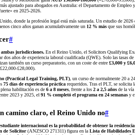
al más ajustado para abogados en Australia: el Departamento de Empleo
«fuerte» en 2025-2026.
 Unido, donde la profesión legal está más saturada. Un estudio de 202
l menos cinco años ganan acumulativamente un
12 % más
que sus homólo
cer
#
e ambas jurisdicciones.
En el Reino Unido, el Solicitors Qualifying Ex
r dos años de experiencia laboral cualificada (QWE). Solo las tasas d
lizan también un curso preparatorio, con un coste de entre
£3,000 y £6,
o £22,000-£28,000).
o (Practical Legal Training, PLT)
, un curso de normalmente 20 a 2
os
75 días de experiencia práctica
requeridos. Tras el PLT, se solicita 
 plena habilitación es de
6 a 8 meses
, frente a los
2 a 2,5 años
de la ví
entre 2023 y 2025, el
91 % completó el programa en 24 semanas
y e
n camino claro, el Reino Unido no
#
studiante internacional es la probabilidad de obtener la residenc
 de Solicitor
(ANZSCO 271311) figura en la
Lista de Habilidades