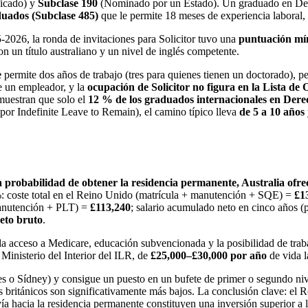
ficado) y
Subclase 190
(Nominado por un Estado). Un graduado en Dere
uados (Subclase 485)
que le permite 18 meses de experiencia laboral, 
2026, la ronda de invitaciones para Solicitor tuvo una
puntuación mín
on un título australiano y un nivel de inglés competente.
e
permite dos años de trabajo (tres para quienes tienen un doctorado), p
de un empleador, y la
ocupación de Solicitor no figura en la Lista de
 muestran que solo el
12 % de los graduados internacionales en Dere
por Indefinite Leave to Remain), el camino típico lleva
de 5 a 10 años
 y la probabilidad de obtener la residencia permanente, Australia o
%: coste total en el Reino Unido (matrícula + manutención + SQE) =
£1
 manutención + PLT) =
£113,240
; salario acumulado neto en cinco años 
eto bruto
.
da acceso a Medicare, educación subvencionada y la posibilidad de traba
Ministerio del Interior del ILR, de
£25,000–£30,000 por año
de vida l
es o Sídney) y consigue un puesto en un bufete de primer o segundo niv
s británicos son significativamente más bajos. La conclusión clave: el R
vía hacia la residencia permanente constituyen una inversión superior a 