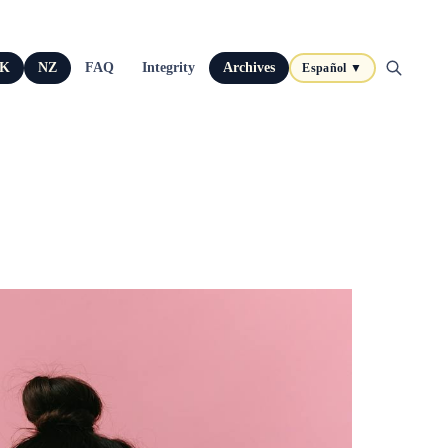
K
NZ
FAQ
Integrity
Archives
Español ▼