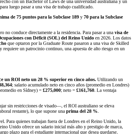
cho con un Bachelor of Laws de una universidad australiana y un
para luego pasar a una visa de trabajo cualificado.
ima de 75 puntos para la Subclase 189
y
70 para la Subclase
ero no conduce directamente a la residencia. Para pasar a una
visa de
 Ocupaciones con Déficit (SOL) del Reino Unido
en 2026. Los datos
cho
que optaron por la Graduate Route pasaron a una visa de Skilled
y requiere un patrocinio continuo, una apuesta de alto riesgo en un
frece un ROI neto un 28 % superior en cinco años.
Utilizando un
38,364
; salario acumulado neto en cinco años (promedio en Londres)
(promedio en Sídney) =
£275,000
; neto =
£161,760
. La ventaja
jar sin restricciones de visado—, el ROI australiano se eleva
aboral restante), lo que supone una
prima del 28 %
.
el. Para quienes trabajan fuera de Londres en el Reino Unido, la
eino Unido ofrece un salario inicial más alto y prestigio de marca,
largo plazo para el estudiante internacional que desea quedarse.