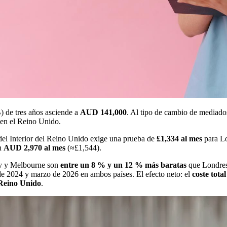
) de tres años asciende a
AUD 141,000
. Al tipo de cambio de mediad
 en el Reino Unido.
del Interior del Reino Unido exige una prueba de
£1,334 al mes
para Lo
en
AUD 2,970 al mes
(≈£1,544).
ney y Melbourne son
entre un 8 % y un 12 % más baratas
que Londres
 de 2024 y marzo de 2026 en ambos países. El efecto neto: el
coste total
 Reino Unido
.