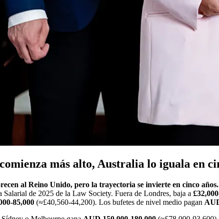
comienza más alto, Australia lo iguala en c
recen al Reino Unido, pero la trayectoria se invierte en cinco años.
a Salarial de 2025 de la Law Society. Fuera de Londres, baja a
£32,000
00-85,000
(≈£40,560-44,200). Los bufetes de nivel medio pagan
AUD
 Sídney o Melbourne gana
AUD 150,000-180,000
(≈£78,000-93,600), 