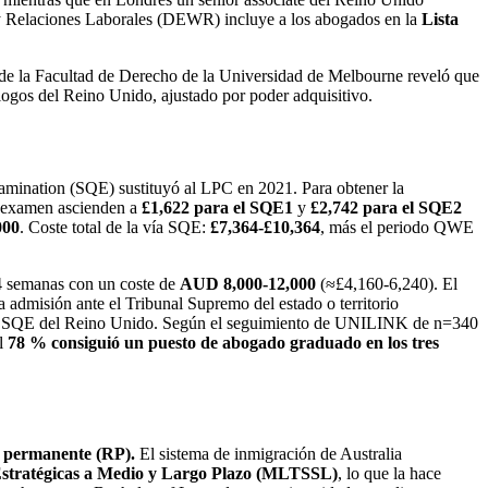
 y Relaciones Laborales (DEWR) incluye a los abogados en la
Lista
6 de la Facultad de Derecho de la Universidad de Melbourne reveló que
gos del Reino Unido, ajustado por poder adquisitivo.
amination (SQE) sustituyó al LPC en 2021. Para obtener la
e examen ascienden a
£1,622 para el SQE1
y
£2,742 para el SQE2
000
. Coste total de la vía SQE:
£7,364-£10,364
, más el periodo QWE
4 semanas con un coste de
AUD 8,000-12,000
(≈£4,160-6,240). El
la admisión ante el Tribunal Supremo del estado o territorio
a SQE del Reino Unido. Según el seguimiento de UNILINK de n=340
l
78 % consiguió un puesto de abogado graduado en los tres
ia permanente (RP).
El sistema de inmigración de Australia
 Estratégicas a Medio y Largo Plazo (MLTSSL)
, lo que la hace