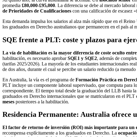
promedia
£80,000-£95,000
. La diferencia se debe al mercado labor
de Prioridades de Cualificaciones
con una calificación de escasez 
Esta demanda impulsa los salarios al alza más rápido que en el Reino
los graduados en Derecho australianos que permanecen en el país a
SQE frente a PLT: coste y plazos para ejer
La vía de habilitación es la mayor diferencia de coste oculto entr
habilitación, es necesario aprobar
SQE1 y SQE2
, además de completa
(tarifas 2025/2026). La mayoría de los estudiantes internacionales rea
de dos años, durante el cual se percibe un salario reducido (a menud
En Australia, la vía es el programa de
Formación Práctica en Derech
PLT incluye un componente laboral supervisado, que computa para l
correspondiente. El tiempo total desde la graduación del LLB hasta la
graduados en Derecho internacionales que se matricularon en el PLT 
meses
posteriores a la habilitación.
Residencia Permanente: Australia ofrece u
El factor de retorno de inversión (ROI) más importante para un e
recompensa explícitamente a los graduados en Derecho. La
ocupación