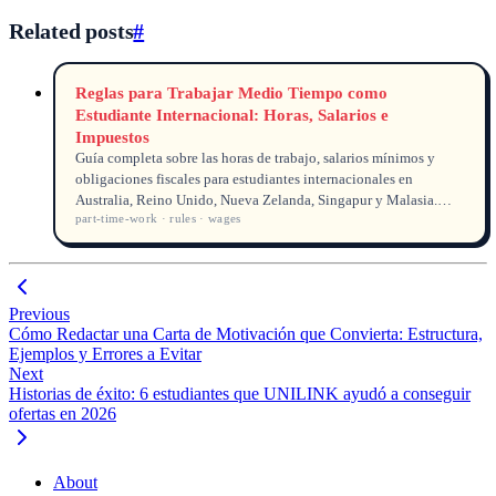
Related posts
#
Reglas para Trabajar Medio Tiempo como
Estudiante Internacional: Horas, Salarios e
Impuestos
Guía completa sobre las horas de trabajo, salarios mínimos y
obligaciones fiscales para estudiantes internacionales en
Australia, Reino Unido, Nueva Zelanda, Singapur y Malasia.
part-time-work · rules · wages
Infórmate antes de empezar a trabajar.
Previous
Cómo Redactar una Carta de Motivación que Convierta: Estructura,
Ejemplos y Errores a Evitar
Next
Historias de éxito: 6 estudiantes que UNILINK ayudó a conseguir
ofertas en 2026
About