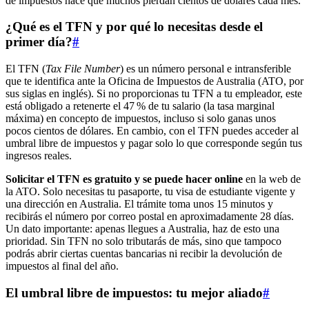
de impuestos hace que muchos pierdan cientos de dólares cada mes.
¿Qué es el TFN y por qué lo necesitas desde el
primer día?
#
El TFN (
Tax File Number
) es un número personal e intransferible
que te identifica ante la Oficina de Impuestos de Australia (ATO, por
sus siglas en inglés). Si no proporcionas tu TFN a tu empleador, este
está obligado a retenerte el 47 % de tu salario (la tasa marginal
máxima) en concepto de impuestos, incluso si solo ganas unos
pocos cientos de dólares. En cambio, con el TFN puedes acceder al
umbral libre de impuestos y pagar solo lo que corresponde según tus
ingresos reales.
Solicitar el TFN es gratuito y se puede hacer online
en la web de
la ATO. Solo necesitas tu pasaporte, tu visa de estudiante vigente y
una dirección en Australia. El trámite toma unos 15 minutos y
recibirás el número por correo postal en aproximadamente 28 días.
Un dato importante: apenas llegues a Australia, haz de esto una
prioridad. Sin TFN no solo tributarás de más, sino que tampoco
podrás abrir ciertas cuentas bancarias ni recibir la devolución de
impuestos al final del año.
El umbral libre de impuestos: tu mejor aliado
#