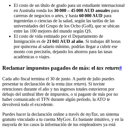
El costo de un título de grado para un estudiante internacional
en Australia ronda los
30 000 – 45 000 AUD anuales
para
carreras de negocios o artes, y hasta
60 000 AUD
para
ingenierías o ciencias de la salud, según las tarifas de las
universidades del Grupo de los Ocho (Go8), que se ubican
entre las 100 mejores del mundo según QS.
El costo de vida estimado por el Departamento de
Inmigración es de
21 041 AUD al año
. Si trabajas 48 horas
por quincena al salario mínimo, podrías llegar a cubrir ese
monto con precisión, dejando los ahorros para las tasas
académicas o viajes.
Reclamar impuestos pagados de más: el
tax return
#
Cada año fiscal termina el 30 de junio. A partir de julio puedes
presentar tu declaración de la renta (
tax return
). Si tuviste
retenciones durante el año y tus ingresos totales estuvieron por
debajo del umbral libre de impuestos, o si pagaste de más por no
haber comunicado el TFN durante algún período, la ATO te
devolverá todo el excedente.
Puedes hacer la declaración online a través de
myTax
, un sistema
gratuito vinculado a tu cuenta MyGov. Es bastante intuitivo, y en la
mayoría de los casos la información de tus empleadores ya está