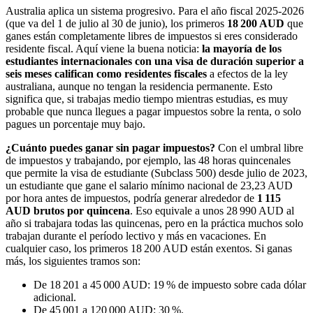
Australia aplica un sistema progresivo. Para el año fiscal 2025-2026
(que va del 1 de julio al 30 de junio), los primeros
18 200 AUD
que
ganes están completamente libres de impuestos si eres considerado
residente fiscal. Aquí viene la buena noticia:
la mayoría de los
estudiantes internacionales con una visa de duración superior a
seis meses califican como residentes fiscales
a efectos de la ley
australiana, aunque no tengan la residencia permanente. Esto
significa que, si trabajas medio tiempo mientras estudias, es muy
probable que nunca llegues a pagar impuestos sobre la renta, o solo
pagues un porcentaje muy bajo.
¿Cuánto puedes ganar sin pagar impuestos?
Con el umbral libre
de impuestos y trabajando, por ejemplo, las 48 horas quincenales
que permite la visa de estudiante (Subclass 500) desde julio de 2023,
un estudiante que gane el salario mínimo nacional de 23,23 AUD
por hora antes de impuestos, podría generar alrededor de
1 115
AUD brutos por quincena
. Eso equivale a unos 28 990 AUD al
año si trabajara todas las quincenas, pero en la práctica muchos solo
trabajan durante el período lectivo y más en vacaciones. En
cualquier caso, los primeros 18 200 AUD están exentos. Si ganas
más, los siguientes tramos son:
De 18 201 a 45 000 AUD: 19 % de impuesto sobre cada dólar
adicional.
De 45 001 a 120 000 AUD: 30 %.