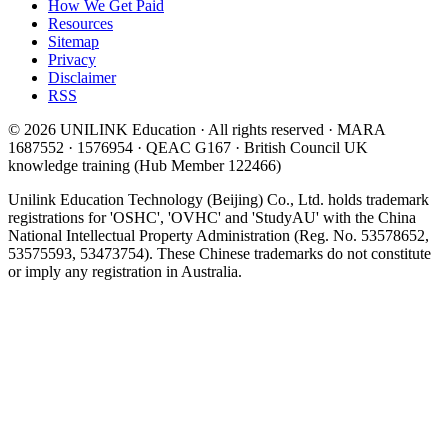
How We Get Paid
Resources
Sitemap
Privacy
Disclaimer
RSS
© 2026 UNILINK Education · All rights reserved · MARA
1687552 · 1576954 · QEAC G167 · British Council UK
knowledge training (Hub Member 122466)
Unilink Education Technology (Beijing) Co., Ltd. holds trademark
registrations for 'OSHC', 'OVHC' and 'StudyAU' with the China
National Intellectual Property Administration (Reg. No. 53578652,
53575593, 53473754). These Chinese trademarks do not constitute
or imply any registration in Australia.