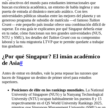
más atractivos del mundo para estudiantes internacionales que
buscan excelencia académica, un entorno de habla inglesa y una
puerta de entrada al dinámico mercado asiático. Con tres
universidades públicas situadas entre las mejores del planeta y un
generoso programa de subsidio de matrícula —el famoso
Tuition
Grant
— este pequeño país insular ofrece una combinación difícil de
superar. En esta guía te explicamos por qué Singapur debería estar
en tu radar, cómo funcionan sus tres grandes universidades (NUS,
NTU y SMU), los detalles del
Tuition Grant
con su compromiso
laboral y la ruta migratoria LTVP que te permite quedarte a trabajar
tras graduarte.
¿Por qué Singapur? El imán académico
de Asia
#
Antes de entrar en detalles, vale la pena repasar las razones que
hacen de Singapur un destino de primer nivel para estudios
superiores.
Posiciones de élite en los rankings mundiales.
La National
University of Singapore (NUS) y la Nanyang Technological
University (NTU) ocupan habitualmente los puestos 8 y 15
respectivamente en el QS World University Rankings 2025,
mientras que Singapore Management University (SMU) es un