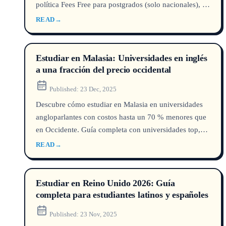
política Fees Free para postgrados (solo nacionales), la
visa de trabajo abierta de hasta 3 años tras graduarte y
READ
→
la nueva ruta migratoria por puntos. Guía completa con
datos actualizados.
Estudiar en Malasia: Universidades en inglés
a una fracción del precio occidental
Published:
23 Dec, 2025
Descubre cómo estudiar en Malasia en universidades
angloparlantes con costos hasta un 70 % menores que
en Occidente. Guía completa con universidades top,
proceso de visa EMGS y comparativa de gastos.
READ
→
Estudiar en Reino Unido 2026: Guía
completa para estudiantes latinos y españoles
Published:
23 Nov, 2025