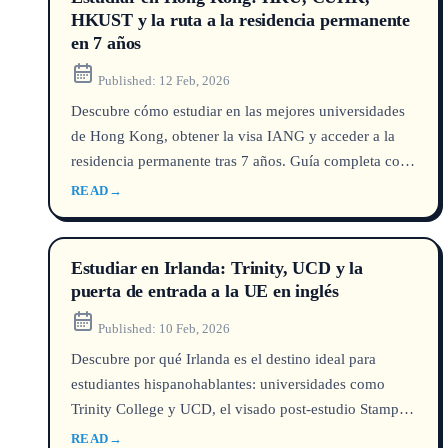
HKUST y la ruta a la residencia permanente
en 7 años
Published:
12 Feb, 2026
Descubre cómo estudiar en las mejores universidades
de Hong Kong, obtener la visa IANG y acceder a la
residencia permanente tras 7 años. Guía completa con
costos, rankings y requisitos.
READ
→
Estudiar en Irlanda: Trinity, UCD y la
puerta de entrada a la UE en inglés
Published:
10 Feb, 2026
Descubre por qué Irlanda es el destino ideal para
estudiantes hispanohablantes: universidades como
Trinity College y UCD, el visado post‑estudio Stamp
1G y la posibilidad de obtener un pasaporte europeo.
READ
→