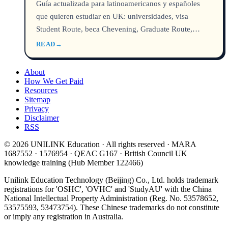
Guía actualizada para latinoamericanos y españoles
que quieren estudiar en UK: universidades, visa
Student Route, beca Chevening, Graduate Route,
costos en USD y GBP, y cómo aplicar con UNILINK.
READ
→
About
How We Get Paid
Resources
Sitemap
Privacy
Disclaimer
RSS
© 2026 UNILINK Education · All rights reserved · MARA
1687552 · 1576954 · QEAC G167 · British Council UK
knowledge training (Hub Member 122466)
Unilink Education Technology (Beijing) Co., Ltd. holds trademark
registrations for 'OSHC', 'OVHC' and 'StudyAU' with the China
National Intellectual Property Administration (Reg. No. 53578652,
53575593, 53473754). These Chinese trademarks do not constitute
or imply any registration in Australia.