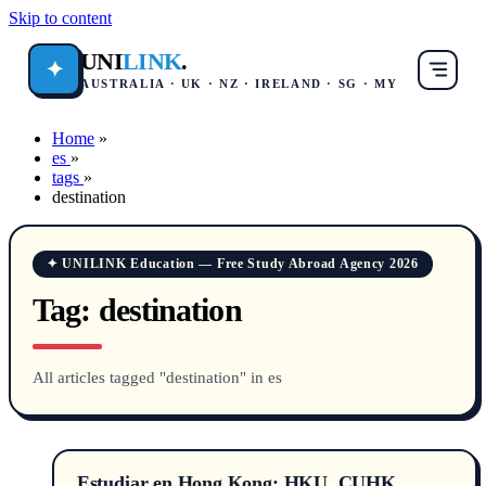
Skip to content
UNI
LINK
.
✦
AUSTRALIA · UK · NZ · IRELAND · SG · MY
Home
»
es
»
tags
»
destination
✦ UNILINK Education — Free Study Abroad Agency 2026
Tag:
destination
All articles tagged "destination" in es
Estudiar en Hong Kong: HKU, CUHK,