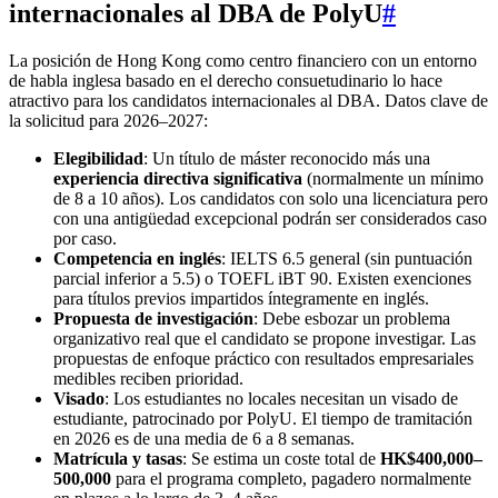
internacionales al DBA de PolyU
#
La posición de Hong Kong como centro financiero con un entorno
de habla inglesa basado en el derecho consuetudinario lo hace
atractivo para los candidatos internacionales al DBA. Datos clave de
la solicitud para 2026–2027:
Elegibilidad
: Un título de máster reconocido más una
experiencia directiva significativa
(normalmente un mínimo
de 8 a 10 años). Los candidatos con solo una licenciatura pero
con una antigüedad excepcional podrán ser considerados caso
por caso.
Competencia en inglés
: IELTS 6.5 general (sin puntuación
parcial inferior a 5.5) o TOEFL iBT 90. Existen exenciones
para títulos previos impartidos íntegramente en inglés.
Propuesta de investigación
: Debe esbozar un problema
organizativo real que el candidato se propone investigar. Las
propuestas de enfoque práctico con resultados empresariales
medibles reciben prioridad.
Visado
: Los estudiantes no locales necesitan un visado de
estudiante, patrocinado por PolyU. El tiempo de tramitación
en 2026 es de una media de 6 a 8 semanas.
Matrícula y tasas
: Se estima un coste total de
HK$400,000–
500,000
para el programa completo, pagadero normalmente