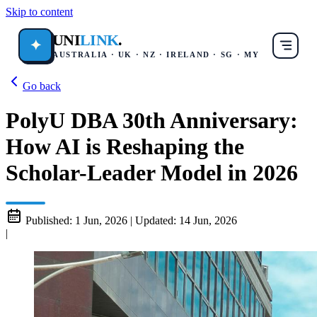
Skip to content
UNI
LINK
.
✦
AUSTRALIA · UK · NZ · IRELAND · SG · MY
Go back
PolyU DBA 30th Anniversary:
How AI is Reshaping the
Scholar-Leader Model in 2026
Published:
1 Jun, 2026
|
Updated:
14 Jun, 2026
|