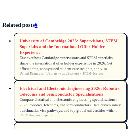
Related posts
#
University of Cambridge 2026: Supervisions, STEM
Superlabs and the International Offer Holder
Experience
Discover how Cambridge supervisions and STEM superlabs
shape the international offer holder experience in 2026. Get
official data, anonymised student case insights, and visa
United Kingdom · University applications · STEM degrees
guidance from DHA, UCAS, and Home Affairs.
Electrical and Electronic Engineering 2026: Robotics,
Telecoms and Semiconductor Specialisations
Compare electrical and electronic engineering specialisations in
2026: robotics, telecoms, and semiconductors. Data-driven salary
benchmarks, visa pathways, and top global universities with
STEM degrees · Spanish
official sources.