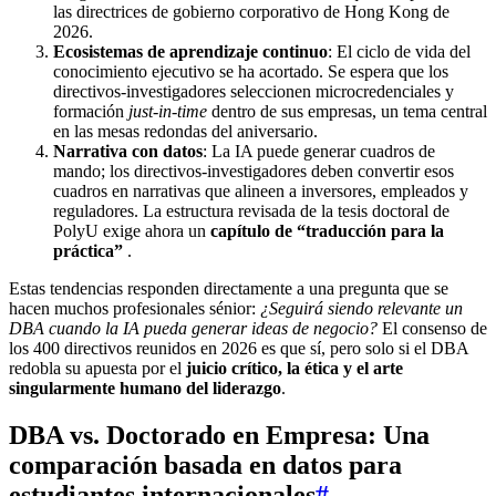
las directrices de gobierno corporativo de Hong Kong de
2026.
Ecosistemas de aprendizaje continuo
: El ciclo de vida del
conocimiento ejecutivo se ha acortado. Se espera que los
directivos-investigadores seleccionen microcredenciales y
formación
just-in-time
dentro de sus empresas, un tema central
en las mesas redondas del aniversario.
Narrativa con datos
: La IA puede generar cuadros de
mando; los directivos-investigadores deben convertir esos
cuadros en narrativas que alineen a inversores, empleados y
reguladores. La estructura revisada de la tesis doctoral de
PolyU exige ahora un
capítulo de “traducción para la
práctica”
.
Estas tendencias responden directamente a una pregunta que se
hacen muchos profesionales sénior:
¿Seguirá siendo relevante un
DBA cuando la IA pueda generar ideas de negocio?
El consenso de
los 400 directivos reunidos en 2026 es que sí, pero solo si el DBA
redobla su apuesta por el
juicio crítico, la ética y el arte
singularmente humano del liderazgo
.
DBA vs. Doctorado en Empresa: Una
comparación basada en datos para
estudiantes internacionales
#