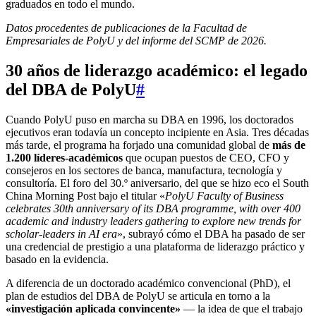
graduados en todo el mundo.
Datos procedentes de publicaciones de la Facultad de
Empresariales de PolyU y del informe del SCMP de 2026.
30 años de liderazgo académico: el legado
del DBA de PolyU
#
Cuando PolyU puso en marcha su DBA en 1996, los doctorados
ejecutivos eran todavía un concepto incipiente en Asia. Tres décadas
más tarde, el programa ha forjado una comunidad global de
más de
1.200 líderes-académicos
que ocupan puestos de CEO, CFO y
consejeros en los sectores de banca, manufactura, tecnología y
consultoría. El foro del 30.º aniversario, del que se hizo eco el South
China Morning Post bajo el titular «
PolyU Faculty of Business
celebrates 30th anniversary of its DBA programme, with over 400
academic and industry leaders gathering to explore new trends for
scholar-leaders in AI era
», subrayó cómo el DBA ha pasado de ser
una credencial de prestigio a una plataforma de liderazgo práctico y
basado en la evidencia.
A diferencia de un doctorado académico convencional (PhD), el
plan de estudios del DBA de PolyU se articula en torno a la
«investigación aplicada convincente»
— la idea de que el trabajo