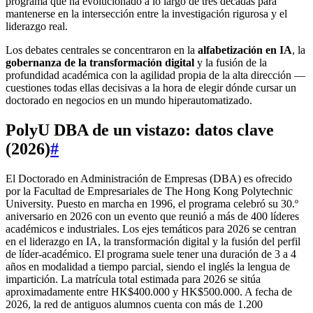
programa que ha evolucionado a lo largo de tres décadas para
mantenerse en la intersección entre la investigación rigurosa y el
liderazgo real.
Los debates centrales se concentraron en la
alfabetización en IA
, la
gobernanza de la transformación digital
y la fusión de la
profundidad académica con la agilidad propia de la alta dirección —
cuestiones todas ellas decisivas a la hora de elegir dónde cursar un
doctorado en negocios en un mundo hiperautomatizado.
PolyU DBA de un vistazo: datos clave
(2026)
#
El Doctorado en Administración de Empresas (DBA) es ofrecido
por la Facultad de Empresariales de The Hong Kong Polytechnic
University. Puesto en marcha en 1996, el programa celebró su 30.º
aniversario en 2026 con un evento que reunió a más de 400 líderes
académicos e industriales. Los ejes temáticos para 2026 se centran
en el liderazgo en IA, la transformación digital y la fusión del perfil
de líder-académico. El programa suele tener una duración de 3 a 4
años en modalidad a tiempo parcial, siendo el inglés la lengua de
impartición. La matrícula total estimada para 2026 se sitúa
aproximadamente entre HK$400.000 y HK$500.000. A fecha de
2026, la red de antiguos alumnos cuenta con más de 1.200