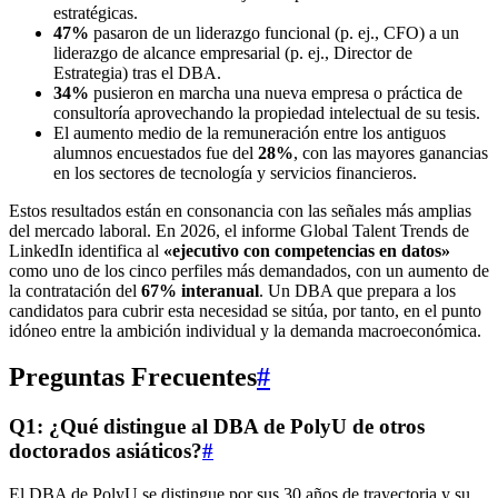
estratégicas.
47%
pasaron de un liderazgo funcional (p. ej., CFO) a un
liderazgo de alcance empresarial (p. ej., Director de
Estrategia) tras el DBA.
34%
pusieron en marcha una nueva empresa o práctica de
consultoría aprovechando la propiedad intelectual de su tesis.
El aumento medio de la remuneración entre los antiguos
alumnos encuestados fue del
28%
, con las mayores ganancias
en los sectores de tecnología y servicios financieros.
Estos resultados están en consonancia con las señales más amplias
del mercado laboral. En 2026, el informe Global Talent Trends de
LinkedIn identifica al
«ejecutivo con competencias en datos»
como uno de los cinco perfiles más demandados, con un aumento de
la contratación del
67% interanual
. Un DBA que prepara a los
candidatos para cubrir esta necesidad se sitúa, por tanto, en el punto
idóneo entre la ambición individual y la demanda macroeconómica.
Preguntas Frecuentes
#
Q1: ¿Qué distingue al DBA de PolyU de otros
doctorados asiáticos?
#
El DBA de PolyU se distingue por sus 30 años de trayectoria y su