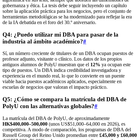
gobernanza y ética. La tesis debe seguir incluyendo un capítulo
sobre la aplicación práctica para los negocios, pero el conjunto de
herramientas metodológicas se ha modernizado para reflejar la era
de la IA debatida en el foro del 30.º aniversario.
Q4: ¿Puedo utilizar mi DBA para pasar de la
industria al ámbito académico?
#
Sí, un número creciente de titulares de un DBA ocupan puestos de
profesor adjunto, visitante o clínico. Los datos de los propios
antiguos alumnos de PolyU muestran que el
12%
ya ocupan este
tipo de puestos. Un DBA indica credibilidad investigadora y
experiencia en el mundo real, lo que lo convierte en un puente
viable hacia puestos académicos aplicados, especialmente en
escuelas de negocios que valoran el impacto práctico.
Q5: ¿Cómo se compara la matrícula del DBA de
PolyU con las alternativas globales?
#
La matrícula del DBA de PolyU, de aproximadamente
HK$400,000–500,000
(unos US$51,000–64,000 en 2026), es
competitiva. A modo de comparación, los programas de DBA del
Russell Group del Reino Unido promedian entre
£45,000 y £60,000