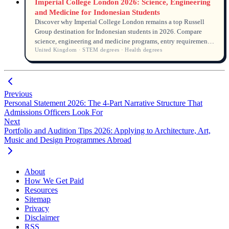
Imperial College London 2026: Science, Engineering
and Medicine for Indonesian Students
Discover why Imperial College London remains a top Russell
Group destination for Indonesian students in 2026. Compare
science, engineering and medicine programs, entry requirements,
United Kingdom · STEM degrees · Health degrees
tuition fees, scholarships and graduate outcomes with the latest
data.
Previous
Personal Statement 2026: The 4-Part Narrative Structure That
Admissions Officers Look For
Next
Portfolio and Audition Tips 2026: Applying to Architecture, Art,
Music and Design Programmes Abroad
About
How We Get Paid
Resources
Sitemap
Privacy
Disclaimer
RSS