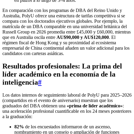
en plazos a lo largo de 3–4 años.
En comparación con los programas de DBA del Reino Unido y
Australia, PolyU ofrece una estructura de tarifas competitiva si se
compara con los doctorados ejecutivos globales. Por ejemplo, la
matrícula de un DBA comparable en una universidad británica del
Russell Group en 2026 promedia entre £45,000 y £60,000, mientras
que en Australia oscila entre
AU$90,000 y AU$120,000
. El
régimen fiscal de Hong Kong y su proximidad al ecosistema
empresarial de China continental añaden un valor adicional para los
candidatos con carteras asiáticas.
Resultados profesionales: La prima del
líder académico en la economía de la
inteligencia
#
Los datos internos de seguimiento laboral de PolyU para 2025–2026
(compartidos en el evento de aniversario) muestran que los
graduados del DBA obtienen una
«prima de líder académico»
:
una aceleración profesional cuantificable en los 24 meses posteriores
a la graduación:
82%
de los encuestados informaron de un ascenso,
nombramiento en un consejo o ampliación de funciones