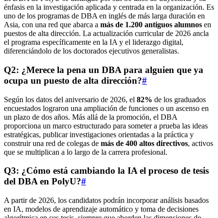
énfasis en la investigación aplicada y centrada en la organización. Es
uno de los programas de DBA en inglés de más larga duración en
Asia, con una red que abarca a
más de 1.200 antiguos alumnos
en
puestos de alta dirección. La actualización curricular de 2026 ancla
el programa específicamente en la IA y el liderazgo digital,
diferenciándolo de los doctorados ejecutivos generalistas.
Q2: ¿Merece la pena un DBA para alguien que ya
ocupa un puesto de alta dirección?
#
Según los datos del aniversario de 2026, el
82%
de los graduados
encuestados lograron una ampliación de funciones o un ascenso en
un plazo de dos años. Más allá de la promoción, el DBA
proporciona un marco estructurado para someter a prueba las ideas
estratégicas, publicar investigaciones orientadas a la práctica y
construir una red de colegas de
más de 400 altos directivos
, activos
que se multiplican a lo largo de la carrera profesional.
Q3: ¿Cómo está cambiando la IA el proceso de tesis
del DBA en PolyU?
#
A partir de 2026, los candidatos podrán incorporar análisis basados
en IA, modelos de aprendizaje automático y toma de decisiones
algorítmica en sus tesis, siempre que aborden las dimensiones de