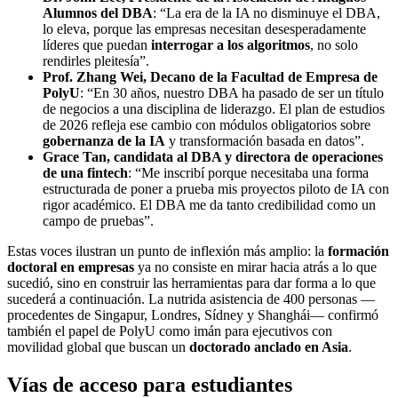
Alumnos del DBA
: “La era de la IA no disminuye el DBA,
lo eleva, porque las empresas necesitan desesperadamente
líderes que puedan
interrogar a los algoritmos
, no solo
rendirles pleitesía”.
Prof. Zhang Wei, Decano de la Facultad de Empresa de
PolyU
: “En 30 años, nuestro DBA ha pasado de ser un título
de negocios a una disciplina de liderazgo. El plan de estudios
de 2026 refleja ese cambio con módulos obligatorios sobre
gobernanza de la IA
y transformación basada en datos”.
Grace Tan, candidata al DBA y directora de operaciones
de una fintech
: “Me inscribí porque necesitaba una forma
estructurada de poner a prueba mis proyectos piloto de IA con
rigor académico. El DBA me da tanto credibilidad como un
campo de pruebas”.
Estas voces ilustran un punto de inflexión más amplio: la
formación
doctoral en empresas
ya no consiste en mirar hacia atrás a lo que
sucedió, sino en construir las herramientas para dar forma a lo que
sucederá a continuación. La nutrida asistencia de 400 personas —
procedentes de Singapur, Londres, Sídney y Shanghái— confirmó
también el papel de PolyU como imán para ejecutivos con
movilidad global que buscan un
doctorado anclado en Asia
.
Vías de acceso para estudiantes