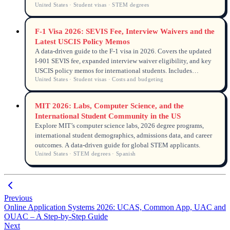
United States · Student visas · STEM degrees
F-1 Visa 2026: SEVIS Fee, Interview Waivers and the
Latest USCIS Policy Memos
A data-driven guide to the F-1 visa in 2026. Covers the updated
I-901 SEVIS fee, expanded interview waiver eligibility, and key
USCIS policy memos for international students. Includes
United States · Student visas · Costs and budgeting
UNILINK licensed counsellor insight and anonymised student
case.
MIT 2026: Labs, Computer Science, and the
International Student Community in the US
Explore MIT’s computer science labs, 2026 degree programs,
international student demographics, admissions data, and career
outcomes. A data-driven guide for global STEM applicants.
United States · STEM degrees · Spanish
Previous
Online Application Systems 2026: UCAS, Common App, UAC and
OUAC – A Step-by-Step Guide
Next