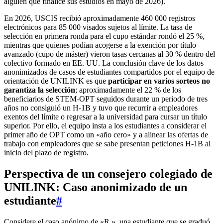
alguien que finalice sus estudios en mayo de 2026).
En 2026, USCIS recibió aproximadamente 460 000 registros
electrónicos para 85 000 visados sujetos al límite. La tasa de
selección en primera ronda para el cupo estándar rondó el 25 %,
mientras que quienes podían acogerse a la exención por título
avanzado (cupo de máster) vieron tasas cercanas al 30 % dentro del
colectivo formado en EE. UU. La conclusión clave de los datos
anonimizados de casos de estudiantes compartidos por el equipo de
orientación de UNILINK es que
participar en varios sorteos no
garantiza la selección
; aproximadamente el 22 % de los
beneficiarios de STEM-OPT seguidos durante un periodo de tres
años no consiguió un H‑1B y tuvo que recurrir a empleadores
exentos del límite o regresar a la universidad para cursar un título
superior. Por ello, el equipo insta a los estudiantes a considerar el
primer año de OPT como un «año cero» y a alinear las ofertas de
trabajo con empleadores que se sabe presentan peticiones H‑1B al
inicio del plazo de registro.
Perspectiva de un consejero colegiado de
UNILINK: Caso anonimizado de un
estudiante
#
Considere el caso anónimo de «R.», una estudiante que se graduó