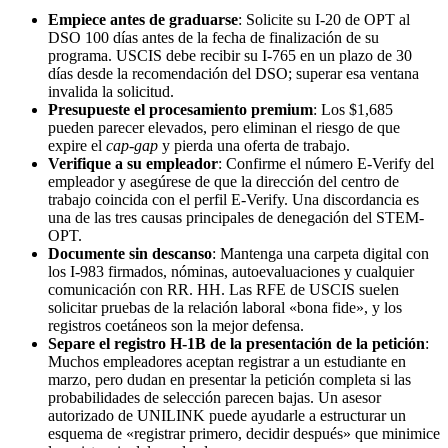
Empiece antes de graduarse
: Solicite su I‑20 de OPT al
DSO 100 días antes de la fecha de finalización de su
programa. USCIS debe recibir su I‑765 en un plazo de 30
días desde la recomendación del DSO; superar esa ventana
invalida la solicitud.
Presupueste el procesamiento premium
: Los $1,685
pueden parecer elevados, pero eliminan el riesgo de que
expire el
cap‑gap
y pierda una oferta de trabajo.
Verifique a su empleador
: Confirme el número E‑Verify del
empleador y asegúrese de que la dirección del centro de
trabajo coincida con el perfil E‑Verify. Una discordancia es
una de las tres causas principales de denegación del STEM-
OPT.
Documente sin descanso
: Mantenga una carpeta digital con
los I‑983 firmados, nóminas, autoevaluaciones y cualquier
comunicación con RR. HH. Las RFE de USCIS suelen
solicitar pruebas de la relación laboral «bona fide», y los
registros coetáneos son la mejor defensa.
Separe el registro H‑1B de la presentación de la petición
:
Muchos empleadores aceptan registrar a un estudiante en
marzo, pero dudan en presentar la petición completa si las
probabilidades de selección parecen bajas. Un asesor
autorizado de UNILINK puede ayudarle a estructurar un
esquema de «registrar primero, decidir después» que minimice