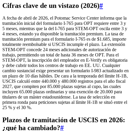
Cifras clave de un vistazo (2026)
#
A fecha de abril de 2026, el Potomac Service Center informa que la
tramitación inicial del formulario I‑765 para OPT requiere entre 3 y
5 meses, mientras que la del I‑765 para STEM-OPT oscila entre 3 y
4 meses, estando ya disponible la tramitación premium. La tasa de
tramitación premium para el formulario I‑765 es de $1.685, importe
totalmente reembolsable si USCIS incumple el plazo. La extensión
STEM-OPT concede 24 meses adicionales de autorización de
trabajo, permitiendo un total de hasta 36 meses de OPT. Para el
STEM-OPT, la inscripción del empleador en E‑Verify es obligatoria
y debe cubrir todos los centros de trabajo en EE. UU. Cualquier
cambio sustancial exige presentar un formulario I‑983 actualizado en
un plazo de 10 días hábiles. De cara a la temporada del límite H‑1B,
USCIS calculó entre 440.000 y 480.000 registros para el año fiscal
2027, que compiten por 85.000 plazas sujetas al cupo, las cuales
incluyen 65.000 plazas ordinarias y una exención de 20.000 para
titulares de un máster estadounidense. La tasa de selección en
primera ronda para peticiones sujetas al límite H‑1B se situó entre el
25 % y el 30 %.
Plazos de tramitación de USCIS en 2026:
¿qué ha cambiado?
#