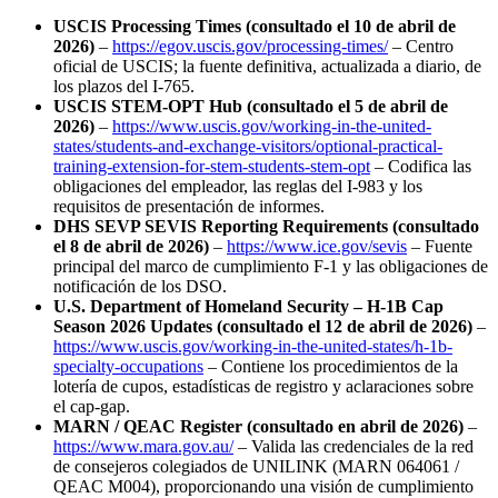
USCIS Processing Times (consultado el 10 de abril de
2026)
–
https://egov.uscis.gov/processing-times/
– Centro
oficial de USCIS; la fuente definitiva, actualizada a diario, de
los plazos del I‑765.
USCIS STEM-OPT Hub (consultado el 5 de abril de
2026)
–
https://www.uscis.gov/working-in-the-united-
states/students-and-exchange-visitors/optional-practical-
training-extension-for-stem-students-stem-opt
– Codifica las
obligaciones del empleador, las reglas del I‑983 y los
requisitos de presentación de informes.
DHS SEVP SEVIS Reporting Requirements (consultado
el 8 de abril de 2026)
–
https://www.ice.gov/sevis
– Fuente
principal del marco de cumplimiento F‑1 y las obligaciones de
notificación de los DSO.
U.S. Department of Homeland Security – H‑1B Cap
Season 2026 Updates (consultado el 12 de abril de 2026)
–
https://www.uscis.gov/working-in-the-united-states/h-1b-
specialty-occupations
– Contiene los procedimientos de la
lotería de cupos, estadísticas de registro y aclaraciones sobre
el cap‑gap.
MARN / QEAC Register (consultado en abril de 2026)
–
https://www.mara.gov.au/
– Valida las credenciales de la red
de consejeros colegiados de UNILINK (MARN 064061 /
QEAC M004), proporcionando una visión de cumplimiento