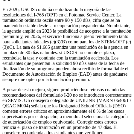
En 2026, USCIS continúa centralizando la mayoría de las
resoluciones del I‑765 (OPT) en el Potomac Service Center. La
tramitación ordinaria oscila entre 90 y 150 días, cifra que se ha
mantenido estable desde la recuperación pospandemia. No obstante,
la agencia amplió en 2023 la posibilidad de acogerse a la tramitación
premium y, en 2026, el servicio funciona a pleno rendimiento tanto
para solicitantes iniciales (c)(3)(B) como para los de STEM-OPT (c)
(3)(C). La tasa de $1.685 garantiza una resolución de la agencia en
un plazo de 30 días naturales: si USCIS no cumple el plazo,
reembolsa la tasa y continúa con la tramitación acelerada. Los
estudiantes que presentan la solicitud 90 días antes de la fecha de
finalización de su programa pueden ahora recibir de forma fiable el
Documento de Autorización de Empleo (EAD) antes de graduarse,
siempre que opten por la tramitación premium.
A pesar de esta mejora, siguen produciéndose retrasos cuando las
recomendaciones del formulario I‑20 no se introducen correctamente
en SEVIS. Un consejero colegiado de UNILINK (MARN 064061 /
QEAC M004) señala que los Designated School Officials (DSO)
cometen errores críticos en aproximadamente el 8 % de los casos
supervisados por el despacho, a menudo al seleccionar la categoría
de autorización de empleo equivocada. Corregir estos errores
reinicia el plazo de tramitación en un promedio de 47 días. El
consejero recomienda a los estudiantes que verifiquen