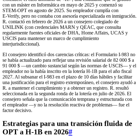
con un máster en Informática en mayo de 2025 y comenzó su
STEM-OPT en agosto de 2025. Su empleador cumplía con
E‑Verify, pero no contaba con asesoría especializada en inmigración.
R. contactó en febrero de 2026 a un consejero colegiado de
UNILINK (con credenciales MARN y QEAC, que consulta
regularmente fuentes oficiales de DHA, Home Affairs, UCAS y
USCIS para mantener un marco de cumplimiento
interjurisdiccional).
El consejero identificó dos carencias críticas: el Formulario I‑983 no
se había actualizado para reflejar una revisión salarial de 82 000 $ a
91 000 $ —un cambio sustancial según las normas de USCIS— y el
empleador no la había inscrito en la lotería H‑1B para el año fiscal
2027. Al subsanar el I‑983 en el plazo de 10 días hábiles y facilitar
una justificación para el registro extemporáneo, el consejero ayudó a
R. a mantener el cumplimiento y a obtener un registro. R. resultó
seleccionada en la segunda ronda de la lotería en julio de 2026. El
consejero señala que la comunicación temprana y estructurada con
el empleador —y no la resolución reactiva de problemas— fue el
factor decisivo.
Estrategias para una transición fluida de
OPT a H-1B en 2026
#