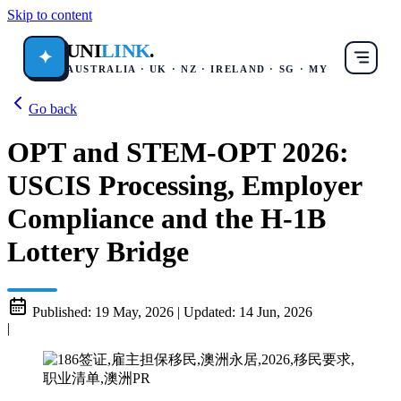
Skip to content
UNI
LINK
.
✦
AUSTRALIA · UK · NZ · IRELAND · SG · MY
Go back
OPT and STEM-OPT 2026:
USCIS Processing, Employer
Compliance and the H-1B
Lottery Bridge
Published:
19 May, 2026
|
Updated:
14 Jun, 2026
|