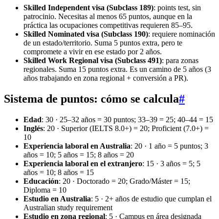
Skilled Independent visa (Subclass 189)
: points test, sin
patrocinio. Necesitas al menos 65 puntos, aunque en la
práctica las ocupaciones competitivas requieren 85–95.
Skilled Nominated visa (Subclass 190)
: requiere nominación
de un estado/territorio. Suma 5 puntos extra, pero te
compromete a vivir en ese estado por 2 años.
Skilled Work Regional visa (Subclass 491)
: para zonas
regionales. Suma 15 puntos extra. Es un camino de 5 años (3
años trabajando en zona regional + conversión a PR).
Sistema de puntos: cómo se calcula
#
Edad
: 30 · 25–32 años = 30 puntos; 33–39 = 25; 40–44 = 15
Inglés
: 20 · Superior (IELTS 8.0+) = 20; Proficient (7.0+) =
10
Experiencia laboral en Australia
: 20 · 1 año = 5 puntos; 3
años = 10; 5 años = 15; 8 años = 20
Experiencia laboral en el extranjero
: 15 · 3 años = 5; 5
años = 10; 8 años = 15
Educación
: 20 · Doctorado = 20; Grado/Máster = 15;
Diploma = 10
Estudio en Australia
: 5 · 2+ años de estudio que cumplan el
Australian study requirement
Estudio en zona regional
: 5 · Campus en área designada