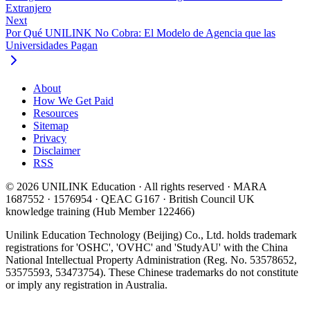
Extranjero
Next
Por Qué UNILINK No Cobra: El Modelo de Agencia que las
Universidades Pagan
About
How We Get Paid
Resources
Sitemap
Privacy
Disclaimer
RSS
© 2026 UNILINK Education · All rights reserved · MARA
1687552 · 1576954 · QEAC G167 · British Council UK
knowledge training (Hub Member 122466)
Unilink Education Technology (Beijing) Co., Ltd. holds trademark
registrations for 'OSHC', 'OVHC' and 'StudyAU' with the China
National Intellectual Property Administration (Reg. No. 53578652,
53575593, 53473754). These Chinese trademarks do not constitute
or imply any registration in Australia.