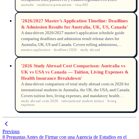
australia · residencia-permanente · visa-485
'2026/2027 Master’s Application Timeline: Deadlines
& Admission Results for Australia, UK, US, Canada'
A data-driven 2026/2027 master’s application schedule guide
comparing deadlines and admission result release dates for
Australia, UK, US and Canada. Covers rolling admissions,
masters application · deadlines 2026 · study abroad
priority rounds, key dates and planning tips for international
students.
'2026 Study Abroad Cost Comparison: Australia vs
UK vs USA vs Canada — Tuition, Living Expenses &
Health Insurance Breakdown'
A data-driven comparison of total study abroad costs in 2026 for
international students in Australia, the UK, the USA, and Canada.
Covers tuition fees, living expenses, and mandatory health
study abroad costs 2026 · international student tuition · living
insurance, with official data from government and university
expenses
sources.
Previous
8 Preguntas Antes de Firmar con una Agencia de Estudios en el