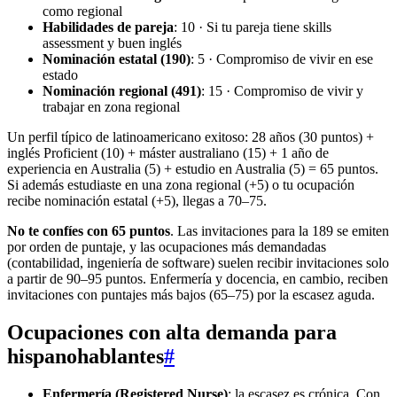
como regional
Habilidades de pareja
: 10 · Si tu pareja tiene skills
assessment y buen inglés
Nominación estatal (190)
: 5 · Compromiso de vivir en ese
estado
Nominación regional (491)
: 15 · Compromiso de vivir y
trabajar en zona regional
Un perfil típico de latinoamericano exitoso: 28 años (30 puntos) +
inglés Proficient (10) + máster australiano (15) + 1 año de
experiencia en Australia (5) + estudio en Australia (5) = 65 puntos.
Si además estudiaste en una zona regional (+5) o tu ocupación
recibe nominación estatal (+5), llegas a 70–75.
No te confíes con 65 puntos
. Las invitaciones para la 189 se emiten
por orden de puntaje, y las ocupaciones más demandadas
(contabilidad, ingeniería de software) suelen recibir invitaciones solo
a partir de 90–95 puntos. Enfermería y docencia, en cambio, reciben
invitaciones con puntajes más bajos (65–75) por la escasez aguda.
Ocupaciones con alta demanda para
hispanohablantes
#
Enfermería (Registered Nurse)
: la escasez es crónica. Con