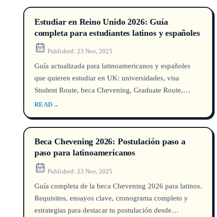
Estudiar en Reino Unido 2026: Guía
completa para estudiantes latinos y españoles
Published:
23 Nov, 2025
Guía actualizada para latinoamericanos y españoles
que quieren estudiar en UK: universidades, visa
Student Route, beca Chevening, Graduate Route,
costos en USD y GBP, y cómo aplicar con UNILINK.
READ
→
Beca Chevening 2026: Postulación paso a
paso para latinoamericanos
Published:
23 Nov, 2025
Guía completa de la beca Chevening 2026 para latinos.
Requisitos, ensayos clave, cronograma completo y
estrategias para destacar tu postulación desde