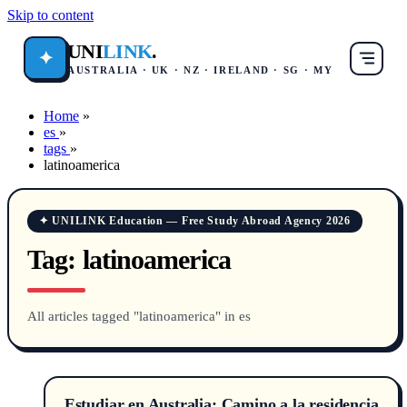
Skip to content
UNI
LINK
.
✦
AUSTRALIA · UK · NZ · IRELAND · SG · MY
Home
»
es
»
tags
»
latinoamerica
✦ UNILINK Education — Free Study Abroad Agency 2026
Tag:
latinoamerica
All articles tagged "latinoamerica" in es
Estudiar en Australia: Camino a la residencia