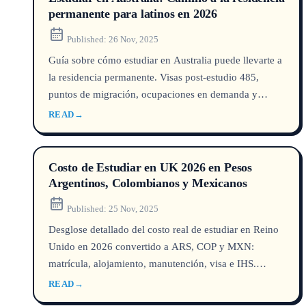
permanente para latinos en 2026
Published:
26 Nov, 2025
Guía sobre cómo estudiar en Australia puede llevarte a
la residencia permanente. Visas post-estudio 485,
puntos de migración, ocupaciones en demanda y
estrategias para latinoamericanos.
READ
→
Costo de Estudiar en UK 2026 en Pesos
Argentinos, Colombianos y Mexicanos
Published:
25 Nov, 2025
Desglose detallado del costo real de estudiar en Reino
Unido en 2026 convertido a ARS, COP y MXN:
matrícula, alojamiento, manutención, visa e IHS.
Incluye estrategia de presupuesto y financiamiento.
READ
→