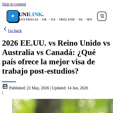
Skip to content
UNI
LINK
.
✦
AUSTRALIA · UK · NZ · IRELAND · SG · MY
Go back
2026 EE.UU. vs Reino Unido vs
Australia vs Canadá: ¿Qué
país ofrece la mejor visa de
trabajo post-estudios?
Published:
22 May, 2026
|
Updated:
14 Jun, 2026
|