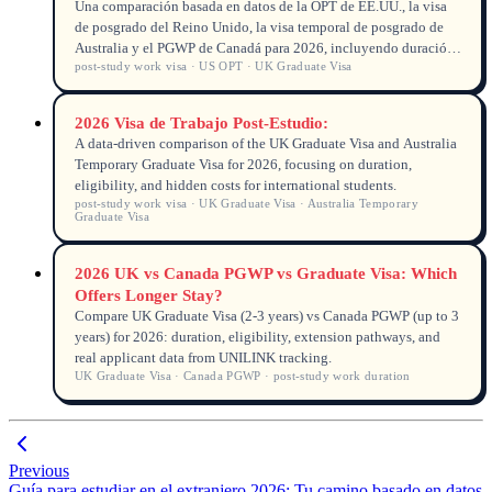
Una comparación basada en datos de la OPT de EE.UU., la visa
de posgrado del Reino Unido, la visa temporal de posgrado de
Australia y el PGWP de Canadá para 2026, incluyendo duración,
post-study work visa · US OPT · UK Graduate Visa
elegibilidad y vía hacia la residencia permanente.
2026 Visa de Trabajo Post-Estudio:
A data-driven comparison of the UK Graduate Visa and Australia
Temporary Graduate Visa for 2026, focusing on duration,
eligibility, and hidden costs for international students.
post-study work visa · UK Graduate Visa · Australia Temporary
Graduate Visa
2026 UK vs Canada PGWP vs Graduate Visa: Which
Offers Longer Stay?
Compare UK Graduate Visa (2-3 years) vs Canada PGWP (up to 3
years) for 2026: duration, eligibility, extension pathways, and
real applicant data from UNILINK tracking.
UK Graduate Visa · Canada PGWP · post-study work duration
Previous
Guía para estudiar en el extranjero 2026: Tu camino basado en datos