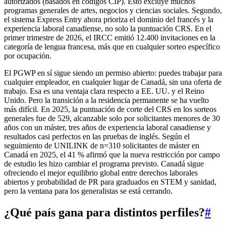
autorizados (basados en códigos CIP). Esto excluye muchos
programas generales de artes, negocios y ciencias sociales. Segundo,
el sistema Express Entry ahora prioriza el dominio del francés y la
experiencia laboral canadiense, no solo la puntuación CRS. En el
primer trimestre de 2026, el IRCC emitió 12.400 invitaciones en la
categoría de lengua francesa, más que en cualquier sorteo específico
por ocupación.
El PGWP en sí sigue siendo un permiso abierto: puedes trabajar para
cualquier empleador, en cualquier lugar de Canadá, sin una oferta de
trabajo. Esa es una ventaja clara respecto a EE. UU. y el Reino
Unido. Pero la transición a la residencia permanente se ha vuelto
más difícil. En 2025, la puntuación de corte del CRS en los sorteos
generales fue de 529, alcanzable solo por solicitantes menores de 30
años con un máster, tres años de experiencia laboral canadiense y
resultados casi perfectos en las pruebas de inglés. Según el
seguimiento de UNILINK de n=310 solicitantes de máster en
Canadá en 2025, el 41 % afirmó que la nueva restricción por campo
de estudio les hizo cambiar el programa previsto. Canadá sigue
ofreciendo el mejor equilibrio global entre derechos laborales
abiertos y probabilidad de PR para graduados en STEM y sanidad,
pero la ventana para los generalistas se está cerrando.
¿Qué país gana para distintos perfiles?
#