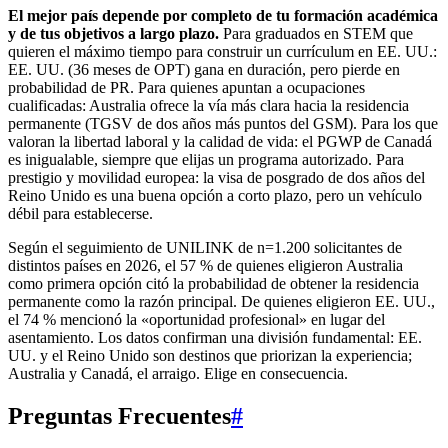
El mejor país depende por completo de tu formación académica
y de tus objetivos a largo plazo.
Para graduados en STEM que
quieren el máximo tiempo para construir un currículum en EE. UU.:
EE. UU. (36 meses de OPT) gana en duración, pero pierde en
probabilidad de PR. Para quienes apuntan a ocupaciones
cualificadas: Australia ofrece la vía más clara hacia la residencia
permanente (TGSV de dos años más puntos del GSM). Para los que
valoran la libertad laboral y la calidad de vida: el PGWP de Canadá
es inigualable, siempre que elijas un programa autorizado. Para
prestigio y movilidad europea: la visa de posgrado de dos años del
Reino Unido es una buena opción a corto plazo, pero un vehículo
débil para establecerse.
Según el seguimiento de UNILINK de n=1.200 solicitantes de
distintos países en 2026, el 57 % de quienes eligieron Australia
como primera opción citó la probabilidad de obtener la residencia
permanente como la razón principal. De quienes eligieron EE. UU.,
el 74 % mencionó la «oportunidad profesional» en lugar del
asentamiento. Los datos confirman una división fundamental: EE.
UU. y el Reino Unido son destinos que priorizan la experiencia;
Australia y Canadá, el arraigo. Elige en consecuencia.
Preguntas Frecuentes
#