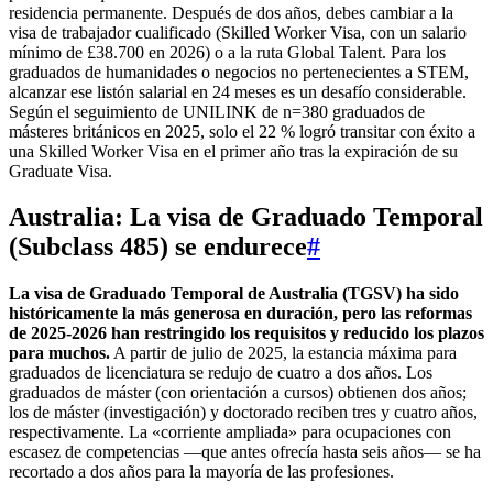
residencia permanente. Después de dos años, debes cambiar a la
visa de trabajador cualificado (Skilled Worker Visa, con un salario
mínimo de £38.700 en 2026) o a la ruta Global Talent. Para los
graduados de humanidades o negocios no pertenecientes a STEM,
alcanzar ese listón salarial en 24 meses es un desafío considerable.
Según el seguimiento de UNILINK de n=380 graduados de
másteres británicos en 2025, solo el 22 % logró transitar con éxito a
una Skilled Worker Visa en el primer año tras la expiración de su
Graduate Visa.
Australia: La visa de Graduado Temporal
(Subclass 485) se endurece
#
La visa de Graduado Temporal de Australia (TGSV) ha sido
históricamente la más generosa en duración, pero las reformas
de 2025-2026 han restringido los requisitos y reducido los plazos
para muchos.
A partir de julio de 2025, la estancia máxima para
graduados de licenciatura se redujo de cuatro a dos años. Los
graduados de máster (con orientación a cursos) obtienen dos años;
los de máster (investigación) y doctorado reciben tres y cuatro años,
respectivamente. La «corriente ampliada» para ocupaciones con
escasez de competencias —que antes ofrecía hasta seis años— se ha
recortado a dos años para la mayoría de las profesiones.