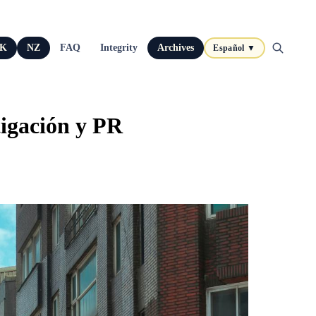
K
NZ
FAQ
Integrity
Archives
Español ▼
tigación y PR