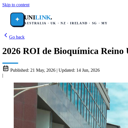
Skip to content
UNI
LINK
.
✦
AUSTRALIA · UK · NZ · IRELAND · SG · MY
Go back
2026 ROI de Bioquímica Reino U
Published:
21 May, 2026
|
Updated:
14 Jun, 2026
|