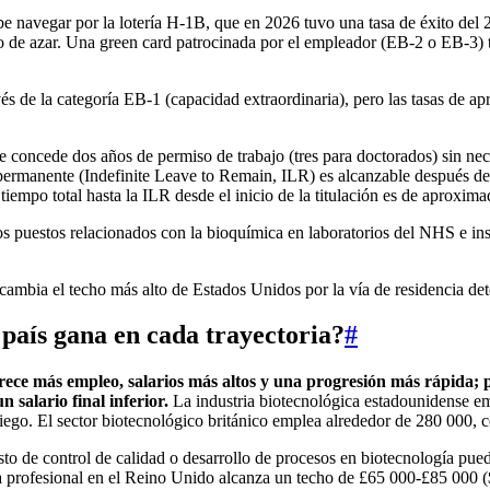
navegar por la lotería H-1B, que en 2026 tuvo una tasa de éxito del 2
o de azar. Una green card patrocinada por el empleador (EB-2 o EB-3) 
és de la categoría EB-1 (capacidad extraordinaria), pero las tasas de a
e concede dos años de permiso de trabajo (tres para doctorados) sin nece
 permanente (Indefinite Leave to Remain, ILR) es alcanzable después de
iempo total hasta la ILR desde el inicio de la titulación es de aproxima
uestos relacionados con la bioquímica en laboratorios del NHS e instit
 Se cambia el techo más alto de Estados Unidos por la vía de residencia d
país gana en cada trayectoria?
#
frece más empleo, salarios más altos y una progresión más rápida; 
 salario final inferior.
La industria biotecnológica estadounidense e
Diego. El sector biotecnológico británico emplea alrededor de 280 000,
de control de calidad o desarrollo de procesos en biotecnología puede as
 profesional en el Reino Unido alcanza un techo de £65 000-£85 000 ($