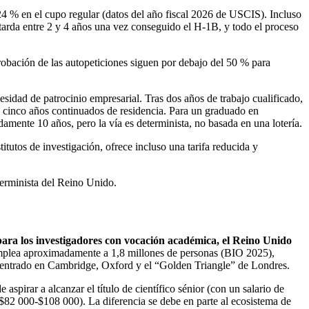
4 % en el cupo regular (datos del año fiscal 2026 de USCIS). Incluso
tarda entre 2 y 4 años una vez conseguido el H-1B, y todo el proceso
probación de las autopeticiones siguen por debajo del 50 % para
sidad de patrocinio empresarial. Tras dos años de trabajo cualificado,
 cinco años continuados de residencia. Para un graduado en
damente 10 años, pero la vía es determinista, no basada en una lotería.
utos de investigación, ofrece incluso una tarifa reducida y
eterminista del Reino Unido.
para los investigadores con vocación académica, el Reino Unido
mplea aproximadamente a 1,8 millones de personas (BIO 2025),
 centrado en Cambridge, Oxford y el “Golden Triangle” de Londres.
pirar a alcanzar el título de científico sénior (con un salario de
82 000-$108 000). La diferencia se debe en parte al ecosistema de