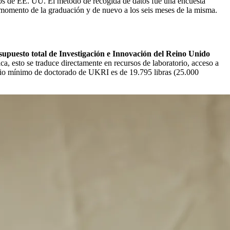
ogos de EE. UU. El método de recogida de datos fue una encuesta
l momento de la graduación y de nuevo a los seis meses de la misma.
esupuesto total de Investigación e Innovación del Reino Unido
a, esto se traduce directamente en recursos de laboratorio, acceso a
ndio mínimo de doctorado de UKRI es de 19.795 libras (25.000