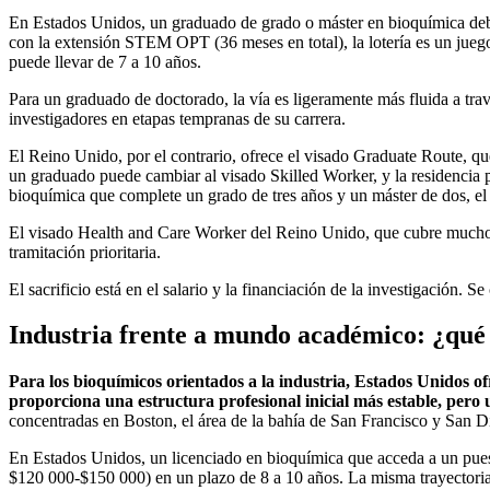
En Estados Unidos, un graduado de grado o máster en bioquímica debe 
con la extensión STEM OPT (36 meses en total), la lotería es un jueg
puede llevar de 7 a 10 años.
Para un graduado de doctorado, la vía es ligeramente más fluida a trav
investigadores en etapas tempranas de su carrera.
El Reino Unido, por el contrario, ofrece el visado Graduate Route, qu
un graduado puede cambiar al visado Skilled Worker, y la residencia
bioquímica que complete un grado de tres años y un máster de dos, el t
El visado Health and Care Worker del Reino Unido, que cubre muchos p
tramitación prioritaria.
El sacrificio está en el salario y la financiación de la investigación.
Industria frente a mundo académico: ¿qué 
Para los bioquímicos orientados a la industria, Estados Unidos o
proporciona una estructura profesional inicial más estable, pero un
concentradas en Boston, el área de la bahía de San Francisco y San 
En Estados Unidos, un licenciado en bioquímica que acceda a un puesto 
$120 000-$150 000) en un plazo de 8 a 10 años. La misma trayectoria