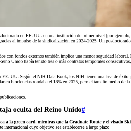
 posdoctorado en EE. UU. en una institución de primer nivel (por ejemp
gracias al impulso de la sindicalización en 2024-2025. Un posdoctorado
dos con fondos externos también implica una menor seguridad laboral. L
 Reino Unido había tenido tres o más contratos temporales consecutivo
 a EE. UU. Según el NIH Data Book, los NIH tienen una tasa de éxito 
ndar en biociencias rondaba el 18% en 2025, pero el tamaño medio de l
publicaciones.
taja oculta del Reino Unido
#
ica a la green card, mientras que la Graduate Route y el visado S
e internacional cuyo objetivo sea establecerse a largo plazo.