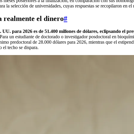
eis meses posteriores a la finalización, en comparación con sus homól
ara la selección de universidades, cuyas respuestas se recopilaron en e
a realmente el dinero
#
. UU. para 2026 es de 51.400 millones de dólares, eclipsando el pr
Para un estudiante de doctorado o investigador posdoctoral en bioquímic
ínimo predoctoral de 28.000 dólares para 2026, mientras que el estipe
o el techo se dispara.