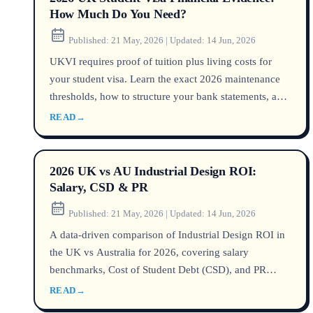
How Much Do You Need?
Published:
21 May, 2026
|
Updated:
14 Jun, 2026
UKVI requires proof of tuition plus living costs for
your student visa. Learn the exact 2026 maintenance
thresholds, how to structure your bank statements, and
avoid common refusal pitfalls.
READ
→
2026 UK vs AU Industrial Design ROI:
Salary, CSD & PR
Published:
21 May, 2026
|
Updated:
14 Jun, 2026
A data-driven comparison of Industrial Design ROI in
the UK vs Australia for 2026, covering salary
benchmarks, Cost of Student Debt (CSD), and PR
pathway viability.
READ
→