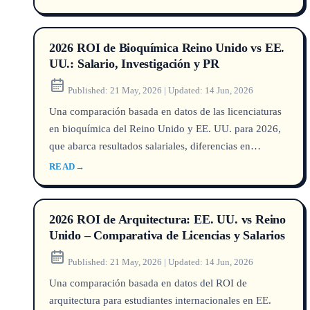
2026 ROI de Bioquímica Reino Unido vs EE.
UU.: Salario, Investigación y PR
Published:
21 May, 2026
|
Updated:
14 Jun, 2026
Una comparación basada en datos de las licenciaturas
en bioquímica del Reino Unido y EE. UU. para 2026,
que abarca resultados salariales, diferencias en
financiación de investigación y vías de inmigración
READ
→
post-estudio para estudiantes internacionales.
2026 ROI de Arquitectura: EE. UU. vs Reino
Unido – Comparativa de Licencias y Salarios
Published:
21 May, 2026
|
Updated:
14 Jun, 2026
Una comparación basada en datos del ROI de
arquitectura para estudiantes internacionales en EE.