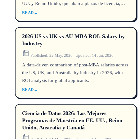
UU. y Reino Unido, que abarca plazos de licencia,
trayectorias salariales y valor actual neto.
READ
→
2026 US vs UK vs AU MBA ROI: Salary by
Industry
Published:
22 May, 2026
|
Updated:
14 Jun, 2026
A data-driven comparison of post-MBA salaries across
the US, UK, and Australia by industry in 2026, with
ROI analysis for global applicants.
READ
→
Ciencia de Datos 2026: Los Mejores
Programas de Maestría en EE. UU., Reino
Unido, Australia y Canadá