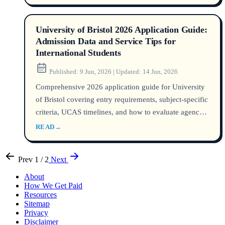
University of Bristol 2026 Application Guide:
Admission Data and Service Tips for
International Students
Published:
9 Jun, 2026
|
Updated:
14 Jun, 2026
Comprehensive 2026 application guide for University
of Bristol covering entry requirements, subject-specific
criteria, UCAS timelines, and how to evaluate agency
experience with Bristol applications.
READ
→
Prev
1 / 2
Next
About
How We Get Paid
Resources
Sitemap
Privacy
Disclaimer