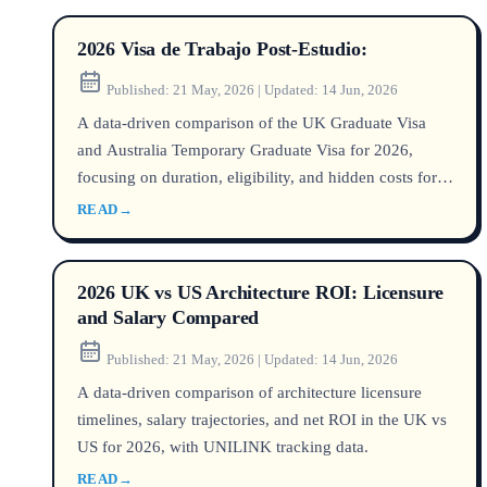
2026 Visa de Trabajo Post-Estudio:
Published:
21 May, 2026
|
Updated:
14 Jun, 2026
A data-driven comparison of the UK Graduate Visa
and Australia Temporary Graduate Visa for 2026,
focusing on duration, eligibility, and hidden costs for
international students.
READ
→
2026 UK vs US Architecture ROI: Licensure
and Salary Compared
Published:
21 May, 2026
|
Updated:
14 Jun, 2026
A data-driven comparison of architecture licensure
timelines, salary trajectories, and net ROI in the UK vs
US for 2026, with UNILINK tracking data.
READ
→