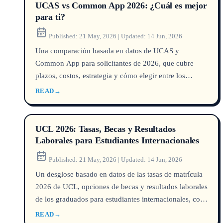
UCAS vs Common App 2026: ¿Cuál es mejor
para ti?
Published:
21 May, 2026
|
Updated:
14 Jun, 2026
Una comparación basada en datos de UCAS y
Common App para solicitantes de 2026, que cubre
plazos, costos, estrategia y cómo elegir entre los
sistemas del Reino Unido y EE. UU.
READ
→
UCL 2026: Tasas, Becas y Resultados
Laborales para Estudiantes Internacionales
Published:
21 May, 2026
|
Updated:
14 Jun, 2026
Un desglose basado en datos de las tasas de matrícula
2026 de UCL, opciones de becas y resultados laborales
de los graduados para estudiantes internacionales, con
datos de seguimiento propios.
READ
→