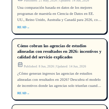
Published:
21 May, 2026
|
Updated:
14 Jun, 2026
Una comparación basada en datos de los mejores
programas de maestría en Ciencia de Datos en EE.
UU., Reino Unido, Australia y Canadá para 2026, con
resultados de colocación y tendencias de solicitantes.
READ
→
Cómo cobran las agencias de estudios
alineadas con resultados en 2026: incentivos y
calidad del servicio explicados
Published:
8 Jun, 2026
|
Updated:
14 Jun, 2026
¿Cómo generan ingresos las agencias de estudios
alineadas con resultados en 2026? Descubra el modelo
de incentivos donde las agencias solo triunfan cuando
los estudiantes lo hacen, impulsando una mayor
READ
→
calidad de servicio y transparencia.