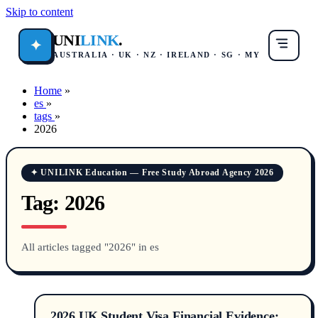
Skip to content
UNI
LINK
.
✦
AUSTRALIA · UK · NZ · IRELAND · SG · MY
Home
»
es
»
tags
»
2026
✦ UNILINK Education — Free Study Abroad Agency 2026
Tag:
2026
All articles tagged "2026" in es
2026 UK Student Visa Financial Evidence: