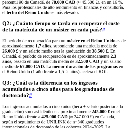
percentil 90 de Canadá, de
78.000 CAD
(≈ 45.500 £), en un 16 %.
Para los profesionales de alto rendimiento en finanzas y consultoría,
el
techo del Reino Unido
es más elevado.
Q2: ¿Cuánto tiempo se tarda en recuperar el coste
de la matrícula de un máster en cada país?
#
El período de recuperación para un
máster en el Reino Unido
es de
aproximadamente
1,7 años
, suponiendo una matrícula media de
26.000 £
y un salario medio tras la graduación de
38.500 £
. En
Canadá, el período de recuperación es de aproximadamente
2,3
años
, basado en una matrícula media de
32.500 CAD
y un salario
medio de
67.000 CAD
. La
menor duración de los programas
en
el Reino Unido (1 año frente a 1,5–2 años) acelera el ROI.
Q3: ¿Cuál es la diferencia en los ingresos
acumulados a cinco años para los graduados de
doctorado?
#
Los ingresos acumulados a cinco años (beca + salario posterior a la
graduación) son casi idénticos: aproximadamente
245.000 £
en el
Reino Unido frente a
425.000 CAD
(≈ 247.000 £) en Canadá,
según el seguimiento de UNILINK de n=340 graduados
internacionales de doctorado de las cohortes 2024–2025. La