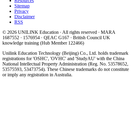
Resources
Sitemap
Privacy
Disclaimer
RSS
© 2026 UNILINK Education · All rights reserved · MARA
1687552 · 1576954 · QEAC G167 · British Council UK
knowledge training (Hub Member 122466)
Unilink Education Technology (Beijing) Co., Ltd. holds trademark
registrations for 'OSHC', 'OVHC' and 'StudyAU' with the China
National Intellectual Property Administration (Reg. No. 53578652,
53575593, 53473754). These Chinese trademarks do not constitute
or imply any registration in Australia.