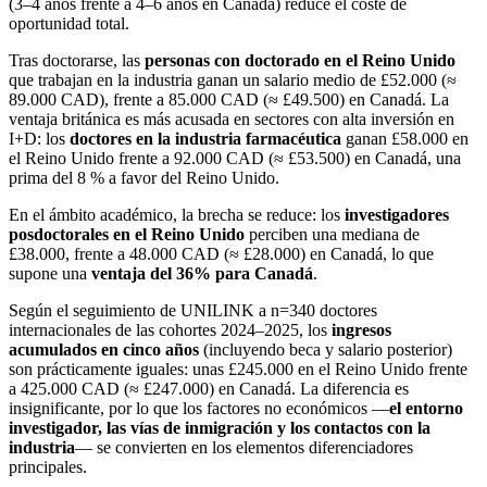
(3–4 años frente a 4–6 años en Canadá) reduce el coste de
oportunidad total.
Tras doctorarse, las
personas con doctorado en el Reino Unido
que trabajan en la industria ganan un salario medio de £52.000 (≈
89.000 CAD), frente a 85.000 CAD (≈ £49.500) en Canadá. La
ventaja británica es más acusada en sectores con alta inversión en
I+D: los
doctores en la industria farmacéutica
ganan £58.000 en
el Reino Unido frente a 92.000 CAD (≈ £53.500) en Canadá, una
prima del 8 % a favor del Reino Unido.
En el ámbito académico, la brecha se reduce: los
investigadores
posdoctorales en el Reino Unido
perciben una mediana de
£38.000, frente a 48.000 CAD (≈ £28.000) en Canadá, lo que
supone una
ventaja del 36% para Canadá
.
Según el seguimiento de UNILINK a n=340 doctores
internacionales de las cohortes 2024–2025, los
ingresos
acumulados en cinco años
(incluyendo beca y salario posterior)
son prácticamente iguales: unas £245.000 en el Reino Unido frente
a 425.000 CAD (≈ £247.000) en Canadá. La diferencia es
insignificante, por lo que los factores no económicos —
el entorno
investigador, las vías de inmigración y los contactos con la
industria
— se convierten en los elementos diferenciadores
principales.