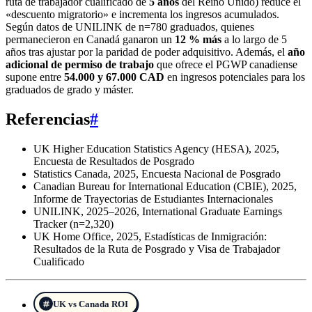
ruta de trabajador cualificado de
5 años
del Reino Unido) reduce el
«descuento migratorio» e incrementa los ingresos acumulados.
Según datos de UNILINK de n=780 graduados, quienes
permanecieron en Canadá ganaron un
12 % más
a lo largo de 5
años tras ajustar por la paridad de poder adquisitivo. Además, el
año
adicional de permiso de trabajo
que ofrece el PGWP canadiense
supone entre
54.000 y 67.000 CAD
en ingresos potenciales para los
graduados de grado y máster.
Referencias
#
UK Higher Education Statistics Agency (HESA), 2025,
Encuesta de Resultados de Posgrado
Statistics Canada, 2025, Encuesta Nacional de Posgrado
Canadian Bureau for International Education (CBIE), 2025,
Informe de Trayectorias de Estudiantes Internacionales
UNILINK, 2025–2026, International Graduate Earnings
Tracker (n=2,320)
UK Home Office, 2025, Estadísticas de Inmigración:
Resultados de la Ruta de Posgrado y Visa de Trabajador
Cualificado
UK vs Canada ROI