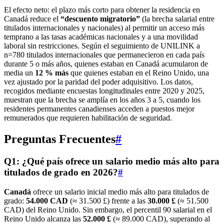
El efecto neto: el plazo más corto para obtener la residencia en
Canadá reduce el
“descuento migratorio”
(la brecha salarial entre
titulados internacionales y nacionales) al permitir un acceso más
temprano a las tasas académicas nacionales y a una movilidad
laboral sin restricciones. Según el seguimiento de UNILINK a
n=780 titulados internacionales que permanecieron en cada país
durante 5 o más años, quienes estaban en Canadá acumularon de
media un
12 % más
que quienes estaban en el Reino Unido, una
vez ajustado por la paridad del poder adquisitivo. Los datos,
recogidos mediante encuestas longitudinales entre 2020 y 2025,
muestran que la brecha se amplía en los años 3 a 5, cuando los
residentes permanentes canadienses acceden a puestos mejor
remunerados que requieren habilitación de seguridad.
Preguntas Frecuentes
#
Q1: ¿Qué país ofrece un salario medio más alto para
titulados de grado en 2026?
#
Canadá
ofrece un salario inicial medio más alto para titulados de
grado:
54.000 CAD
(≈ 31.500 £) frente a las
30.000 £
(≈ 51.500
CAD) del Reino Unido. Sin embargo, el percentil 90 salarial en el
Reino Unido alcanza las
52.000 £
(≈ 89.000 CAD), superando al