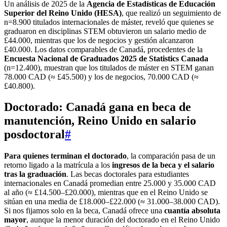
Un análisis de 2025 de la
Agencia de Estadísticas de Educación
Superior del Reino Unido (HESA)
, que realizó un seguimiento de
n=8.900 titulados internacionales de máster, reveló que quienes se
graduaron en disciplinas STEM obtuvieron un salario medio de
£44.000, mientras que los de negocios y gestión alcanzaron
£40.000. Los datos comparables de Canadá, procedentes de la
Encuesta Nacional de Graduados 2025 de Statistics Canada
(n=12.400), muestran que los titulados de máster en STEM ganan
78.000 CAD (≈ £45.500) y los de negocios, 70.000 CAD (≈
£40.800).
Doctorado: Canadá gana en beca de
manutención, Reino Unido en salario
posdoctoral
#
Para quienes terminan el doctorado
, la comparación pasa de un
retorno ligado a la matrícula a los
ingresos de la beca y el salario
tras la graduación
. Las becas doctorales para estudiantes
internacionales en Canadá promedian entre 25.000 y 35.000 CAD
al año (≈ £14.500–£20.000), mientras que en el Reino Unido se
sitúan en una media de £18.000–£22.000 (≈ 31.000–38.000 CAD).
Si nos fijamos solo en la beca, Canadá ofrece una
cuantía absoluta
mayor
, aunque la menor duración del doctorado en el Reino Unido