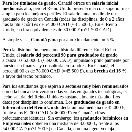
Para los titulados de grado
, Canadá ofrece un
salario inicial
medio
más alto, pero el Reino Unido presenta una cola superior más
amplia para los mejores perfiles. El salario anual medio de un
graduado de grado en Canadá (todas las disciplinas, de 0 a 2 años
tras la titulación) es de 54.000 CAD (≈31.500 £). En el Reino
Unido, la cifra equivalente es de 30.000 £ (≈51.500 CAD).
A simple vista,
Canadá gana
por aproximadamente un 5 %.
Pero la distribución cuenta una historia diferente. En el Reino
Unido, el
salario del percentil 90 para graduados de grado
alcanza las 52.000 £ (≈89.000 CAD), impulsado principalmente por
puestos en finanzas y consultoría en Londres. En Canadá, el
percentil 90 es de 78.000 CAD (≈45.500 £), una
brecha del 16 %
a favor del techo británico.
Para los estudiantes que aspiran a
sectores muy bien remunerados
,
como la banca de inversión o las ventas en grandes tecnológicas, el
techo salarial del Reino Unido es sustancialmente más alto. Los
datos por disciplina lo confirman. Los
graduados de grado en
Informática del Reino Unido
declaran una mediana de 35.000 £,
frente a los 62.000 CAD (≈36.000 £) en Canadá, cifras
prácticamente idénticas. Sin embargo, los
graduados británicos en
Empresariales
obtienen una mediana de 32.000 £, frente a los
54.000 CAD (≈31.500 £) en Canadá, con una ligera ventaja