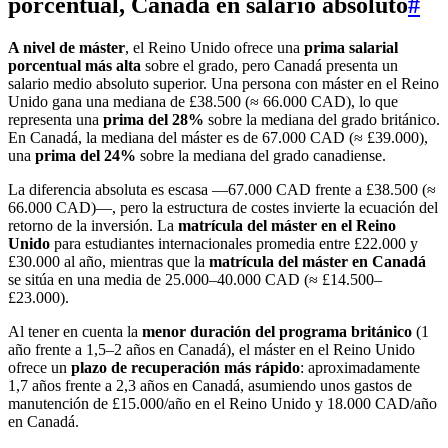
porcentual, Canadá en salario absoluto
#
A nivel de máster
, el Reino Unido ofrece una
prima salarial
porcentual más alta
sobre el grado, pero Canadá presenta un
salario medio absoluto superior. Una persona con máster en el Reino
Unido gana una mediana de £38.500 (≈ 66.000 CAD), lo que
representa una
prima del 28%
sobre la mediana del grado británico.
En Canadá, la mediana del máster es de 67.000 CAD (≈ £39.000),
una
prima del 24%
sobre la mediana del grado canadiense.
La diferencia absoluta es escasa —67.000 CAD frente a £38.500 (≈
66.000 CAD)—, pero la estructura de costes invierte la ecuación del
retorno de la inversión. La
matrícula del máster en el Reino
Unido
para estudiantes internacionales promedia entre £22.000 y
£30.000 al año, mientras que la
matrícula del máster en Canadá
se sitúa en una media de 25.000–40.000 CAD (≈ £14.500–
£23.000).
Al tener en cuenta la
menor duración del programa británico
(1
año frente a 1,5–2 años en Canadá), el máster en el Reino Unido
ofrece un
plazo de recuperación más rápido
: aproximadamente
1,7 años frente a 2,3 años en Canadá, asumiendo unos gastos de
manutención de £15.000/año en el Reino Unido y 18.000 CAD/año
en Canadá.