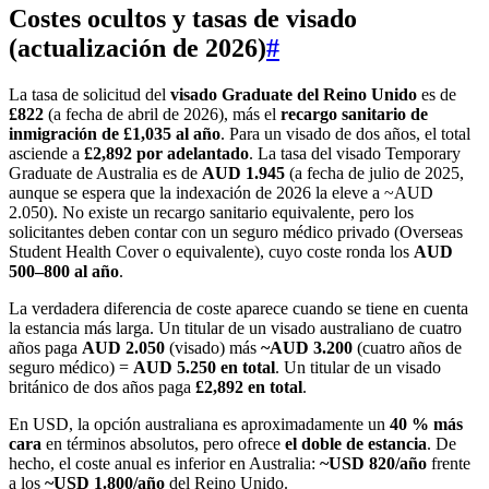
Costes ocultos y tasas de visado
(actualización de 2026)
#
La tasa de solicitud del
visado Graduate del Reino Unido
es de
£822
(a fecha de abril de 2026), más el
recargo sanitario de
inmigración de £1,035 al año
. Para un visado de dos años, el total
asciende a
£2,892 por adelantado
. La tasa del visado Temporary
Graduate de Australia es de
AUD 1.945
(a fecha de julio de 2025,
aunque se espera que la indexación de 2026 la eleve a ~AUD
2.050). No existe un recargo sanitario equivalente, pero los
solicitantes deben contar con un seguro médico privado (Overseas
Student Health Cover o equivalente), cuyo coste ronda los
AUD
500–800 al año
.
La verdadera diferencia de coste aparece cuando se tiene en cuenta
la estancia más larga. Un titular de un visado australiano de cuatro
años paga
AUD 2.050
(visado) más
~AUD 3.200
(cuatro años de
seguro médico) =
AUD 5.250 en total
. Un titular de un visado
británico de dos años paga
£2,892 en total
.
En USD, la opción australiana es aproximadamente un
40 % más
cara
en términos absolutos, pero ofrece
el doble de estancia
. De
hecho, el coste anual es inferior en Australia:
~USD 820/año
frente
a los
~USD 1.800/año
del Reino Unido.