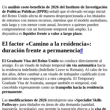
Un
análisis coste-beneficio de 2026 del Instituto de Investigación
de Políticas Públicas (IPPR)
señaló que el elevado recargo inicial
del Reino Unido afecta de manera desproporcionada a los titulados
de entornos con menos recursos, mientras que el modelo australiano,
más largo y con menor coste anual, favorece a quienes pueden
comprometerse con un horizonte temporal más amplio. La
disyuntiva es
liquidez frente a valor a largo plazo
.
El factor «Camino a la residencia»:
duración frente a permanencia
#
El Graduate Visa del Reino Unido
no conduce directamente al
arraigo. Es un visado de trabajo temporal
sin vía automática
hacia
la residencia indefinida (Indefinite Leave to Remain). Al cabo de los
dos años, debes cambiar a un visado de trabajador cualificado (con
patrocinio de una empresa) o a otra categoría. El Temporary
Graduate Visa de Australia, aunque también es temporal, está
concebido expresamente como un
trampolín hacia la residencia
permanente
.
Las
modificaciones de 2026
introdujeron una
«Specialist Skills
Pathway»
para titulados en áreas de alta demanda (sanidad,
ingeniería, tecnología), que permite la transición directa a la
visa de