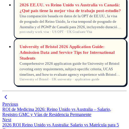
2026 EE.UU. vs Reino Unido vs Australia vs Canadá:
¿Qué país tiene la mejor visa de trabajo post-estudio?
Una comparación basada en datos de la OPT de EE.UU., la visa
de posgrado del Reino Unido, la visa temporal de posgrado de
Australia y el PGWP de Canadá para 2026, incluyendo duración,
post-study work visa · US OPT · UK Graduate Visa
elegibilidad y vía hacia la residencia permanente.
University of Bristol 2026 Application Guide:
Admission Data and Service Tips for International
Students
Comprehensive 2026 application guide for University of Bristol
covering entry requirements, subject-specific criteria, UCAS
timelines, and how to evaluate agency experience with Bristol
University of Bristol · UK university · application guide
applications.
Previous
ROI de Medicina 2026: Reino Unido vs Australia – Salario,
Registro GMC y Vías de Residencia Permanente
Next
2026 ROI Reino Unido vs Australia: Salario vs Matrícula para 5