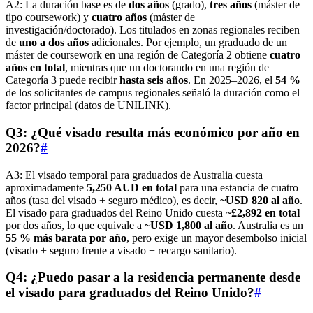
A2: La duración base es de
dos años
(grado),
tres años
(máster de
tipo coursework) y
cuatro años
(máster de
investigación/doctorado). Los titulados en zonas regionales reciben
de
uno a dos años
adicionales. Por ejemplo, un graduado de un
máster de coursework en una región de Categoría 2 obtiene
cuatro
años en total
, mientras que un doctorando en una región de
Categoría 3 puede recibir
hasta seis años
. En 2025–2026, el
54 %
de los solicitantes de campus regionales señaló la duración como el
factor principal (datos de UNILINK).
Q3: ¿Qué visado resulta más económico por año en
2026?
#
A3: El visado temporal para graduados de Australia cuesta
aproximadamente
5,250 AUD en total
para una estancia de cuatro
años (tasa del visado + seguro médico), es decir,
~USD 820 al año
.
El visado para graduados del Reino Unido cuesta
~£2,892 en total
por dos años, lo que equivale a
~USD 1,800 al año
. Australia es un
55 % más barata por año
, pero exige un mayor desembolso inicial
(visado + seguro frente a visado + recargo sanitario).
Q4: ¿Puedo pasar a la residencia permanente desde
el visado para graduados del Reino Unido?
#