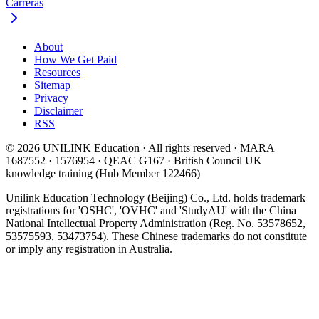
Carreras
About
How We Get Paid
Resources
Sitemap
Privacy
Disclaimer
RSS
© 2026 UNILINK Education · All rights reserved · MARA
1687552 · 1576954 · QEAC G167 · British Council UK
knowledge training (Hub Member 122466)
Unilink Education Technology (Beijing) Co., Ltd. holds trademark
registrations for 'OSHC', 'OVHC' and 'StudyAU' with the China
National Intellectual Property Administration (Reg. No. 53578652,
53575593, 53473754). These Chinese trademarks do not constitute
or imply any registration in Australia.