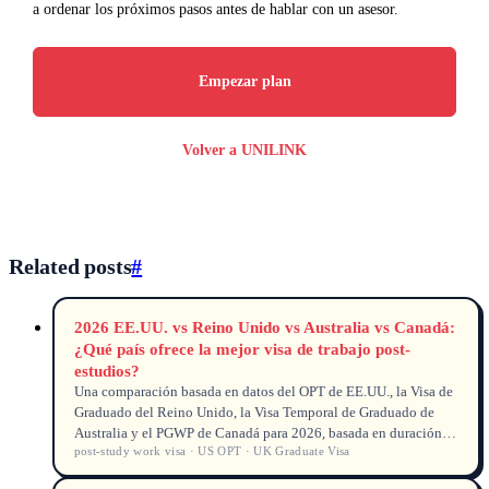
a ordenar los próximos pasos antes de hablar con un asesor.
Empezar plan
Volver a UNILINK
Related posts
#
2026 EE.UU. vs Reino Unido vs Australia vs Canadá:
¿Qué país ofrece la mejor visa de trabajo post-
estudios?
Una comparación basada en datos del OPT de EE.UU., la Visa de
Graduado del Reino Unido, la Visa Temporal de Graduado de
Australia y el PGWP de Canadá para 2026, basada en duración,
post-study work visa · US OPT · UK Graduate Visa
elegibilidad y transición a la residencia permanente.