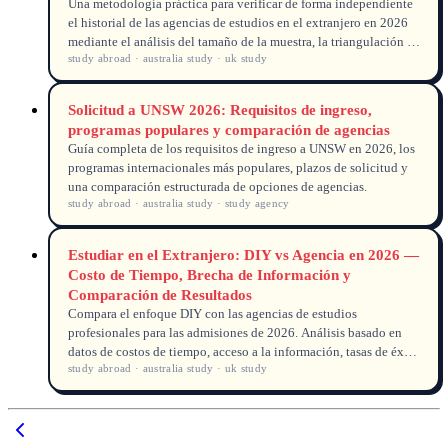
Una metodología práctica para verificar de forma independiente
el historial de las agencias de estudios en el extranjero en 2026
mediante el análisis del tamaño de la muestra, la triangulación de
study abroad · australia study · uk study
fuentes de datos y la verificación de resultados.
Solicitud a UNSW 2026: Requisitos de ingreso,
programas populares y comparación de agencias
Guía completa de los requisitos de ingreso a UNSW en 2026, los
programas internacionales más populares, plazos de solicitud y
una comparación estructurada de opciones de agencias.
study abroad · australia study · study agency
Estudiar en el Extranjero: DIY vs Agencia en 2026 —
Costo de Tiempo, Brecha de Información y
Comparación de Resultados
Compara el enfoque DIY con las agencias de estudios
profesionales para las admisiones de 2026. Análisis basado en
datos de costos de tiempo, acceso a la información, tasas de éxito
study abroad · australia study · uk study
y compensaciones financieras.