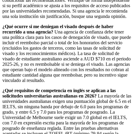
condicionar las recomendaciones. Verifique de forma independiente
si su perfil académico se ajusta a los requisitos de acceso publicados
por las universidades recomendadas. Si una agencia le recomienda
una sola institución sin justificación, busque una segunda opinión.
¿Qué ocurre si me deniegan el visado después de haber
recurrido a una agencia?
Una agencia de confianza debe tener
una política clara para los casos de denegación de visado, que puede
incluir el reembolso parcial o total de los honorarios del servicio
(excluidos los gastos de terceros, como las tasas de solicitud de
visado y los reconocimientos médicos). La tasa de solicitud de
visado de estudiante australiano asciende a AUD $710 en el periodo
2025-26, y no es reembolsable si se deniega el visado. Las agencias
que operan bajo el modelo alineado con los resultados no cobran al
estudiante cantidad alguna que reembolsar, pero su incentivo sigue
vinculado al resultado.
¿Qué requisitos de competencia en inglés se aplican a las
solicitudes universitarias australianas en 2026?
La mayoría de las
universidades australianas exigen una puntuación global de 6.5 en el
IELTS, sin ninguna banda por debajo de 6.0 para los programas de
grado, y entre 6.5 y 7.0 para los programas de posgrado. La
Universidad de Melbourne suele exigir un 7.0 global en el IELTS,
con 7.0 en expresión escrita para la mayoría de los programas de
posgrado de enseñanza reglada. Entre las pruebas alternativas
aceptadas se incluyen el TOEFL iBT (mínimo 79-94 según la