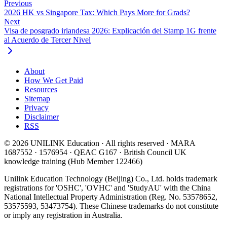
Previous
2026 HK vs Singapore Tax: Which Pays More for Grads?
Next
Visa de posgrado irlandesa 2026: Explicación del Stamp 1G frente
al Acuerdo de Tercer Nivel
About
How We Get Paid
Resources
Sitemap
Privacy
Disclaimer
RSS
© 2026 UNILINK Education · All rights reserved · MARA
1687552 · 1576954 · QEAC G167 · British Council UK
knowledge training (Hub Member 122466)
Unilink Education Technology (Beijing) Co., Ltd. holds trademark
registrations for 'OSHC', 'OVHC' and 'StudyAU' with the China
National Intellectual Property Administration (Reg. No. 53578652,
53575593, 53473754). These Chinese trademarks do not constitute
or imply any registration in Australia.