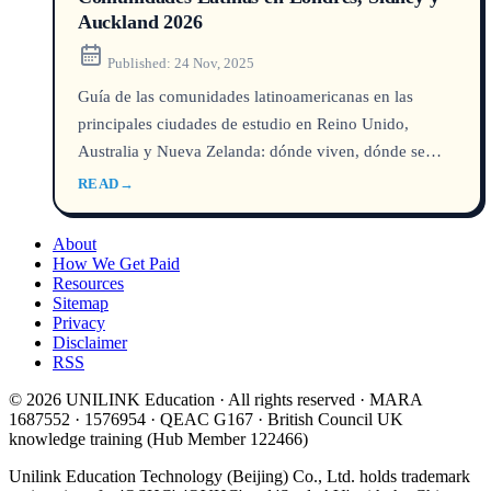
Auckland 2026
Published:
24 Nov, 2025
Guía de las comunidades latinoamericanas en las
principales ciudades de estudio en Reino Unido,
Australia y Nueva Zelanda: dónde viven, dónde se
reúnen y cómo conectarte en 2026.
READ
→
About
How We Get Paid
Resources
Sitemap
Privacy
Disclaimer
RSS
© 2026 UNILINK Education · All rights reserved · MARA
1687552 · 1576954 · QEAC G167 · British Council UK
knowledge training (Hub Member 122466)
Unilink Education Technology (Beijing) Co., Ltd. holds trademark