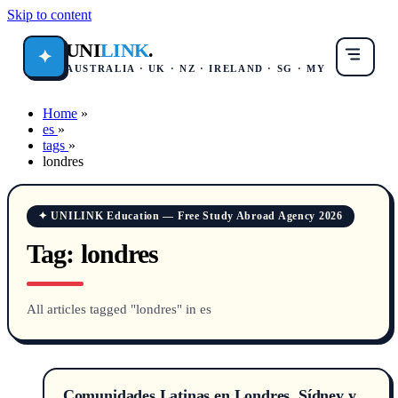
Skip to content
UNI
LINK
.
✦
AUSTRALIA · UK · NZ · IRELAND · SG · MY
Home
»
es
»
tags
»
londres
✦ UNILINK Education — Free Study Abroad Agency 2026
Tag:
londres
All articles tagged "londres" in es
Comunidades Latinas en Londres, Sídney y