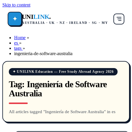
Skip to content
UNI
LINK
.
✦
AUSTRALIA · UK · NZ · IRELAND · SG · MY
Home
»
es
»
tags
»
ingenieria-de-software-australia
✦ UNILINK Education — Free Study Abroad Agency 2026
Tag:
Ingeniería de Software
Australia
All articles tagged "Ingeniería de Software Australia" in es