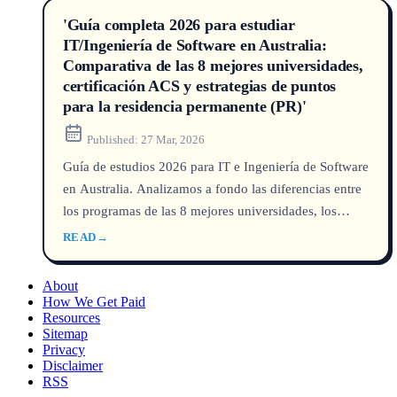
'Guía completa 2026 para estudiar
IT/Ingeniería de Software en Australia:
Comparativa de las 8 mejores universidades,
certificación ACS y estrategias de puntos
para la residencia permanente (PR)'
Published:
27 Mar, 2026
Guía de estudios 2026 para IT e Ingeniería de Software
en Australia. Analizamos a fondo las diferencias entre
los programas de las 8 mejores universidades, los
requisitos clave de la evaluación profesional ACS y la
READ
→
lista de carreras que suman puntos para la PR según
datos del DHA. Sin promoción de agencias, solo datos
About
para que evites riesgos al elegir universidad y al
How We Get Paid
Resources
planificar tu migración.
Sitemap
Privacy
Disclaimer
RSS