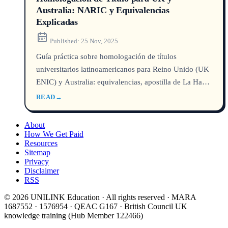
Australia: NARIC y Equivalencias
Explicadas
Published:
25 Nov, 2025
Guía práctica sobre homologación de títulos
universitarios latinoamericanos para Reino Unido (UK
ENIC) y Australia: equivalencias, apostilla de La Haya,
costos y tiempos en 2026.
READ
→
About
How We Get Paid
Resources
Sitemap
Privacy
Disclaimer
RSS
© 2026 UNILINK Education · All rights reserved · MARA
1687552 · 1576954 · QEAC G167 · British Council UK
knowledge training (Hub Member 122466)