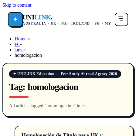
Skip to content
UNI
LINK
.
✦
AUSTRALIA · UK · NZ · IRELAND · SG · MY
Home
»
es
»
tags
»
homologacion
✦ UNILINK Education — Free Study Abroad Agency 2026
Tag:
homologacion
All articles tagged "homologacion" in es
Homologación de Título para UK y