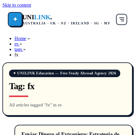
Skip to content
UNI
LINK
.
✦
AUSTRALIA · UK · NZ · IRELAND · SG · MY
Home
»
es
»
tags
»
fx
✦ UNILINK Education — Free Study Abroad Agency 2026
Tag:
fx
All articles tagged "fx" in es
Enviar Dinero al Extranjero: Estrategia de