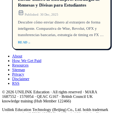
Remesas y Divisas para Estudiantes
Published:
30 Dec, 2025
Descubre cómo enviar dinero al extranjero de forma
inteligente. Comparativa de Wise, Revolut, OFX y
transferencias bancarias, estrategia de timing en FX y
errores comunes que todo estudiante debe evitar.
READ
→
About
How We Get Paid
Resources
Sitemap
Privacy
Disclaimer
RSS
© 2026 UNILINK Education · All rights reserved · MARA
1687552 · 1576954 · QEAC G167 · British Council UK
knowledge training (Hub Member 122466)
Unilink Education Technology (Beijing) Co., Ltd. holds trademark