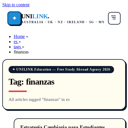
Skip to content
UNI
LINK
.
✦
AUSTRALIA · UK · NZ · IRELAND · SG · MY
Home
»
es
»
tags
»
finanzas
✦ UNILINK Education — Free Study Abroad Agency 2026
Tag:
finanzas
All articles tagged "finanzas" in es
Estrategia Cambiaria para Estudiantes