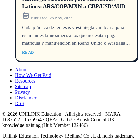
Latinos: ARS/COP/MXN a GBP/USD/AUD
Published:
25 Nov, 2025
Guía práctica de remesas y estrategia cambiaria para
estudiantes latinoamericanos que necesitan pagar
matrícula y manutención en Reino Unido o Australia:
Wise, tipo de cambio y planificación.
READ
→
About
How We Get Paid
Resources
Sitemap
Privacy
Disclaimer
RSS
© 2026 UNILINK Education · All rights reserved · MARA
1687552 · 1576954 · QEAC G167 · British Council UK
knowledge training (Hub Member 122466)
Unilink Education Technology (Beijing) Co., Ltd. holds trademark