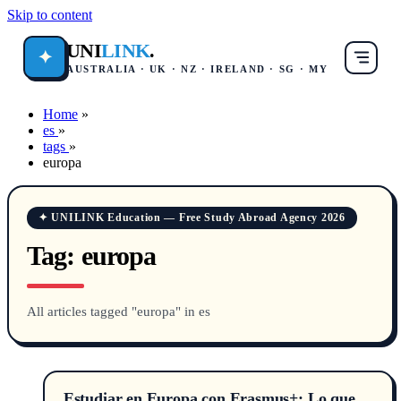
Skip to content
UNI
LINK
.
✦
AUSTRALIA · UK · NZ · IRELAND · SG · MY
Home
»
es
»
tags
»
europa
✦ UNILINK Education — Free Study Abroad Agency 2026
Tag:
europa
All articles tagged "europa" in es
Estudiar en Europa con Erasmus+: Lo que