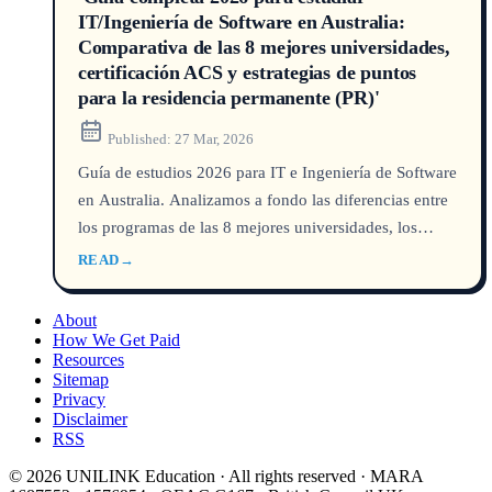
IT/Ingeniería de Software en Australia:
Comparativa de las 8 mejores universidades,
certificación ACS y estrategias de puntos
para la residencia permanente (PR)'
Published:
27 Mar, 2026
Guía de estudios 2026 para IT e Ingeniería de Software
en Australia. Analizamos a fondo las diferencias entre
los programas de las 8 mejores universidades, los
requisitos clave de la evaluación profesional ACS y la
READ
→
lista de carreras que suman puntos para la PR según
datos del DHA. Sin promoción de agencias, solo datos
About
para que evites riesgos al elegir universidad y al
How We Get Paid
Resources
planificar tu migración.
Sitemap
Privacy
Disclaimer
RSS
© 2026 UNILINK Education · All rights reserved · MARA