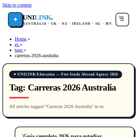
Skip to content
UNI
LINK
.
✦
AUSTRALIA · UK · NZ · IRELAND · SG · MY
Home
»
es
»
tags
»
carreras-2026-australia
✦ UNILINK Education — Free Study Abroad Agency 2026
Tag:
Carreras 2026 Australia
All articles tagged "Carreras 2026 Australia" in es
'Guía completa 2026 para estudiar