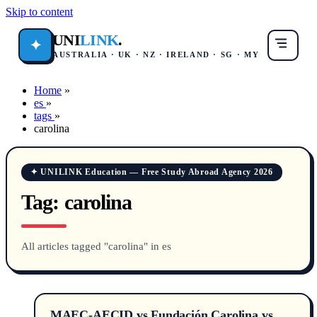
Skip to content
UNI
LINK
.
✦
AUSTRALIA · UK · NZ · IRELAND · SG · MY
Home
»
es
»
tags
»
carolina
✦ UNILINK Education — Free Study Abroad Agency 2026
Tag:
carolina
All articles tagged "carolina" in es
MAEC-AECID vs Fundación Carolina vs