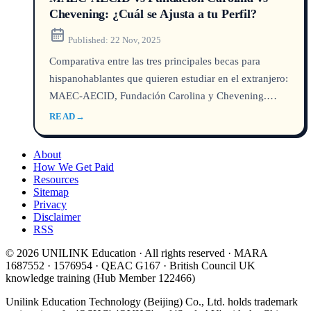
Chevening: ¿Cuál se Ajusta a tu Perfil?
Published:
22 Nov, 2025
Comparativa entre las tres principales becas para
hispanohablantes que quieren estudiar en el extranjero:
MAEC-AECID, Fundación Carolina y Chevening.
Requisitos, cobertura y perfil ideal para cada una.
READ
→
About
How We Get Paid
Resources
Sitemap
Privacy
Disclaimer
RSS
© 2026 UNILINK Education · All rights reserved · MARA
1687552 · 1576954 · QEAC G167 · British Council UK
knowledge training (Hub Member 122466)
Unilink Education Technology (Beijing) Co., Ltd. holds trademark