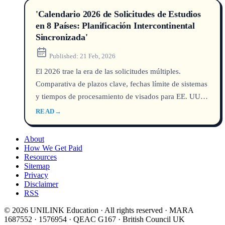
'Calendario 2026 de Solicitudes de Estudios
en 8 Países: Planificación Intercontinental
Sincronizada'
Published:
21 Feb, 2026
El 2026 trae la era de las solicitudes múltiples.
Comparativa de plazos clave, fechas límite de sistemas
y tiempos de procesamiento de visados para EE. UU.,
Reino Unido, Australia, Canadá, Nueva Zelanda,
READ
→
Singapur, Hong Kong y Japón. Basado en fuentes
oficiales DHA, UCAS, USCIS 2026, con casos
About
anónimos de estudiantes y asesoría de UNILINK.
How We Get Paid
Resources
Sitemap
Privacy
Disclaimer
RSS
© 2026 UNILINK Education · All rights reserved · MARA
1687552 · 1576954 · QEAC G167 · British Council UK