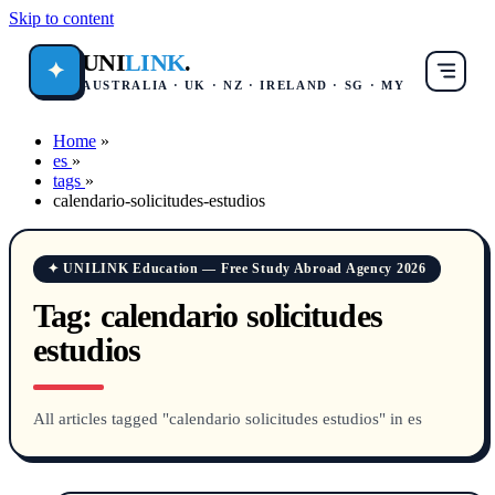
Skip to content
UNI
LINK
.
✦
AUSTRALIA · UK · NZ · IRELAND · SG · MY
Home
»
es
»
tags
»
calendario-solicitudes-estudios
✦ UNILINK Education — Free Study Abroad Agency 2026
Tag:
calendario solicitudes
estudios
All articles tagged "calendario solicitudes estudios" in es