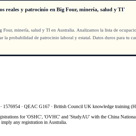
s reales y patrocinio en Big Four, minería, salud y TI'
g Four, minería, salud y TI en Australia. Analizamos la lista de ocupaci
a probabilidad de patrocinio laboral y estatal. Datos duros para tu ca
 · 1576954 · QEAC G167 · British Council UK knowledge training 
gistrations for 'OSHC', 'OVHC' and 'StudyAU' with the China National
mply any registration in Australia.