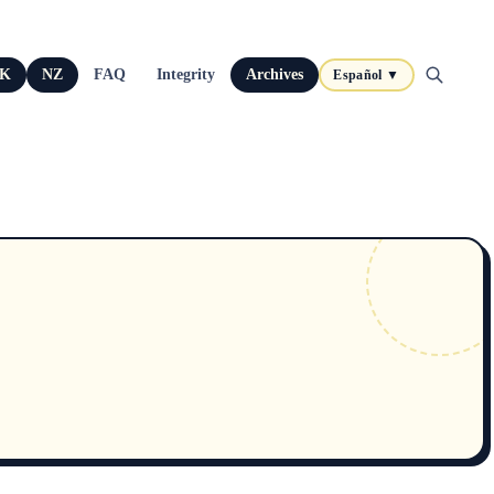
K
NZ
FAQ
Integrity
Archives
Español ▼