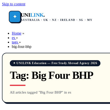
Skip to content
UNI
LINK
.
✦
AUSTRALIA · UK · NZ · IRELAND · SG · MY
Home
»
es
»
tags
»
big-four-bhp
✦ UNILINK Education — Free Study Abroad Agency 2026
Tag:
Big Four BHP
All articles tagged "Big Four BHP" in es