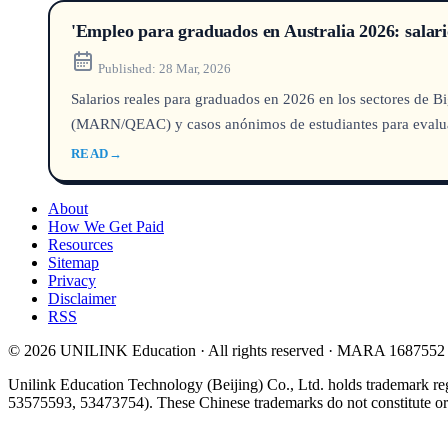
'Empleo para graduados en Australia 2026: salario
Published:
28 Mar, 2026
Salarios reales para graduados en 2026 en los sectores de Bi
(MARN/QEAC) y casos anónimos de estudiantes para evaluar l
READ
→
About
How We Get Paid
Resources
Sitemap
Privacy
Disclaimer
RSS
© 2026 UNILINK Education · All rights reserved · MARA 1687552
Unilink Education Technology (Beijing) Co., Ltd. holds trademark re
53575593, 53473754). These Chinese trademarks do not constitute or i