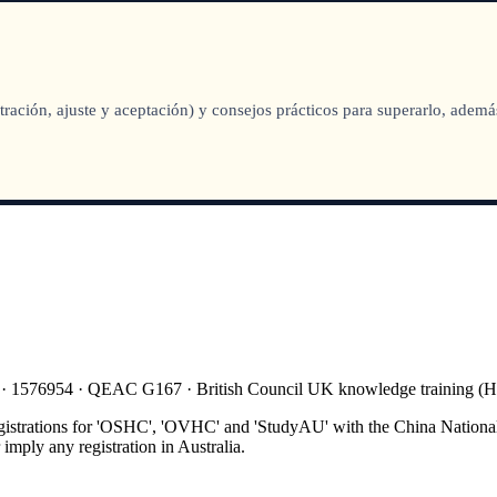
stración, ajuste y aceptación) y consejos prácticos para superarlo, adem
 · 1576954 · QEAC G167 · British Council UK knowledge training 
gistrations for 'OSHC', 'OVHC' and 'StudyAU' with the China National
mply any registration in Australia.