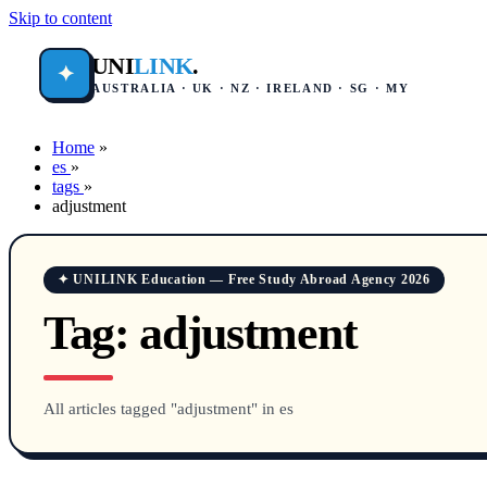
Skip to content
UNI
LINK
.
✦
AUSTRALIA · UK · NZ · IRELAND · SG · MY
Home
»
es
»
tags
»
adjustment
✦ UNILINK Education — Free Study Abroad Agency 2026
Tag:
adjustment
All articles tagged "adjustment" in es