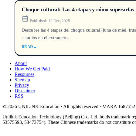
Choque cultural: Las 4 etapas y cómo superarlas
Published:
19 Dec, 2025
Descubre las 4 etapas del choque cultural (luna de miel, fru
estudios en el extranjero.
READ
→
About
How We Get Paid
Resources
Sitemap
Privacy
Disclaimer
RSS
© 2026 UNILINK Education · All rights reserved · MARA 1687552
Unilink Education Technology (Beijing) Co., Ltd. holds trademark re
53575593, 53473754). These Chinese trademarks do not constitute or i