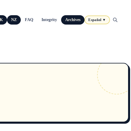
K
NZ
FAQ
Integrity
Archives
Español ▼