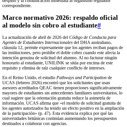
despido y la comunicación inmediata al organismo regulador
correspondiente.
Marco normativo 2026
: respaldo oficial
al modelo sin cobro al estudiante
#
La actualización de abril de 2026 del
Código de Conducta para
Agentes de Estudiantes Internacionales
del DHA australiano,
cláusula 12, permite expresamente que los agentes reciban pagos de
las instituciones, pero prohíbe el doble cobro cuando este afecta la
intención genuina de solicitud del alumno. Al no facturar ningún
honorario al estudiante, UNILINK se sitúa por encima de este
requisito y elimina de raíz cualquier conflicto de intereses.
En el Reino Unido, el estudio
Pathways and Participation
de
UCAS (febrero 2026) encontró que los solicitantes que usan
asesores acreditados QEAC tienen proporciones significativamente
mayores de estudiantes sin antecedentes familiares universitarios, lo
cual sugiere que la orientación gratuita reduce la asimetría de
información. UCAS afirma que «el modelo de solicitud gratuita de
los agentes autorizados ha tenido un efecto positivo en la ampliación
de la participación» (p. 47). Esta evidencia explica por qué las
universidades británicas continúan aumentando los presupuestos
destinados a colaborar con agencias.