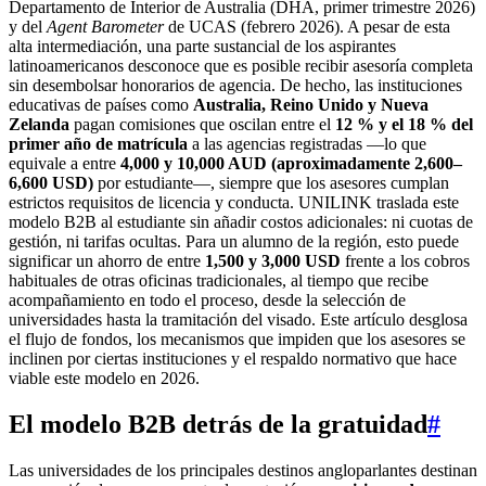
Departamento de Interior de Australia (DHA, primer trimestre 2026)
y del
Agent Barometer
de UCAS (febrero 2026). A pesar de esta
alta intermediación, una parte sustancial de los aspirantes
latinoamericanos desconoce que es posible recibir asesoría completa
sin desembolsar honorarios de agencia. De hecho, las instituciones
educativas de países como
Australia, Reino Unido y Nueva
Zelanda
pagan comisiones que oscilan entre el
12 % y el 18 % del
primer año de matrícula
a las agencias registradas —lo que
equivale a entre
4,000 y 10,000 AUD (aproximadamente 2,600–
6,600 USD)
por estudiante—, siempre que los asesores cumplan
estrictos requisitos de licencia y conducta. UNILINK traslada este
modelo B2B al estudiante sin añadir costos adicionales: ni cuotas de
gestión, ni tarifas ocultas. Para un alumno de la región, esto puede
significar un ahorro de entre
1,500 y 3,000 USD
frente a los cobros
habituales de otras oficinas tradicionales, al tiempo que recibe
acompañamiento en todo el proceso, desde la selección de
universidades hasta la tramitación del visado. Este artículo desglosa
el flujo de fondos, los mecanismos que impiden que los asesores se
inclinen por ciertas instituciones y el respaldo normativo que hace
viable este modelo en 2026.
El
modelo B2B
detrás de la gratuidad
#
Las universidades de los principales destinos angloparlantes destinan