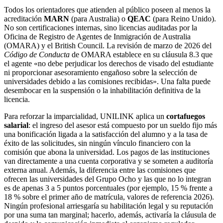
Todos los orientadores que atienden al público poseen al menos la
acreditación
MARN
(para Australia) o
QEAC
(para Reino Unido).
No son certificaciones internas, sino licencias auditadas por la
Oficina de Registro de Agentes de Inmigración de Australia
(OMARA) y el British Council. La revisión de marzo de 2026 del
Código de Conducta
de OMARA establece en su cláusula 8.3 que
el agente «no debe perjudicar los derechos de visado del estudiante
ni proporcionar asesoramiento engañoso sobre la selección de
universidades debido a las comisiones recibidas». Una falta puede
desembocar en la suspensión o la inhabilitación definitiva de la
licencia.
Para reforzar la imparcialidad, UNILINK aplica un
cortafuegos
salarial
: el ingreso del asesor está compuesto por un sueldo fijo más
una bonificación ligada a la satisfacción del alumno y a la tasa de
éxito de las solicitudes, sin ningún vínculo financiero con la
comisión que abona la universidad. Los pagos de las instituciones
van directamente a una cuenta corporativa y se someten a auditoría
externa anual. Además, la diferencia entre las comisiones que
ofrecen las universidades del Grupo Ocho y las que no lo integran
es de apenas 3 a 5 puntos porcentuales (por ejemplo, 15 % frente a
18 % sobre el primer año de matrícula, valores de referencia 2026).
Ningún profesional arriesgaría su habilitación legal y su reputación
por una suma tan marginal; hacerlo, además, activaría la cláusula de