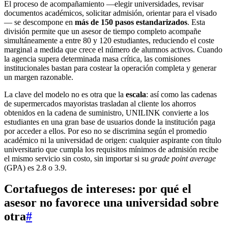
El proceso de acompañamiento —elegir universidades, revisar
documentos académicos, solicitar admisión, orientar para el visado
— se descompone en
más de 150 pasos estandarizados
. Esta
división permite que un asesor de tiempo completo acompañe
simultáneamente a entre 80 y 120 estudiantes, reduciendo el coste
marginal a medida que crece el número de alumnos activos. Cuando
la agencia supera determinada masa crítica, las comisiones
institucionales bastan para costear la operación completa y generar
un margen razonable.
La clave del modelo no es otra que la
escala
: así como las cadenas
de supermercados mayoristas trasladan al cliente los ahorros
obtenidos en la cadena de suministro, UNILINK convierte a los
estudiantes en una gran base de usuarios donde la institución paga
por acceder a ellos. Por eso no se discrimina según el promedio
académico ni la universidad de origen: cualquier aspirante con título
universitario que cumpla los requisitos mínimos de admisión recibe
el mismo servicio sin costo, sin importar si su
grade point average
(GPA) es 2.8 o 3.9.
Cortafuegos de intereses
: por qué el
asesor no favorece una universidad sobre
otra
#