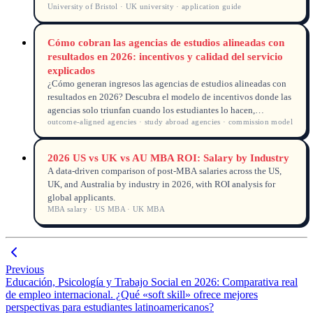
University of Bristol · UK university · application guide
applications.
Cómo cobran las agencias de estudios alineadas con
resultados en 2026: incentivos y calidad del servicio
explicados
¿Cómo generan ingresos las agencias de estudios alineadas con
resultados en 2026? Descubra el modelo de incentivos donde las
agencias solo triunfan cuando los estudiantes lo hacen,
outcome-aligned agencies · study abroad agencies · commission model
impulsando una mayor calidad de servicio y transparencia.
2026 US vs UK vs AU MBA ROI: Salary by Industry
A data-driven comparison of post-MBA salaries across the US,
UK, and Australia by industry in 2026, with ROI analysis for
global applicants.
MBA salary · US MBA · UK MBA
Previous
Educación, Psicología y Trabajo Social en 2026: Comparativa real
de empleo internacional. ¿Qué «soft skill» ofrece mejores
perspectivas para estudiantes latinoamericanos?