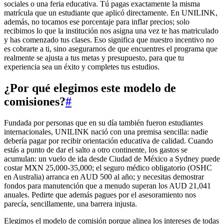
sociales o una feria educativa. Tú pagas exactamente la misma
matrícula que un estudiante que aplicó directamente. En UNILINK,
además, no tocamos ese porcentaje para inflar precios; solo
recibimos lo que la institución nos asigna una vez te has matriculado
y has comenzado tus clases. Eso significa que nuestro incentivo no
es cobrarte a ti, sino asegurarnos de que encuentres el programa que
realmente se ajusta a tus metas y presupuesto, para que tu
experiencia sea un éxito y completes tus estudios.
¿Por qué elegimos este modelo de
comisiones?
#
Fundada por personas que en su día también fueron estudiantes
internacionales, UNILINK nació con una premisa sencilla: nadie
debería pagar por recibir orientación educativa de calidad. Cuando
estás a punto de dar el salto a otro continente, los gastos se
acumulan: un vuelo de ida desde Ciudad de México a Sydney puede
costar MXN 25,000-35,000; el seguro médico obligatorio (OSHC
en Australia) arranca en AUD 500 al año; y necesitas demostrar
fondos para manutención que a menudo superan los AUD 21,041
anuales. Pedirte que además pagues por el asesoramiento nos
parecía, sencillamente, una barrera injusta.
Elegimos el modelo de comisión porque alinea los intereses de todas