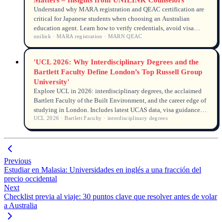
Understand why MARA registration and QEAC certification are
critical for Japanese students when choosing an Australian
education agent. Learn how to verify credentials, avoid visa
unilink · MARA registration · MARN QEAC
rejections, and get reliable study counseling in 2026.
'UCL 2026: Why Interdisciplinary Degrees and the
Bartlett Faculty Define London’s Top Russell Group
University'
Explore UCL in 2026: interdisciplinary degrees, the acclaimed
Bartlett Faculty of the Built Environment, and the career edge of
studying in London. Includes latest UCAS data, visa guidance
UCL 2026 · Bartlett Faculty · interdisciplinary degrees
from DHA/Home Office/USCIS, and an anonymised student case
with insights from a UNILINK licensed counsellor
(MARN/QEAC).
Previous
Estudiar en Malasia: Universidades en inglés a una fracción del
precio occidental
Next
Checklist previa al viaje: 30 puntos clave que resolver antes de volar
a Australia