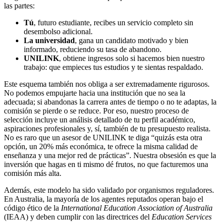
las partes:
Tú
, futuro estudiante, recibes un servicio completo sin
desembolso adicional.
La universidad
, gana un candidato motivado y bien
informado, reduciendo su tasa de abandono.
UNILINK
, obtiene ingresos solo si hacemos bien nuestro
trabajo: que empieces tus estudios y te sientas respaldado.
Este esquema también nos obliga a ser extremadamente rigurosos.
No podemos empujarte hacia una institución que no sea la
adecuada; si abandonas la carrera antes de tiempo o no te adaptas, la
comisión se pierde o se reduce. Por eso, nuestro proceso de
selección incluye un análisis detallado de tu perfil académico,
aspiraciones profesionales y, sí, también de tu presupuesto realista.
No es raro que un asesor de UNILINK te diga “quizás esta otra
opción, un 20% más económica, te ofrece la misma calidad de
enseñanza y una mejor red de prácticas”. Nuestra obsesión es que la
inversión que hagas en ti mismo dé frutos, no que facturemos una
comisión más alta.
Además, este modelo ha sido validado por organismos reguladores.
En Australia, la mayoría de los agentes reputados operan bajo el
código ético de la
International Education Association of Australia
(IEAA) y deben cumplir con las directrices del
Education Services