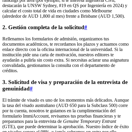
rankings por área (por ejemplo, si te interesa Ingeniería Civil,
destacarán la UNSW Sydney, #19 en QS por Ingeniería en 2024) y
calcular el costo total de vida en ciudades como Melbourne
(alrededor de AUD 1,800 al mes) frente a Brisbane (AUD 1,500).
2. Gestión completa de la solicitud
#
Rellenamos los formularios de admisión, organizamos tus
documentos académicos, te recordamos los plazos y actuamos como
enlace directo con la oficina internacional de la universidad. Si la
institución pide una carta de motivación, nuestros editores te
ayudarán a pulirla sin costo extra. Si necesitas aclarar una asignatura
convalidada, gestionamos la consulta con el departamento de
créditos.
3. Solicitud de visa y preparación de la entrevista de
genuinidad
#
El trámite de visado es uno de los momentos más delicados. Aunque
la tasa del visado australiano (AUD 650 para la Subclass 500) corre
por tu cuenta, nosotros te guiamos en la cumplimentación del
formulario ImmiAccount, revisamos tus pruebas financieras y te
preparamos para la entrevista de
Genuine Temporary Entrant
(GTE), que puede determinar la aprobación. Nuestro índice de éxito
en visados supera el 98%, y jamás cobramos un extra por ello.