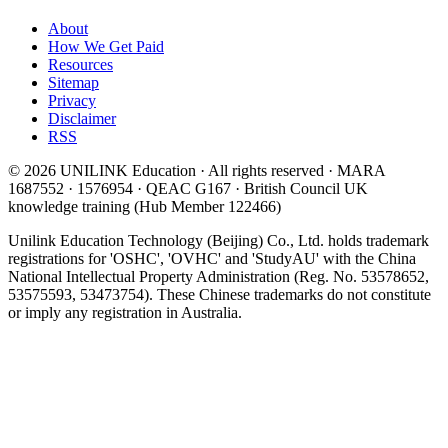
About
How We Get Paid
Resources
Sitemap
Privacy
Disclaimer
RSS
© 2026 UNILINK Education · All rights reserved · MARA
1687552 · 1576954 · QEAC G167 · British Council UK
knowledge training (Hub Member 122466)
Unilink Education Technology (Beijing) Co., Ltd. holds trademark
registrations for 'OSHC', 'OVHC' and 'StudyAU' with the China
National Intellectual Property Administration (Reg. No. 53578652,
53575593, 53473754). These Chinese trademarks do not constitute
or imply any registration in Australia.