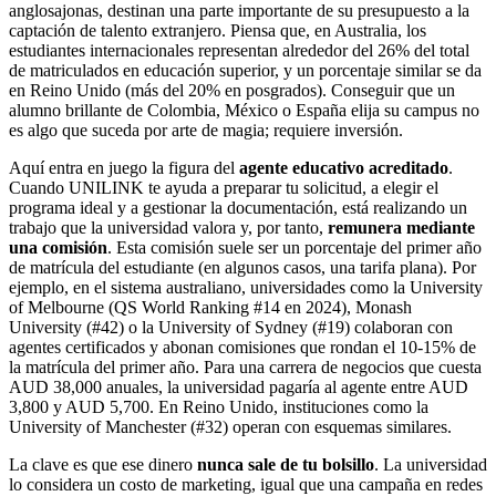
anglosajonas, destinan una parte importante de su presupuesto a la
captación de talento extranjero. Piensa que, en Australia, los
estudiantes internacionales representan alrededor del 26% del total
de matriculados en educación superior, y un porcentaje similar se da
en Reino Unido (más del 20% en posgrados). Conseguir que un
alumno brillante de Colombia, México o España elija su campus no
es algo que suceda por arte de magia; requiere inversión.
Aquí entra en juego la figura del
agente educativo acreditado
.
Cuando UNILINK te ayuda a preparar tu solicitud, a elegir el
programa ideal y a gestionar la documentación, está realizando un
trabajo que la universidad valora y, por tanto,
remunera mediante
una comisión
. Esta comisión suele ser un porcentaje del primer año
de matrícula del estudiante (en algunos casos, una tarifa plana). Por
ejemplo, en el sistema australiano, universidades como la University
of Melbourne (QS World Ranking #14 en 2024), Monash
University (#42) o la University of Sydney (#19) colaboran con
agentes certificados y abonan comisiones que rondan el 10-15% de
la matrícula del primer año. Para una carrera de negocios que cuesta
AUD 38,000 anuales, la universidad pagaría al agente entre AUD
3,800 y AUD 5,700. En Reino Unido, instituciones como la
University of Manchester (#32) operan con esquemas similares.
La clave es que ese dinero
nunca sale de tu bolsillo
. La universidad
lo considera un costo de marketing, igual que una campaña en redes