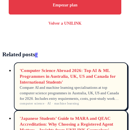
Empezar plan
Volver a UNILINK
Related posts
#
'Computer Science Abroad 2026: Top AI & ML
Programmes in Australia, UK, US and Canada for
International Students'
Compare AI and machine learning specialisations at top
computer science programmes in Australia, UK, US and Canada
for 2026. Includes entry requirements, costs, post-study work
computer science · AI · machine learning
rights and anonymised student cases from UNILINK's licensed
counsellors (MARN, QEAC). Source data from DHA, UCAS,
USCIS and university admissions.
'Japanese Students’ Guide to MARA and QEAC
Accreditation: Why Choosing a Registered Agent
Matters – Insights from UNILINK Counselors'