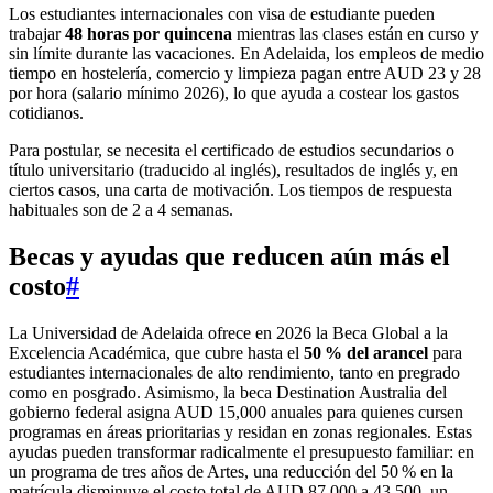
Los estudiantes internacionales con visa de estudiante pueden
trabajar
48 horas por quincena
mientras las clases están en curso y
sin límite durante las vacaciones. En Adelaida, los empleos de medio
tiempo en hostelería, comercio y limpieza pagan entre AUD 23 y 28
por hora (salario mínimo 2026), lo que ayuda a costear los gastos
cotidianos.
Para postular, se necesita el certificado de estudios secundarios o
título universitario (traducido al inglés), resultados de inglés y, en
ciertos casos, una carta de motivación. Los tiempos de respuesta
habituales son de 2 a 4 semanas.
Becas y ayudas
que reducen aún más el
costo
#
La Universidad de Adelaida ofrece en 2026 la Beca Global a la
Excelencia Académica, que cubre hasta el
50 % del arancel
para
estudiantes internacionales de alto rendimiento, tanto en pregrado
como en posgrado. Asimismo, la beca Destination Australia del
gobierno federal asigna AUD 15,000 anuales para quienes cursen
programas en áreas prioritarias y residan en zonas regionales. Estas
ayudas pueden transformar radicalmente el presupuesto familiar: en
un programa de tres años de Artes, una reducción del 50 % en la
matrícula disminuye el costo total de AUD 87,000 a 43,500, un