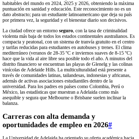
habitables del mundo en 2024, 2025 y 2026, obteniendo la máxima
puntuación en sanidad y educación. Este reconocimiento no es un
dato abstracto; para un estudiante latinoamericano que deja su país
por primera vez, la seguridad y el bienestar diario son decisivos.
La ciudad ofrece un entorno
seguro
, con la tasa de criminalidad
violenta más baja de todos los estados continentales australianos. Es
compacta y peatonal, con un sistema de tranvía gratuito en el centro
y tarifas reducidas para estudiantes en autobuses y trenes. El clima
mediterráneo (veranos de 28‑35 °C e inviernos suaves de 8‑15 °C)
hace que la vida al aire libre sea posible todo el año. A minutos del
distrito financiero se encuentran las playas de Glenelg y las colinas
vinícolas de Adelaide Hills. La multiculturalidad está presente a
través de comunidades latinas, tailandesas, indonesias y africanas,
además de activas asociaciones estudiantiles dentro de la
universidad. Para los padres en países como Colombia, Perú o
México, las estadísticas que muestran a Adelaida como más
asequible y segura que Melbourne o Brisbane suelen inclinar la
balanza.
Carreras con
alta demanda
y
oportunidades de empleo en 2026
#
La Universidad de Adelaida ha orientado su oferta académica hacia