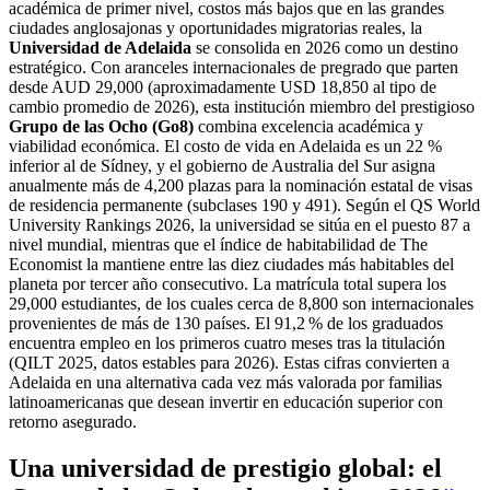
académica de primer nivel, costos más bajos que en las grandes
ciudades anglosajonas y oportunidades migratorias reales, la
Universidad de Adelaida
se consolida en 2026 como un destino
estratégico. Con aranceles internacionales de pregrado que parten
desde AUD 29,000 (aproximadamente USD 18,850 al tipo de
cambio promedio de 2026), esta institución miembro del prestigioso
Grupo de las Ocho (Go8)
combina excelencia académica y
viabilidad económica. El costo de vida en Adelaida es un 22 %
inferior al de Sídney, y el gobierno de Australia del Sur asigna
anualmente más de 4,200 plazas para la nominación estatal de visas
de residencia permanente (subclases 190 y 491). Según el QS World
University Rankings 2026, la universidad se sitúa en el puesto 87 a
nivel mundial, mientras que el índice de habitabilidad de The
Economist la mantiene entre las diez ciudades más habitables del
planeta por tercer año consecutivo. La matrícula total supera los
29,000 estudiantes, de los cuales cerca de 8,800 son internacionales
provenientes de más de 130 países. El 91,2 % de los graduados
encuentra empleo en los primeros cuatro meses tras la titulación
(QILT 2025, datos estables para 2026). Estas cifras convierten a
Adelaida en una alternativa cada vez más valorada por familias
latinoamericanas que desean invertir en educación superior con
retorno asegurado.
Una universidad de prestigio global: el