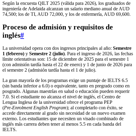
Según la encuesta QILT 2025 (válida para 2026), los graduados de
ingeniería de Adelaida alcanzan un salario mediano anual de AUD
74,500; los de TI, AUD 72,000, y los de enfermería, AUD 69,600.
Proceso de admisión
y requisitos de
inglés
#
La universidad opera con dos ingresos principales al año:
Semestre
1 (febrero)
y
Semestre 2 (julio)
. Para el ingreso de 2026, las fechas
límite orientativas son: 15 de diciembre de 2025 para el semestre 1
(con admisión tardía hasta el 22 de enero) y 1 de junio de 2026 para
el semestre 2 (admisión tardía hasta el 1 de julio).
La gran mayoría de los programas exige un puntaje de IELTS 6.5
(sin banda inferior a 6.0) o equivalente, tanto en pregrado como en
posgrado. Algunas maestrías en salud o educación pueden requerir
7.0. Si el estudiante no alcanza el nivel de inglés, el Centro de
Lengua Inglesa de la universidad ofrece el programa PEP
(
Pre‑Enrolment English Program
); al completarlo con éxito, se
accede directamente al grado sin necesidad de un nuevo examen
externo. Los estudiantes que necesiten un visado combinado de
inglés más carrera deben tener al menos 5.5 en cada banda del
IELTS.