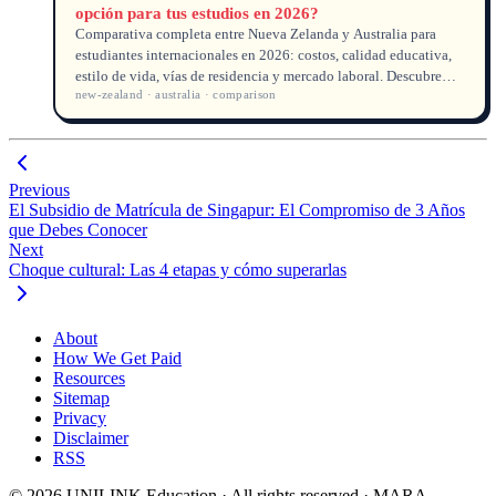
opción para tus estudios en 2026?
Comparativa completa entre Nueva Zelanda y Australia para
estudiantes internacionales en 2026: costos, calidad educativa,
estilo de vida, vías de residencia y mercado laboral. Descubre
new-zealand · australia · comparison
cuál destino encaja con tu futuro.
Previous
El Subsidio de Matrícula de Singapur: El Compromiso de 3 Años
que Debes Conocer
Next
Choque cultural: Las 4 etapas y cómo superarlas
About
How We Get Paid
Resources
Sitemap
Privacy
Disclaimer
RSS
© 2026 UNILINK Education · All rights reserved · MARA