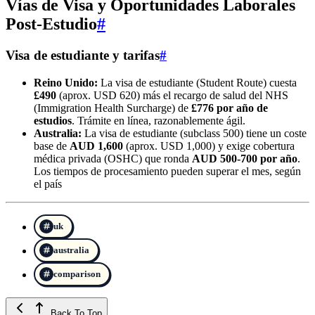
Vías de Visa y Oportunidades Laborales
Post-Estudio
#
Visa de estudiante y tarifas
#
Reino Unido:
La visa de estudiante (Student Route) cuesta
£490
(aprox. USD 620) más el recargo de salud del NHS
(Immigration Health Surcharge) de
£776 por año de
estudios
. Trámite en línea, razonablemente ágil.
Australia:
La visa de estudiante (subclass 500) tiene un coste
base de
AUD 1,600
(aprox. USD 1,000) y exige cobertura
médica privada (OSHC) que ronda
AUD 500-700 por año
.
Los tiempos de procesamiento pueden superar el mes, según
el país
uk
australia
comparison
Back To Top