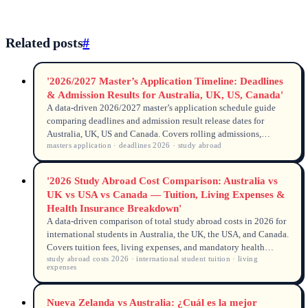
Related posts
#
'2026/2027 Master’s Application Timeline: Deadlines
& Admission Results for Australia, UK, US, Canada'
A data-driven 2026/2027 master’s application schedule guide
comparing deadlines and admission result release dates for
Australia, UK, US and Canada. Covers rolling admissions,
masters application · deadlines 2026 · study abroad
priority rounds, key dates and planning tips for international
students.
'2026 Study Abroad Cost Comparison: Australia vs
UK vs USA vs Canada — Tuition, Living Expenses &
Health Insurance Breakdown'
A data-driven comparison of total study abroad costs in 2026 for
international students in Australia, the UK, the USA, and Canada.
Covers tuition fees, living expenses, and mandatory health
study abroad costs 2026 · international student tuition · living
insurance, with official data from government and university
expenses
sources.
Nueva Zelanda vs Australia: ¿Cuál es la mejor