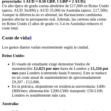
proyectado: 1 AUD ≈ 0.50 GBP, 1 GBP ≈ 2 AUD):
Un año típico de grado cuesta alrededor de £17,000 en Reino Unido
(aprox. AUD 34,000) y AUD 35,000 en Australia (aprox. £17,500).
Aunque la diferencia no es abismal, las fluctuaciones cambiarias
pueden afectar tu presupuesto real. Además, las carreras más cortas
en Reino Unido (3 años de grado vs 3-4 en Australia) reducen el
coste total.
Coste de vida
#
Los gastos diarios varían enormemente según la ciudad.
Reino Unido:
El visado de estudiante exige demostrar fondos de
manutención:
£1,023 por mes
fuera de Londres y
£1,334 por
mes
para Londres (cubriendo hasta 9 meses). Esto se traduce
en un coste anual de mantenimiento de aproximadamente
£9,207 - £12,006.
En la práctica, alojamiento en residencia universitaria: £400-
£800/mes; alimentación: £200-£300; transporte: £50-£100.
Londres es notablemente más cara.
Australia: