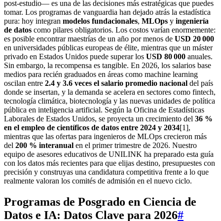
post‑estudio— es una de las decisiones más estratégicas que puedes
tomar. Los programas de vanguardia han dejado atrás la estadística
pura: hoy integran
modelos fundacionales
,
MLOps
y
ingeniería
de datos
como pilares obligatorios. Los costos varían enormemente:
es posible encontrar maestrías de un año por menos de
USD 20 000
en universidades públicas europeas de élite, mientras que un máster
privado en Estados Unidos puede superar los
USD 80 000
anuales.
Sin embargo, la recompensa es tangible. En 2026, los salarios base
medios para recién graduados en áreas como machine learning
oscilan entre
2.4 y 3.6 veces el salario promedio nacional
del país
donde se insertan, y la demanda se acelera en sectores como fintech,
tecnología climática, biotecnología y las nuevas unidades de política
pública en inteligencia artificial. Según la Oficina de Estadísticas
Laborales de Estados Unidos, se proyecta un crecimiento del
36 %
en el empleo de científicos de datos entre 2024 y 2034
[1],
mientras que las ofertas para ingenieros de MLOps crecieron más
del
200 % interanual
en el primer trimestre de 2026. Nuestro
equipo de asesores educativos de UNILINK ha preparado esta guía
con los datos más recientes para que elijas destino, presupuestes con
precisión y construyas una candidatura competitiva frente a lo que
realmente valoran los comités de admisión en el nuevo ciclo.
Programas de Posgrado en Ciencia de
Datos e IA: Datos Clave para 2026
#