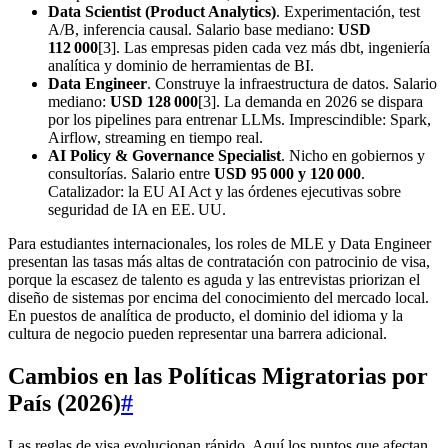
Data Scientist (Product Analytics)
. Experimentación, test
A/B, inferencia causal. Salario base mediano:
USD
112 000
[3]. Las empresas piden cada vez más dbt, ingeniería
analítica y dominio de herramientas de BI.
Data Engineer
. Construye la infraestructura de datos. Salario
mediano:
USD 128 000
[3]. La demanda en 2026 se dispara
por los pipelines para entrenar LLMs. Imprescindible: Spark,
Airflow, streaming en tiempo real.
AI Policy & Governance Specialist
. Nicho en gobiernos y
consultorías. Salario entre
USD 95 000 y 120 000
.
Catalizador: la EU AI Act y las órdenes ejecutivas sobre
seguridad de IA en EE. UU.
Para estudiantes internacionales, los roles de MLE y Data Engineer
presentan las tasas más altas de contratación con patrocinio de visa,
porque la escasez de talento es aguda y las entrevistas priorizan el
diseño de sistemas por encima del conocimiento del mercado local.
En puestos de analítica de producto, el dominio del idioma y la
cultura de negocio pueden representar una barrera adicional.
Cambios en las Políticas Migratorias por
País (2026)
#
Las reglas de visa evolucionan rápido. Aquí los puntos que afectan