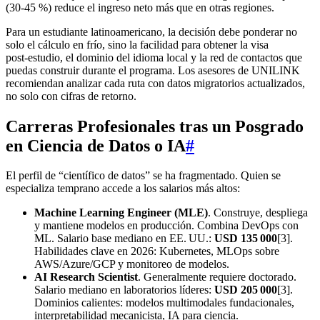
(30‑45 %) reduce el ingreso neto más que en otras regiones.
Para un estudiante latinoamericano, la decisión debe ponderar no
solo el cálculo en frío, sino la facilidad para obtener la visa
post‑estudio, el dominio del idioma local y la red de contactos que
puedas construir durante el programa. Los asesores de UNILINK
recomiendan analizar cada ruta con datos migratorios actualizados,
no solo con cifras de retorno.
Carreras Profesionales tras un Posgrado
en Ciencia de Datos o IA
#
El perfil de “científico de datos” se ha fragmentado. Quien se
especializa temprano accede a los salarios más altos:
Machine Learning Engineer (MLE)
. Construye, despliega
y mantiene modelos en producción. Combina DevOps con
ML. Salario base mediano en EE. UU.:
USD 135 000
[3].
Habilidades clave en 2026: Kubernetes, MLOps sobre
AWS/Azure/GCP y monitoreo de modelos.
AI Research Scientist
. Generalmente requiere doctorado.
Salario mediano en laboratorios líderes:
USD 205 000
[3].
Dominios calientes: modelos multimodales fundacionales,
interpretabilidad mecanicista, IA para ciencia.