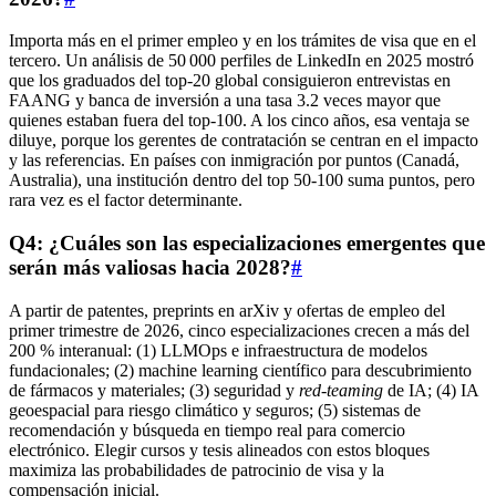
Importa más en el primer empleo y en los trámites de visa que en el
tercero. Un análisis de 50 000 perfiles de LinkedIn en 2025 mostró
que los graduados del top‑20 global consiguieron entrevistas en
FAANG y banca de inversión a una tasa 3.2 veces mayor que
quienes estaban fuera del top‑100. A los cinco años, esa ventaja se
diluye, porque los gerentes de contratación se centran en el impacto
y las referencias. En países con inmigración por puntos (Canadá,
Australia), una institución dentro del top 50‑100 suma puntos, pero
rara vez es el factor determinante.
Q4: ¿Cuáles son las especializaciones emergentes que
serán más valiosas hacia 2028?
#
A partir de patentes, preprints en arXiv y ofertas de empleo del
primer trimestre de 2026, cinco especializaciones crecen a más del
200 % interanual: (1) LLMOps e infraestructura de modelos
fundacionales; (2) machine learning científico para descubrimiento
de fármacos y materiales; (3) seguridad y
red‑teaming
de IA; (4) IA
geoespacial para riesgo climático y seguros; (5) sistemas de
recomendación y búsqueda en tiempo real para comercio
electrónico. Elegir cursos y tesis alineados con estos bloques
maximiza las probabilidades de patrocinio de visa y la
compensación inicial.