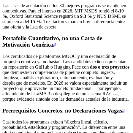
Las tasas de aceptación en los 30 mejores programas se mantienen
competitivas. Para el ingreso en 2026, MIT MSDS rondó el
8‑10
%
, Oxford Statistical Science registró un
9.3 %
y NUS DSML se
situó cerca del
15 %
. Tres factores marcan hoy la diferencia entre
una oferta y la lista de espera.
Portafolio Cuantitativo, no una Carta de
Motivación Genérica
#
Los certificados de plataformas MOOC y una declaración de
propósito emotiva ya no bastan. Los candidatos exitosos presentan
un repositorio en GitHub o Hugging Face con
dos o tres proyectos
que demuestren competencias de pipeline completo: ingesta,
limpieza, análisis exploratorio, entrenamiento, evaluación y
despliegue de modelos. En 2026 se valora especialmente incluir un
proyecto que aproveche un modelo fundacional —por ejemplo,
afinamiento de LLaMA 3 o despliegue de un sistema RAG—,
porque evidencia sintonía con las demandas actuales de la industria.
Prerrequisitos Concretos, no Declaraciones Vagas
#
Casi todos los programas exigen “álgebra lineal, cálculo,
probabilidad, estadística y programación”. La diferencia entre una
oferta condicional y un rechazo suele estar en la evidencia de cursos