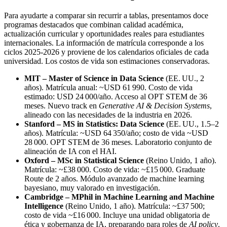
Para ayudarte a comparar sin recurrir a tablas, presentamos doce
programas destacados que combinan calidad académica,
actualización curricular y oportunidades reales para estudiantes
internacionales. La información de matrícula corresponde a los
ciclos 2025‑2026 y proviene de los calendarios oficiales de cada
universidad. Los costos de vida son estimaciones conservadoras.
MIT – Master of Science in Data Science
(EE. UU., 2
años). Matrícula anual: ~USD 61 990. Costo de vida
estimado: USD 24 000/año. Acceso al OPT STEM de 36
meses. Nuevo track en
Generative AI & Decision Systems
,
alineado con las necesidades de la industria en 2026.
Stanford – MS in Statistics: Data Science
(EE. UU., 1.5–2
años). Matrícula: ~USD 64 350/año; costo de vida ~USD
28 000. OPT STEM de 36 meses. Laboratorio conjunto de
alineación de IA con el HAI.
Oxford – MSc in Statistical Science
(Reino Unido, 1 año).
Matrícula: ~£38 000. Costo de vida: ~£15 000. Graduate
Route de 2 años. Módulo avanzado de machine learning
bayesiano, muy valorado en investigación.
Cambridge – MPhil in Machine Learning and Machine
Intelligence
(Reino Unido, 1 año). Matrícula: ~£37 500;
costo de vida ~£16 000. Incluye una unidad obligatoria de
ética y gobernanza de IA, preparando para roles de
AI policy
.