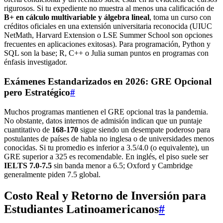
rigurosos. Si tu expediente no muestra al menos una calificación de
B+ en cálculo multivariable y álgebra lineal
, toma un curso con
créditos oficiales en una extensión universitaria reconocida (UIUC
NetMath, Harvard Extension o LSE Summer School son opciones
frecuentes en aplicaciones exitosas). Para programación, Python y
SQL son la base; R, C++ o Julia suman puntos en programas con
énfasis investigador.
Exámenes Estandarizados en 2026: GRE Opcional
pero Estratégico
#
Muchos programas mantienen el GRE opcional tras la pandemia.
No obstante, datos internos de admisión indican que un puntaje
cuantitativo de
168‑170
sigue siendo un desempate poderoso para
postulantes de países de habla no inglesa o de universidades menos
conocidas. Si tu promedio es inferior a 3.5/4.0 (o equivalente), un
GRE superior a 325 es recomendable. En inglés, el piso suele ser
IELTS 7.0‑7.5
sin banda menor a 6.5; Oxford y Cambridge
generalmente piden 7.5 global.
Costo Real y Retorno de Inversión para
Estudiantes Latinoamericanos
#