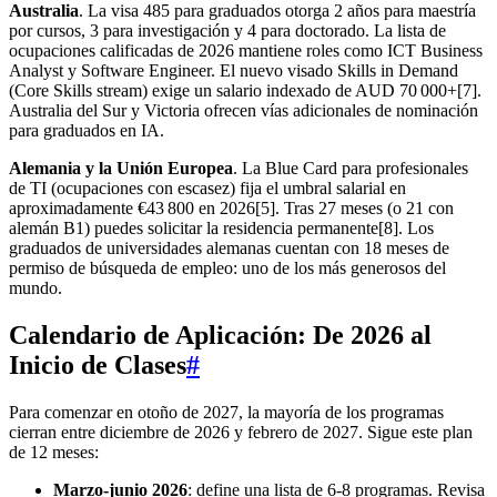
Australia
. La visa 485 para graduados otorga 2 años para maestría
por cursos, 3 para investigación y 4 para doctorado. La lista de
ocupaciones calificadas de 2026 mantiene roles como ICT Business
Analyst y Software Engineer. El nuevo visado Skills in Demand
(Core Skills stream) exige un salario indexado de AUD 70 000+[7].
Australia del Sur y Victoria ofrecen vías adicionales de nominación
para graduados en IA.
Alemania y la Unión Europea
. La Blue Card para profesionales
de TI (ocupaciones con escasez) fija el umbral salarial en
aproximadamente €43 800 en 2026[5]. Tras 27 meses (o 21 con
alemán B1) puedes solicitar la residencia permanente[8]. Los
graduados de universidades alemanas cuentan con 18 meses de
permiso de búsqueda de empleo: uno de los más generosos del
mundo.
Calendario de Aplicación: De 2026 al
Inicio de Clases
#
Para comenzar en otoño de 2027, la mayoría de los programas
cierran entre diciembre de 2026 y febrero de 2027. Sigue este plan
de 12 meses:
Marzo‑junio 2026
: define una lista de 6‑8 programas. Revisa