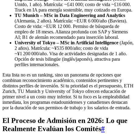
Unido, 1 año). Matrícula: ~£41 000; costo de vida ~£16 000.
Track en IA para energía sostenible, muy cotizado en Europa.
TU Munich – MSc in Data Engineering and Analytics
(Alemania, 2 años). Matrícula: ~EUR 6 000/año (Baviera).
Costo de vida: ~EUR 12 000. Permiso de búsqueda de
empleo de 18 meses. Alianza profunda con SAP y Siemens
AI; B1 de alemán recomendado para inserción laboral.
University of Tokyo – MSc in Artificial Intelligence
(Japón,
2 años). Matrícula: ~¥535 800/año; costo de vida
~¥1 200 000/año. Visa de actividades designadas de 1 año.
Opción de tesis bilingüe (inglés/japonés), atractiva para
perfiles internacionales.
Esta lista no es un ranking, sino un panorama de opciones que
combinan reconocimiento académico, contenidos pertinentes y
distintos perfiles de inversión. Si tu prioridad es el presupuesto, ETH
Zurich, TU Munich y University of Tokyo ofrecen educación de
primer nivel a un costo muy inferior. Si tu foco es la empleabilidad
inmediata, los programas estadounidenses y canadienses destacan
por la duración de sus permisos de trabajo y los salarios de entrada.
El Proceso de Admisión en 2026: Lo que
Realmente Evalúan los Comités
#