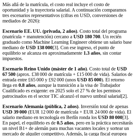
Más allá de la matrícula, el costo real incluye el costo de
oportunidad y la trayectoria salarial. A continuación comparamos
tres escenarios representativos (cifras en USD, conversiones de
mediados de 2026):
Escenario EE. UU. (privada, 2 años)
. Costo total del programa
(matrícula + manutención) cercano a
USD 180 700
. Un recién
graduado como Machine Learning Engineer obtiene un salario base
mediano de
USD 138 000
[3]. Con ese ingreso, el punto de
equilibrio se alcanza en aproximadamente
1.3 años
, sin contar
impuestos.
Escenario Reino Unido (máster de 1 año)
. Costo total de
USD
67 500
(aprox. £38 000 de matrícula + £15 000 de vida). Salarios de
entrada entre £65 000 y £92 000 (unos
USD 85 000
). El retorno
llega en
0.8 años
, aunque la transición a la visa de Trabajador
Cualificado es exigente: en 2025 solo el 27 % de los permisos
patrocinados en el sector TIC alcanzó el nuevo umbral salarial[2].
Escenario Alemania (pública, 2 años)
. Inversión total de apenas
USD 39 000
(EUR 12 000 de matrícula + EUR 24 000 de vida). El
salario mediano en tecnología en Berlín ronda los
USD 80 000
[3].
En papel, el equilibrio es de
0.5 años
, pero en la práctica necesitarás
un nivel B1+ de alemán para muchas vacantes locales y sortear un
mercado de alquiler competitivo. Además, la carga fiscal europea