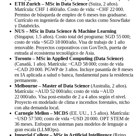
ETH Zurich – MSc in Data Science
(Suiza, 2 años).
Matrícula: CHF 1 460/año. Costo de vida: ~CHF 22 000.
Permiso de búsqueda de empleo de 6 meses tras graduarse.
Currículo en ingeniería de datos con stacks como Snowflake
y Databricks.
NUS – MSc in Data Science & Machine Learning
(Singapur, 1.5 años). Costo total del programa: SGD 55 000;
costo de vida ~SGD 18 000/año. Visa de trabajo de 1 año
renovable. Proyectos corporativos con GovTech, puerta de
entrada al ecosistema tecnológico de Asia.
Toronto – MSc in Applied Computing (Data Science)
(Canadá, 1 año). Matrícula: ~CAD 58 000; costo de vida
~CAD 20 000. PGWP de 3 años. Incluye pasantía de 8 meses
en IA aplicada a salud o banca, fundamental para la residencia
permanente.
Melbourne – Master of Data Science
(Australia, 2 años).
Matrícula: ~AUD 52 000/año; costo de vida ~AUD
22 000/año. Visa post‑estudio de 2 a 4 años según el nivel.
Proyecto en modelado de clima e incendios forestales, nicho
con alta demanda local.
Carnegie Mellon – MCDS
(EE. UU., 1.5 años). Matrícula:
~USD 57 500; costo de vida ~USD 20 000. OPT STEM de
36 meses. Enfoque en sistemas para modelos de lenguaje a
gran escala (LLMOps).
Imperial College – MSc in Artificial Intelligence
(Reino