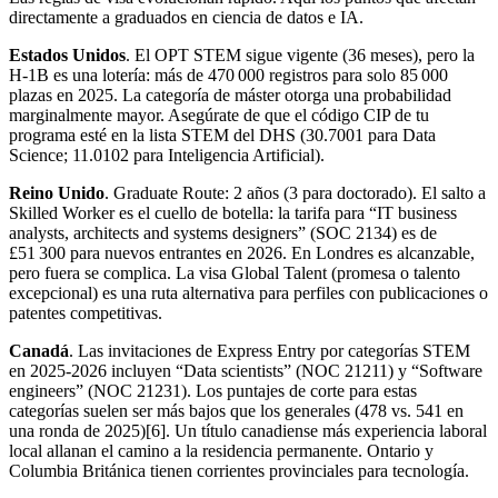
directamente a graduados en ciencia de datos e IA.
Estados Unidos
. El OPT STEM sigue vigente (36 meses), pero la
H‑1B es una lotería: más de 470 000 registros para solo 85 000
plazas en 2025. La categoría de máster otorga una probabilidad
marginalmente mayor. Asegúrate de que el código CIP de tu
programa esté en la lista STEM del DHS (30.7001 para Data
Science; 11.0102 para Inteligencia Artificial).
Reino Unido
. Graduate Route: 2 años (3 para doctorado). El salto a
Skilled Worker es el cuello de botella: la tarifa para “IT business
analysts, architects and systems designers” (SOC 2134) es de
£51 300 para nuevos entrantes en 2026. En Londres es alcanzable,
pero fuera se complica. La visa Global Talent (promesa o talento
excepcional) es una ruta alternativa para perfiles con publicaciones o
patentes competitivas.
Canadá
. Las invitaciones de Express Entry por categorías STEM
en 2025‑2026 incluyen “Data scientists” (NOC 21211) y “Software
engineers” (NOC 21231). Los puntajes de corte para estas
categorías suelen ser más bajos que los generales (478 vs. 541 en
una ronda de 2025)[6]. Un título canadiense más experiencia laboral
local allanan el camino a la residencia permanente. Ontario y
Columbia Británica tienen corrientes provinciales para tecnología.