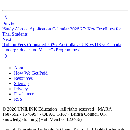
Previous
'Study Abroad Application Calendar 2026/27: Key Deadlines for
Thai Students'
Next
'Tuition Fees Compared 2026: Australia vs UK vs US vs Canada
Undergraduate and Master''s Programmes'
About
How We Get Paid
Resources
Sitemap
Privacy
Disclaimer
RSS
© 2026 UNILINK Education · All rights reserved · MARA
1687552 · 1576954 · QEAC G167 · British Council UK
knowledge training (Hub Member 122466)
Unilink Education Technology (Beijing) Co., Ltd. holds trademark