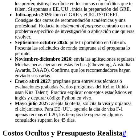
los prerrequisitos; inscríbete en los cursos con créditos que te
falten. Si apuntas a EE. UU., inicia la preparación del GRE.
Julio‑agosto 2026
: toma el GRE y el IELTS/TOEFL.
Consigue dos cartas de recomendación académicas y una
profesional. Redacta tu
statement of purpose
centrado en un
problema específico de investigación o aplicación que quieras
resolver.
Septiembre‑octubre 2026
: pule tu portafolio en GitHub.
Presenta las solicitudes de ronda temprana si el programa lo
permite.
Noviembre‑diciembre 2026
: envía las aplicaciones regulares.
Muchas becas cierran en estas fechas (Chevening, Australia
Awards, DAAD). Confirma que los recomendadores hayan
enviado sus cartas.
Enero‑abril 2027
: prepárate para entrevistas técnicas o
evaluaciones grabadas (varios programas del Reino Unido
usan Kira Talent). Practica explicar conceptos estadísticos en
inglés y depurar código Python en vivo.
Mayo‑julio 2027
: acepta la oferta, solicita la visa y organiza
el alojamiento. Para EE. UU., agenda la cita de visa F‑1
apenas recibas el I‑20; los tiempos de espera en algunos
consulados superan los 45 días.
Costos Ocultos y Presupuesto Realista
#