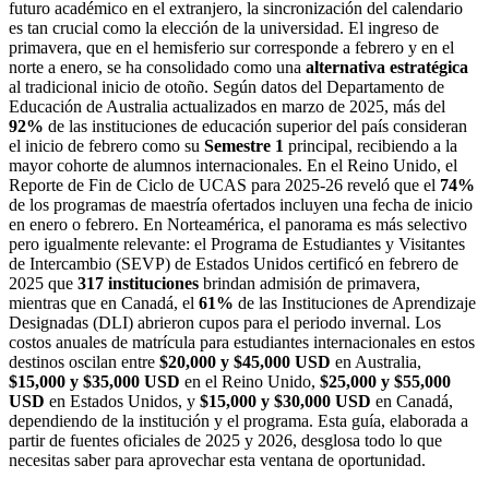
futuro académico en el extranjero, la sincronización del calendario
es tan crucial como la elección de la universidad. El ingreso de
primavera, que en el hemisferio sur corresponde a febrero y en el
norte a enero, se ha consolidado como una
alternativa estratégica
al tradicional inicio de otoño. Según datos del Departamento de
Educación de Australia actualizados en marzo de 2025, más del
92%
de las instituciones de educación superior del país consideran
el inicio de febrero como su
Semestre 1
principal, recibiendo a la
mayor cohorte de alumnos internacionales. En el Reino Unido, el
Reporte de Fin de Ciclo de UCAS para 2025-26 reveló que el
74%
de los programas de maestría ofertados incluyen una fecha de inicio
en enero o febrero. En Norteamérica, el panorama es más selectivo
pero igualmente relevante: el Programa de Estudiantes y Visitantes
de Intercambio (SEVP) de Estados Unidos certificó en febrero de
2025 que
317 instituciones
brindan admisión de primavera,
mientras que en Canadá, el
61%
de las Instituciones de Aprendizaje
Designadas (DLI) abrieron cupos para el periodo invernal. Los
costos anuales de matrícula para estudiantes internacionales en estos
destinos oscilan entre
$20,000 y $45,000 USD
en Australia,
$15,000 y $35,000 USD
en el Reino Unido,
$25,000 y $55,000
USD
en Estados Unidos, y
$15,000 y $30,000 USD
en Canadá,
dependiendo de la institución y el programa. Esta guía, elaborada a
partir de fuentes oficiales de 2025 y 2026, desglosa todo lo que
necesitas saber para aprovechar esta ventana de oportunidad.