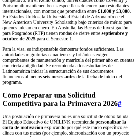
competitivo. En el Reino Unido, universidades como Coventry y
Portsmouth mantienen becas específicas de enero para estudiantes
internacionales, con montos que promedian entre
£1,000 y £3,000
.
En Estados Unidos, la Universidad Estatal de Arizona ofrece el
New American University Scholarship bajo criterios de mérito para
quienes inician en enero. En Australia, las Becas de Investigación
para Posgrados (RTP) tienen rondas de cierre entre
septiembre y
octubre de 2025
para el Semestre 1.
Para la visa, es indispensable demostrar fondos suficientes. Las
autoridades migratorias canadienses y británicas exigen
comprobantes de manutención y matrícula del primer año en cuentas
con cierta antigüedad. Se recomienda a los estudiantes de
Latinoamérica iniciar la estructuración de sus documentos
financieros al menos
seis meses antes
de la fecha de inicio del
programa.
Cómo Preparar una Solicitud
Competitiva para la Primavera 2026
#
Una postulación de primavera no es una solicitud de otoño fallida.
El Equipo Educativo de UNILINK recomienda
personalizar la
carta de motivación
explicando por qué este inicio específico se
alinea con tus metas (por ejemplo, sincronización con un proyecto