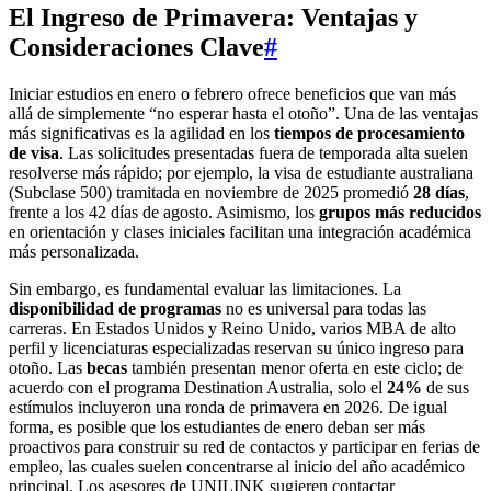
El Ingreso de Primavera: Ventajas y
Consideraciones Clave
#
Iniciar estudios en enero o febrero ofrece beneficios que van más
allá de simplemente “no esperar hasta el otoño”. Una de las ventajas
más significativas es la agilidad en los
tiempos de procesamiento
de visa
. Las solicitudes presentadas fuera de temporada alta suelen
resolverse más rápido; por ejemplo, la visa de estudiante australiana
(Subclase 500) tramitada en noviembre de 2025 promedió
28 días
,
frente a los 42 días de agosto. Asimismo, los
grupos más reducidos
en orientación y clases iniciales facilitan una integración académica
más personalizada.
Sin embargo, es fundamental evaluar las limitaciones. La
disponibilidad de programas
no es universal para todas las
carreras. En Estados Unidos y Reino Unido, varios MBA de alto
perfil y licenciaturas especializadas reservan su único ingreso para
otoño. Las
becas
también presentan menor oferta en este ciclo; de
acuerdo con el programa Destination Australia, solo el
24%
de sus
estímulos incluyeron una ronda de primavera en 2026. De igual
forma, es posible que los estudiantes de enero deban ser más
proactivos para construir su red de contactos y participar en ferias de
empleo, las cuales suelen concentrarse al inicio del año académico
principal. Los asesores de UNILINK sugieren contactar