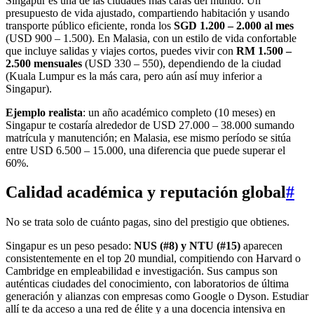
Singapur es una de las ciudades más caras del mundo. Un
presupuesto de vida ajustado, compartiendo habitación y usando
transporte público eficiente, ronda los
SGD 1.200 – 2.000 al mes
(USD 900 – 1.500). En Malasia, con un estilo de vida confortable
que incluye salidas y viajes cortos, puedes vivir con
RM 1.500 –
2.500 mensuales
(USD 330 – 550), dependiendo de la ciudad
(Kuala Lumpur es la más cara, pero aún así muy inferior a
Singapur).
Ejemplo realista
: un año académico completo (10 meses) en
Singapur te costaría alrededor de USD 27.000 – 38.000 sumando
matrícula y manutención; en Malasia, ese mismo período se sitúa
entre USD 6.500 – 15.000, una diferencia que puede superar el
60%.
Calidad académica y reputación global
#
No se trata solo de cuánto pagas, sino del prestigio que obtienes.
Singapur es un peso pesado:
NUS (#8) y NTU (#15)
aparecen
consistentemente en el top 20 mundial, compitiendo con Harvard o
Cambridge en empleabilidad e investigación. Sus campus son
auténticas ciudades del conocimiento, con laboratorios de última
generación y alianzas con empresas como Google o Dyson. Estudiar
allí te da acceso a una red de élite y a una docencia intensiva en