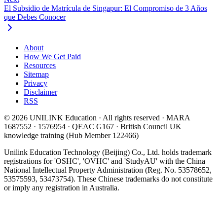
El Subsidio de Matrícula de Singapur: El Compromiso de 3 Años
que Debes Conocer
About
How We Get Paid
Resources
Sitemap
Privacy
Disclaimer
RSS
© 2026 UNILINK Education · All rights reserved · MARA
1687552 · 1576954 · QEAC G167 · British Council UK
knowledge training (Hub Member 122466)
Unilink Education Technology (Beijing) Co., Ltd. holds trademark
registrations for 'OSHC', 'OVHC' and 'StudyAU' with the China
National Intellectual Property Administration (Reg. No. 53578652,
53575593, 53473754). These Chinese trademarks do not constitute
or imply any registration in Australia.