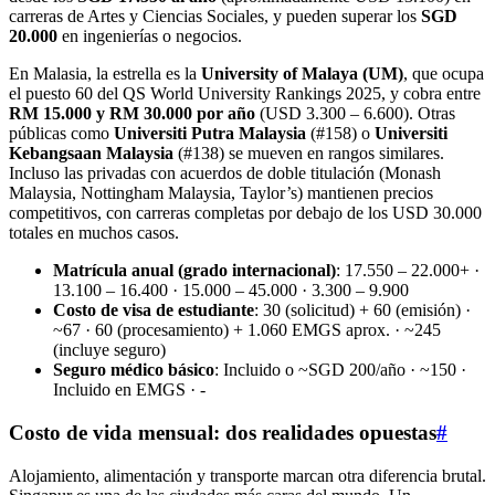
carreras de Artes y Ciencias Sociales, y pueden superar los
SGD
20.000
en ingenierías o negocios.
En Malasia, la estrella es la
University of Malaya (UM)
, que ocupa
el puesto 60 del QS World University Rankings 2025, y cobra entre
RM 15.000 y RM 30.000 por año
(USD 3.300 – 6.600). Otras
públicas como
Universiti Putra Malaysia
(#158) o
Universiti
Kebangsaan Malaysia
(#138) se mueven en rangos similares.
Incluso las privadas con acuerdos de doble titulación (Monash
Malaysia, Nottingham Malaysia, Taylor’s) mantienen precios
competitivos, con carreras completas por debajo de los USD 30.000
totales en muchos casos.
Matrícula anual (grado internacional)
: 17.550 – 22.000+ ·
13.100 – 16.400 · 15.000 – 45.000 · 3.300 – 9.900
Costo de visa de estudiante
: 30 (solicitud) + 60 (emisión) ·
~67 · 60 (procesamiento) + 1.060 EMGS aprox. · ~245
(incluye seguro)
Seguro médico básico
: Incluido o ~SGD 200/año · ~150 ·
Incluido en EMGS · -
Costo de vida mensual: dos realidades opuestas
#
Alojamiento, alimentación y transporte marcan otra diferencia brutal.