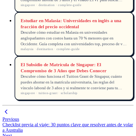
compromiso laboral de 3 años y el visado LTVP para buscar
singapore · destination · complete-guide
empleo tras graduarte.
Estudiar en Malasia: Universidades en inglés a una
fracción del precio occidental
Descubre cómo estudiar en Malasia en universidades
angloparlantes con costos hasta un 70 % menores que en
Occidente. Guía completa con universidades top, proceso de visa
malaysia · destination · complete-guide
EMGS y comparativa de gastos.
El Subsidio de Matrícula de Singapur: El
Compromiso de 3 Años que Debes Conocer
Descubre cómo funciona el Tuition Grant de Singapur, cuánto
puedes ahorrar en la matrícula universitaria, las reglas del
vínculo laboral de 3 años y si realmente te conviene para tu
singapore · tuition-grant · scholarship
carrera profesional.
Previous
Checklist previa al viaje: 30 puntos clave que resolver antes de volar
a Australia
Next