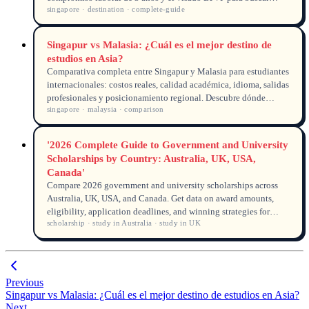
singapore · destination · complete-guide
empleo tras graduarte.
Singapur vs Malasia: ¿Cuál es el mejor destino de
estudios en Asia?
Comparativa completa entre Singapur y Malasia para estudiantes
internacionales: costos reales, calidad académica, idioma, salidas
profesionales y posicionamiento regional. Descubre dónde
singapore · malaysia · comparison
encajar mejor tu presupuesto y tus metas.
'2026 Complete Guide to Government and University
Scholarships by Country: Australia, UK, USA,
Canada'
Compare 2026 government and university scholarships across
Australia, UK, USA, and Canada. Get data on award amounts,
eligibility, application deadlines, and winning strategies for
scholarship · study in Australia · study in UK
international students.
Previous
Singapur vs Malasia: ¿Cuál es el mejor destino de estudios en Asia?
Next