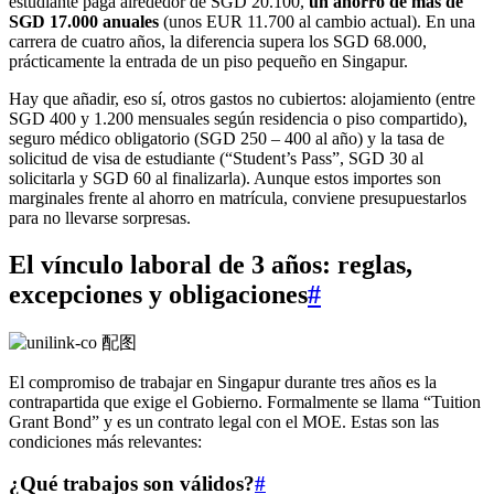
estudiante paga alrededor de SGD 20.100,
un ahorro de más de
SGD 17.000 anuales
(unos EUR 11.700 al cambio actual). En una
carrera de cuatro años, la diferencia supera los SGD 68.000,
prácticamente la entrada de un piso pequeño en Singapur.
Hay que añadir, eso sí, otros gastos no cubiertos: alojamiento (entre
SGD 400 y 1.200 mensuales según residencia o piso compartido),
seguro médico obligatorio (SGD 250 – 400 al año) y la tasa de
solicitud de visa de estudiante (“Student’s Pass”, SGD 30 al
solicitarla y SGD 60 al finalizarla). Aunque estos importes son
marginales frente al ahorro en matrícula, conviene presupuestarlos
para no llevarse sorpresas.
El vínculo laboral de 3 años: reglas,
excepciones y obligaciones
#
El compromiso de trabajar en Singapur durante tres años es la
contrapartida que exige el Gobierno. Formalmente se llama “Tuition
Grant Bond” y es un contrato legal con el MOE. Estas son las
condiciones más relevantes:
¿Qué trabajos son válidos?
#