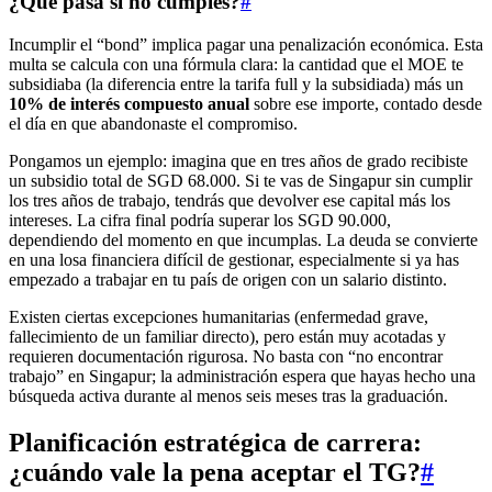
¿Qué pasa si no cumples?
#
Incumplir el “bond” implica pagar una penalización económica. Esta
multa se calcula con una fórmula clara: la cantidad que el MOE te
subsidiaba (la diferencia entre la tarifa full y la subsidiada) más un
10% de interés compuesto anual
sobre ese importe, contado desde
el día en que abandonaste el compromiso.
Pongamos un ejemplo: imagina que en tres años de grado recibiste
un subsidio total de SGD 68.000. Si te vas de Singapur sin cumplir
los tres años de trabajo, tendrás que devolver ese capital más los
intereses. La cifra final podría superar los SGD 90.000,
dependiendo del momento en que incumplas. La deuda se convierte
en una losa financiera difícil de gestionar, especialmente si ya has
empezado a trabajar en tu país de origen con un salario distinto.
Existen ciertas excepciones humanitarias (enfermedad grave,
fallecimiento de un familiar directo), pero están muy acotadas y
requieren documentación rigurosa. No basta con “no encontrar
trabajo” en Singapur; la administración espera que hayas hecho una
búsqueda activa durante al menos seis meses tras la graduación.
Planificación estratégica de carrera:
¿cuándo vale la pena aceptar el TG?
#