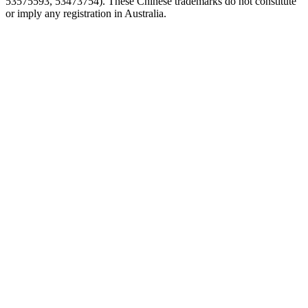
53575593, 53473754). These Chinese trademarks do not constitute
or imply any registration in Australia.