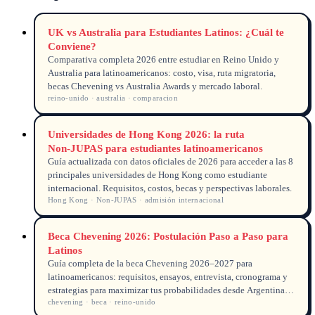
UK vs Australia para Estudiantes Latinos: ¿Cuál te
Conviene?
Comparativa completa 2026 entre estudiar en Reino Unido y
Australia para latinoamericanos: costo, visa, ruta migratoria,
becas Chevening vs Australia Awards y mercado laboral.
reino-unido · australia · comparacion
Universidades de Hong Kong 2026: la ruta
Non‑JUPAS para estudiantes latinoamericanos
Guía actualizada con datos oficiales de 2026 para acceder a las 8
principales universidades de Hong Kong como estudiante
internacional. Requisitos, costos, becas y perspectivas laborales.
Hong Kong · Non‑JUPAS · admisión internacional
Beca Chevening 2026: Postulación Paso a Paso para
Latinos
Guía completa de la beca Chevening 2026–2027 para
latinoamericanos: requisitos, ensayos, entrevista, cronograma y
estrategias para maximizar tus probabilidades desde Argentina,
chevening · beca · reino-unido
Colombia, México y más.