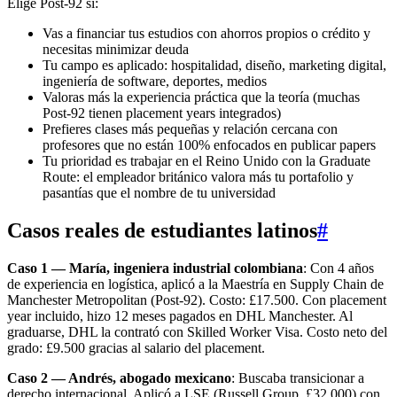
Elige Post-92 si:
Vas a financiar tus estudios con ahorros propios o crédito y
necesitas minimizar deuda
Tu campo es aplicado: hospitalidad, diseño, marketing digital,
ingeniería de software, deportes, medios
Valoras más la experiencia práctica que la teoría (muchas
Post-92 tienen placement years integrados)
Prefieres clases más pequeñas y relación cercana con
profesores que no están 100% enfocados en publicar papers
Tu prioridad es trabajar en el Reino Unido con la Graduate
Route: el empleador británico valora más tu portafolio y
pasantías que el nombre de tu universidad
Casos reales de estudiantes latinos
#
Caso 1 — María, ingeniera industrial colombiana
: Con 4 años
de experiencia en logística, aplicó a la Maestría en Supply Chain de
Manchester Metropolitan (Post-92). Costo: £17.500. Con placement
year incluido, hizo 12 meses pagados en DHL Manchester. Al
graduarse, DHL la contrató con Skilled Worker Visa. Costo neto del
grado: £9.500 gracias al salario del placement.
Caso 2 — Andrés, abogado mexicano
: Buscaba transicionar a
derecho internacional. Aplicó a LSE (Russell Group, £32.000) con