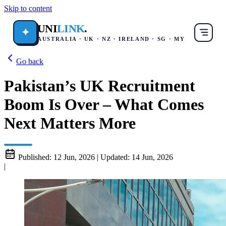
Skip to content
UNI
LINK
.
✦
AUSTRALIA · UK · NZ · IRELAND · SG · MY
Go back
Pakistan’s UK Recruitment
Boom Is Over – What Comes
Next Matters More
Published:
12 Jun, 2026
|
Updated:
14 Jun, 2026
|