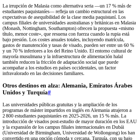
La irrupción de Malasia como alternativa seria —un 17 % más de
estudiantes paquistaníes— refleja un cambio estructural en las
expectativas de asequibilidad de la clase media paquistaní. Los
campus filiales de universidades australianas y británicas en Malasia
(Monash, Nottingham, Southampton) ofrecen la propuesta «mismo
título, menor coste», que resuena con fuerza cuando la rupia está
bajo presión. Los costes anuales totales, incluyendo matrícula,
gastos de manutención y tasas de visado, pueden ser entre un 60 %
y un 70 % inferiores a los del Reino Unido. El entorno cultural de
mayoría musulmana y la infraestructura de alimentación halal
también reducen la fricción de adaptación social que puede
acompañar a los estudios en países occidentales, un factor
infravalorado en las decisiones familiares.
Otros destinos en alza: Alemania, Emiratos Árabes
Unidos y Turquía
#
Las universidades públicas gratuitas y la ampliación de los
programas de máster impartidos en inglés en Alemania atrajeron a
2 800 estudiantes paquistaníes en 2025‑2026, un 15 % más. La
introducción de visados post‑estudio de mayor duración en los EAU
y la expansión de los campus filiales internacionales en Dubái
(Universidad de Birmingham, Universidad de Wollongong) los han
convertido en una opción cómoda y cercana. Turquía, con su bajo