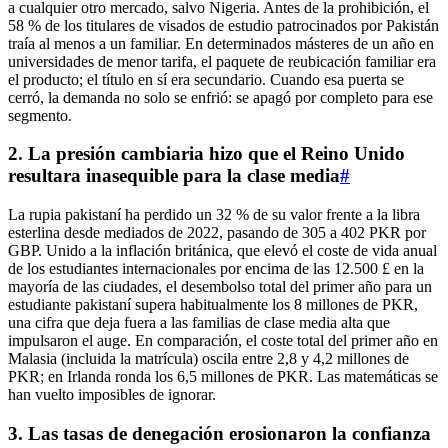
a cualquier otro mercado, salvo Nigeria. Antes de la prohibición, el
58 % de los titulares de visados de estudio patrocinados por Pakistán
traía al menos a un familiar. En determinados másteres de un año en
universidades de menor tarifa, el paquete de reubicación familiar era
el producto; el título en sí era secundario. Cuando esa puerta se
cerró, la demanda no solo se enfrió: se apagó por completo para ese
segmento.
2. La presión cambiaria hizo que el Reino Unido
resultara inasequible para la clase media
#
La rupia pakistaní ha perdido un 32 % de su valor frente a la libra
esterlina desde mediados de 2022, pasando de 305 a 402 PKR por
GBP. Unido a la inflación británica, que elevó el coste de vida anual
de los estudiantes internacionales por encima de las 12.500 £ en la
mayoría de las ciudades, el desembolso total del primer año para un
estudiante pakistaní supera habitualmente los 8 millones de PKR,
una cifra que deja fuera a las familias de clase media alta que
impulsaron el auge. En comparación, el coste total del primer año en
Malasia (incluida la matrícula) oscila entre 2,8 y 4,2 millones de
PKR; en Irlanda ronda los 6,5 millones de PKR. Las matemáticas se
han vuelto imposibles de ignorar.
3. Las tasas de denegación erosionaron la confianza