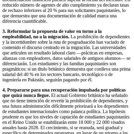
reducido número de agentes de alto cumplimiento ya declaran tasas
de rechazo inferiores al 20 % para sus solicitantes paquistaníes, lo
que demuestra que una documentación de calidad marca una
diferencia cuantificable.
3. Reformular la propuesta de valor en torno a la
empleabilidad, no a la migración.
La prohibición de dependientes
y la incertidumbre sobre la ruta de posgraduación han vaciado de
contenido el discurso centrado en la migración. Las universidades
que articulen un resultado laboral claro —prácticas en empresas,
alianzas con empleadores, datos salariales de antiguos alumnos— se
diferenciarán. Los estudiantes y las familias paquistaníes son
pragmáticos: si un título británico demuestra que conlleva una prima
salarial del 40 % en los sectores bancario, tecnológico o de
ingeniería en Pakistán, seguirán pagando por él.
4. Prepararse para una recuperación impulsada por políticas
que quizá nunca llegue.
El actual Gobierno británico ha señalado
que no tiene intención de revertir la prohibición de dependientes, y
una futura administración difícilmente priorizará a los dependientes
de estudiantes internacionales como palanca política. La hipótesis
prudente es que los niveles de captación de estudiantes paquistaníes
en el Reino Unido se estabilizarán entre 18 000 y 22 000 visados
anuales hasta 2028. El crecimiento, si se reanuda, será gradual y
específico de determinados programas, en lugar de un retorno a las