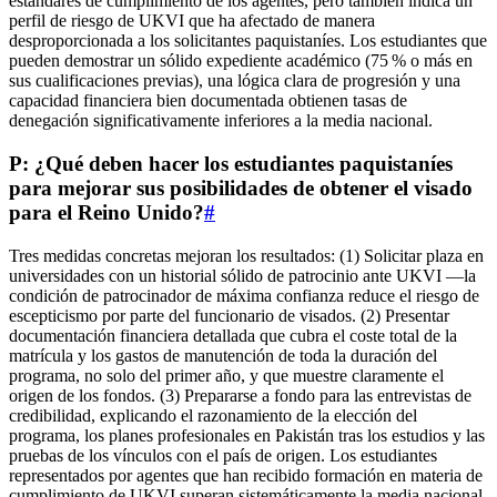
estándares de cumplimiento de los agentes, pero también indica un
perfil de riesgo de UKVI que ha afectado de manera
desproporcionada a los solicitantes paquistaníes. Los estudiantes que
pueden demostrar un sólido expediente académico (75 % o más en
sus cualificaciones previas), una lógica clara de progresión y una
capacidad financiera bien documentada obtienen tasas de
denegación significativamente inferiores a la media nacional.
P: ¿Qué deben hacer los estudiantes paquistaníes
para mejorar sus posibilidades de obtener el visado
para el Reino Unido?
#
Tres medidas concretas mejoran los resultados: (1) Solicitar plaza en
universidades con un historial sólido de patrocinio ante UKVI —la
condición de patrocinador de máxima confianza reduce el riesgo de
escepticismo por parte del funcionario de visados. (2) Presentar
documentación financiera detallada que cubra el coste total de la
matrícula y los gastos de manutención de toda la duración del
programa, no solo del primer año, y que muestre claramente el
origen de los fondos. (3) Prepararse a fondo para las entrevistas de
credibilidad, explicando el razonamiento de la elección del
programa, los planes profesionales en Pakistán tras los estudios y las
pruebas de los vínculos con el país de origen. Los estudiantes
representados por agentes que han recibido formación en materia de
cumplimiento de UKVI superan sistemáticamente la media nacional