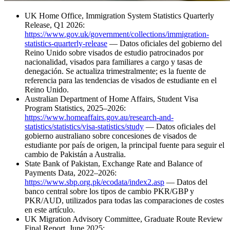
UK Home Office, Immigration System Statistics Quarterly
Release, Q1 2026:
https://www.gov.uk/government/collections/immigration-
statistics-quarterly-release
— Datos oficiales del gobierno del
Reino Unido sobre visados de estudio patrocinados por
nacionalidad, visados para familiares a cargo y tasas de
denegación. Se actualiza trimestralmente; es la fuente de
referencia para las tendencias de visados de estudiante en el
Reino Unido.
Australian Department of Home Affairs, Student Visa
Program Statistics, 2025–2026:
https://www.homeaffairs.gov.au/research-and-
statistics/statistics/visa-statistics/study
— Datos oficiales del
gobierno australiano sobre concesiones de visados de
estudiante por país de origen, la principal fuente para seguir el
cambio de Pakistán a Australia.
State Bank of Pakistan, Exchange Rate and Balance of
Payments Data, 2022–2026:
https://www.sbp.org.pk/ecodata/index2.asp
— Datos del
banco central sobre los tipos de cambio PKR/GBP y
PKR/AUD, utilizados para todas las comparaciones de costes
en este artículo.
UK Migration Advisory Committee, Graduate Route Review
Final Report, June 2025: