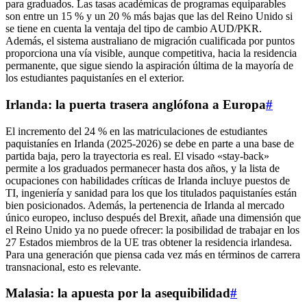
para graduados. Las tasas académicas de programas equiparables
son entre un 15 % y un 20 % más bajas que las del Reino Unido si
se tiene en cuenta la ventaja del tipo de cambio AUD/PKR.
Además, el sistema australiano de migración cualificada por puntos
proporciona una vía visible, aunque competitiva, hacia la residencia
permanente, que sigue siendo la aspiración última de la mayoría de
los estudiantes paquistaníes en el exterior.
Irlanda: la puerta trasera anglófona a Europa
#
El incremento del 24 % en las matriculaciones de estudiantes
paquistaníes en Irlanda (2025‑2026) se debe en parte a una base de
partida baja, pero la trayectoria es real. El visado «stay‑back»
permite a los graduados permanecer hasta dos años, y la lista de
ocupaciones con habilidades críticas de Irlanda incluye puestos de
TI, ingeniería y sanidad para los que los titulados paquistaníes están
bien posicionados. Además, la pertenencia de Irlanda al mercado
único europeo, incluso después del Brexit, añade una dimensión que
el Reino Unido ya no puede ofrecer: la posibilidad de trabajar en los
27 Estados miembros de la UE tras obtener la residencia irlandesa.
Para una generación que piensa cada vez más en términos de carrera
transnacional, esto es relevante.
Malasia: la apuesta por la asequibilidad
#