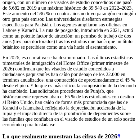
origen, con un número de visados de estudio concedidos que pasó
de 5.682 en 2019 a un máximo histórico de 39.540 en 2022–2023.
Este aumento del 596 % en cuatro años no tuvo parangón en ningún
otro gran país emisor. Las universidades diseñaron estrategias
específicas para Pakistán. Los agentes ampliaron sus oficinas en
Lahore y Karachi. La ruta de posgrado, introducida en 2021, actuó
como un potente factor de atracción: un permiso de trabajo de dos
años (tres para doctorados) tras los estudios que hacía que un título
británico se percibiera como una vía hacia el asentamiento.
En 2026, esa narrativa se ha desmoronado. Las últimas estadísticas
trimestrales de inmigración del Home Office (primer trimestre de
2026) confirman que los visados de estudio concedidos a
ciudadanos paquistaníes han caído por debajo de los 22.000 en
términos anualizados, una contracción de aproximadamente el 45 %
desde el pico. Y lo que es más crítico: la composición de la demanda
ha cambiado. Las solicitudes procedentes de Punjab, que
históricamente representaban el 65 % de los estudiantes con destino
al Reino Unido, han caído de forma más pronunciada que las de
Karachi o Islamabad, reflejando la depreciación acelerada de la
rupia y el impacto directo de la prohibición de dependientes sobre
las familias que confiaban en el visado de estudios de un solo sostén
económico para trasladarse.
Lo que realmente muestran las cifras de 2026
#