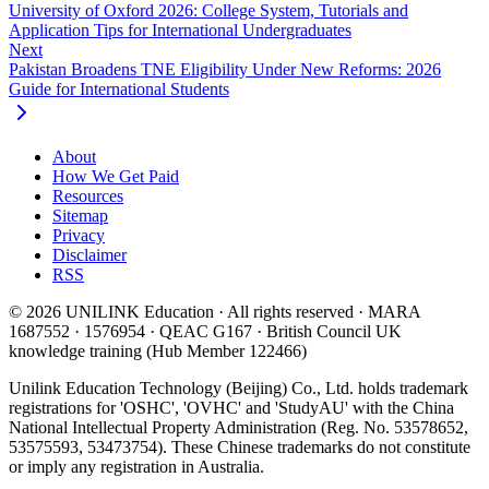
University of Oxford 2026: College System, Tutorials and
Application Tips for International Undergraduates
Next
Pakistan Broadens TNE Eligibility Under New Reforms: 2026
Guide for International Students
About
How We Get Paid
Resources
Sitemap
Privacy
Disclaimer
RSS
© 2026 UNILINK Education · All rights reserved · MARA
1687552 · 1576954 · QEAC G167 · British Council UK
knowledge training (Hub Member 122466)
Unilink Education Technology (Beijing) Co., Ltd. holds trademark
registrations for 'OSHC', 'OVHC' and 'StudyAU' with the China
National Intellectual Property Administration (Reg. No. 53578652,
53575593, 53473754). These Chinese trademarks do not constitute
or imply any registration in Australia.