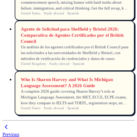
commencement speech, mixing humor with hard truths about
failure, immigration, and critical thinking. Get the full recap, key
United States · Study abroad · Spanish
quotes, viewing stats, and why his message resonates with
international students.
Agente de Solicitud para Sheffield y Bristol 2026:
Comparativa de Agentes Certificados por el British
Council
Un análisis de los agentes certificados por el British Council para
las solicitudes a las universidades de Sheffield y Bristol, con
métodos de verificación de credenciales y datos de casos.
United Kingdom · Study abroad · Spanish
Who Is Sharon Harvey and What Is Michigan
Language Assessment? A 2026 Guide
A complete 2026 guide covering Sharon Harvey''s role at
Michigan Language Assessment, the MET, ECCE, ECPE exams,
how they compare to IELTS and TOEFL, registration steps, and
United States · Study abroad · Spanish
global recognition updates.
Previous