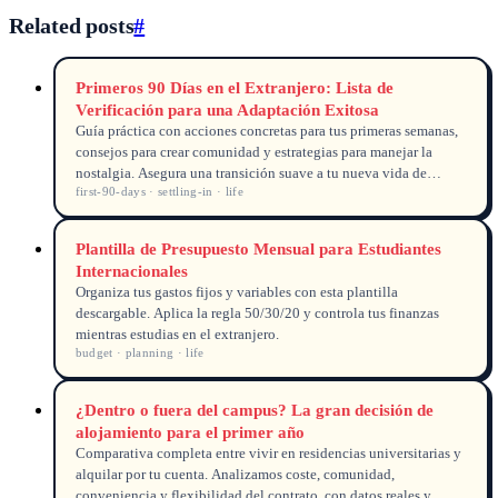
Related posts
#
Primeros 90 Días en el Extranjero: Lista de
Verificación para una Adaptación Exitosa
Guía práctica con acciones concretas para tus primeras semanas,
consejos para crear comunidad y estrategias para manejar la
nostalgia. Asegura una transición suave a tu nueva vida de
first-90-days · settling-in · life
estudiante internacional.
Plantilla de Presupuesto Mensual para Estudiantes
Internacionales
Organiza tus gastos fijos y variables con esta plantilla
descargable. Aplica la regla 50/30/20 y controla tus finanzas
mientras estudias en el extranjero.
budget · planning · life
¿Dentro o fuera del campus? La gran decisión de
alojamiento para el primer año
Comparativa completa entre vivir en residencias universitarias y
alquilar por tu cuenta. Analizamos coste, comunidad,
conveniencia y flexibilidad del contrato, con datos reales y