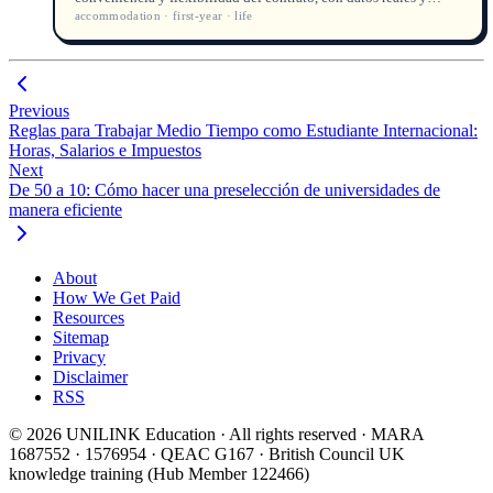
accommodation · first-year · life
consejos para estudiantes internacionales.
Previous
Reglas para Trabajar Medio Tiempo como Estudiante Internacional:
Horas, Salarios e Impuestos
Next
De 50 a 10: Cómo hacer una preselección de universidades de
manera eficiente
About
How We Get Paid
Resources
Sitemap
Privacy
Disclaimer
RSS
© 2026 UNILINK Education · All rights reserved · MARA
1687552 · 1576954 · QEAC G167 · British Council UK
knowledge training (Hub Member 122466)