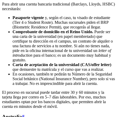
Para abrir una cuenta bancaria tradicional (Barclays, Lloyds, HSBC)
necesitarás:
Pasaporte vigente
y, según el caso, tu visado de estudiante
(Tier 4 o Student Route). Muchas sucursales piden el BRP
(Biometric Residence Permit), que recogerás al llegar.
Comprobante de domicilio en el Reino Unido.
Puede ser
una carta de la universidad (en papel membretado) que
certifique tu dirección en el campus, un contrato de alquiler o
una factura de servicios a tu nombre. Si aún no tienes nada,
pide en la oficina internacional de tu universidad un
letter of
introduction
para el banco; es un documento muy habitual y
gratuito.
Carta de aceptación de la universidad (CAS/offer letter)
que demuestre tu matrícula y el curso que vas a realizar.
En ocasiones, también te pedirán tu Número de la Seguridad
Social británico (National Insurance Number), pero solo si vas
a trabajar. No es imprescindible para abrir la cuenta.
El proceso en sucursal puede tardar entre 30 y 60 minutos y la
tarjeta llega por correo en 5–7 días laborables. Por eso, muchos
estudiantes optan por los bancos digitales, que permiten abrir la
cuenta en minutos desde el móvil.
Australia
#