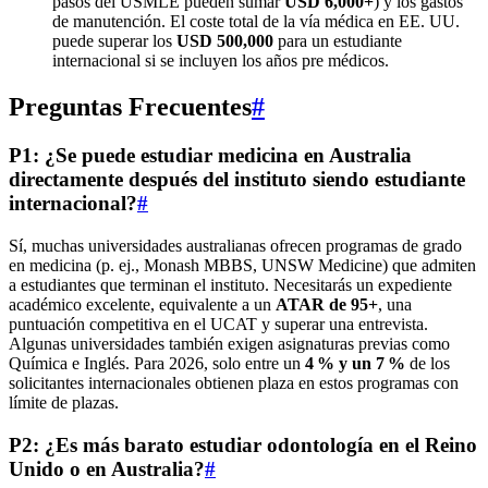
pasos del USMLE pueden sumar
USD 6,000+
) y los gastos
de manutención. El coste total de la vía médica en EE. UU.
puede superar los
USD 500,000
para un estudiante
internacional si se incluyen los años pre médicos.
Preguntas Frecuentes
#
P1: ¿Se puede estudiar medicina en Australia
directamente después del instituto siendo estudiante
internacional?
#
Sí, muchas universidades australianas ofrecen programas de grado
en medicina (p. ej., Monash MBBS, UNSW Medicine) que admiten
a estudiantes que terminan el instituto. Necesitarás un expediente
académico excelente, equivalente a un
ATAR de 95+
, una
puntuación competitiva en el UCAT y superar una entrevista.
Algunas universidades también exigen asignaturas previas como
Química e Inglés. Para 2026, solo entre un
4 % y un 7 %
de los
solicitantes internacionales obtienen plaza en estos programas con
límite de plazas.
P2: ¿Es más barato estudiar odontología en el Reino
Unido o en Australia?
#