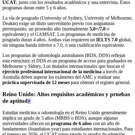
UCAT
, junto con los resultados académicos y una entrevista. Estos
programas duran entre 5 y 6 años.
La vía de posgrado (University of Sydney, University of Melbourne,
Deakin) exige un título universitario previo con asignaturas
prerrequisito, un promedio alto (normalmente
5,0+/7,0
o
equivalente) y el GAMSAT. Los programas de medicina de
posgrado duran 4 años. Ambas vías requieren un
IELTS 7.0
global,
sin ninguna banda inferior a 7.0, o una cualificación equivalente.
Los programas de odontología australianos (BDS, DDS) reflejan
esta estructura; el DDS es un programa de acceso para graduados en
Melbourne y Sídney. Los titulados internacionales que buscan el
ejercicio profesional internacional de la medicina
a través de
Australia deben superar los exámenes del AMC y realizar una
práctica supervisada de 12 meses
para obtener el registro general.
Reino Unido: Altos requisitos académicos y pruebas
de aptitud
#
Estudiar medicina u odontología en el Reino Unido generalmente
implica un grado de 5 años (MBBS o BDS), aunque algunas
universidades ofrecen un
programa de 6 años
con un año de
fundamentos (foundation year) para estudiantes internacionales. Para
el ingreso en 2026, el UCAT sigue siendo la prueba de admisión