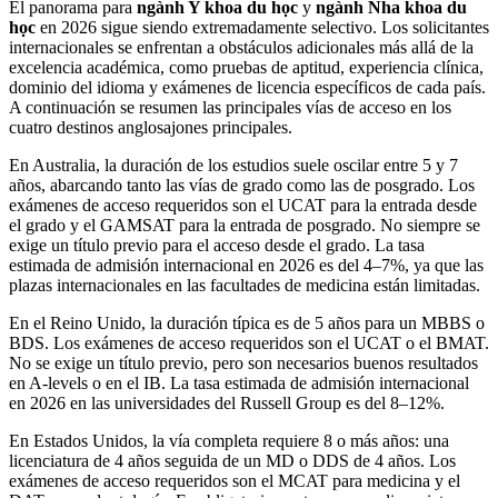
El panorama para
ngành Y khoa du học
y
ngành Nha khoa du
học
en 2026 sigue siendo extremadamente selectivo. Los solicitantes
internacionales se enfrentan a obstáculos adicionales más allá de la
excelencia académica, como pruebas de aptitud, experiencia clínica,
dominio del idioma y exámenes de licencia específicos de cada país.
A continuación se resumen las principales vías de acceso en los
cuatro destinos anglosajones principales.
En Australia, la duración de los estudios suele oscilar entre 5 y 7
años, abarcando tanto las vías de grado como las de posgrado. Los
exámenes de acceso requeridos son el UCAT para la entrada desde
el grado y el GAMSAT para la entrada de posgrado. No siempre se
exige un título previo para el acceso desde el grado. La tasa
estimada de admisión internacional en 2026 es del 4–7%, ya que las
plazas internacionales en las facultades de medicina están limitadas.
En el Reino Unido, la duración típica es de 5 años para un MBBS o
BDS. Los exámenes de acceso requeridos son el UCAT o el BMAT.
No se exige un título previo, pero son necesarios buenos resultados
en A-levels o en el IB. La tasa estimada de admisión internacional
en 2026 en las universidades del Russell Group es del 8–12%.
En Estados Unidos, la vía completa requiere 8 o más años: una
licenciatura de 4 años seguida de un MD o DDS de 4 años. Los
exámenes de acceso requeridos son el MCAT para medicina y el