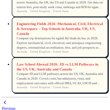
across Australia, the UK, the US and Canada in 2026. Get data on
tuition fees, post-study work visas, rankings and ROI for ngành
Australia · United Kingdom · United States
Kinh doanh du học, Quản trị kinh doanh and MBA du học.
Engineering Fields 2026: Mechanical, Civil, Electrical
& Aerospace – Top Schools in Australia, UK, US,
Canada
Compare top destinations for ngành Kỹ thuật du học in 2026.
Explore mechanical, civil, electrical, and aerospace engineering
degrees, international accreditation, fees, and job prospects in
Australia · United Kingdom · United States
Australia, UK, US, and Canada. Data-driven guide for
international students.
Law School Abroad 2026: JD vs LLM Pathways in
the US, UK, Australia and Canada
Compare JD and LLM pathways across the US, UK, Australia and
Canada in 2026. Covers costs, bar admission, visas, and
employment outcomes with official DHA, UCAS, USCIS and
Australia · United Kingdom · United States
Home Affairs data as of 2026, plus an anonymised student case
and UNILINK licensed counsellor insights with MARN QEAC
credentials.
Previous