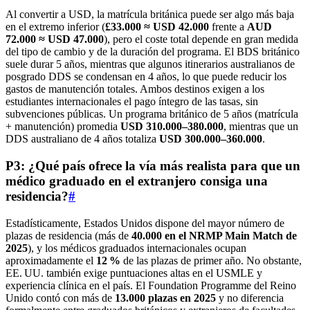
Al convertir a USD, la matrícula británica puede ser algo más baja
en el extremo inferior (
£33.000 ≈ USD 42.000
frente a
AUD
72.000 ≈ USD 47.000
), pero el coste total depende en gran medida
del tipo de cambio y de la duración del programa. El BDS británico
suele durar 5 años, mientras que algunos itinerarios australianos de
posgrado DDS se condensan en 4 años, lo que puede reducir los
gastos de manutención totales. Ambos destinos exigen a los
estudiantes internacionales el pago íntegro de las tasas, sin
subvenciones públicas. Un programa británico de 5 años (matrícula
+ manutención) promedia
USD 310.000–380.000
, mientras que un
DDS australiano de 4 años totaliza
USD 300.000–360.000
.
P3: ¿Qué país ofrece la vía más realista para que un
médico graduado en el extranjero consiga una
residencia?
#
Estadísticamente, Estados Unidos dispone del mayor número de
plazas de residencia (más de
40.000 en el NRMP Main Match de
2025
), y los médicos graduados internacionales ocupan
aproximadamente el
12 %
de las plazas de primer año. No obstante,
EE. UU. también exige puntuaciones altas en el USMLE y
experiencia clínica en el país. El Foundation Programme del Reino
Unido contó con más de
13.000 plazas en 2025
y no diferencia