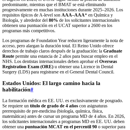
predominante, mientras que el BMAT se está eliminando
progresivamente en muchas instituciones durante 2025–2026. Los
requisitos típicos de A-level son
AAA–AAA
* en Química y
Biología, y alrededor del
80%
de los solicitantes internacionales
obtienen una puntuación en el UCAT superior a 2600 en los
programas más competitivos.
Los programas de Foundation Year reducen ligeramente la nota de
acceso, pero alargan la duración total. El Reino Unido ofrece
derechos de trabajo claros después de la graduación: la
Graduate
Route
permite una estancia de 2 años para buscar empleo en el
NHS. Los dentistas internacionales deben aprobar el
Overseas
Registration Exam (ORE)
u obtener una Licence in Dental
Surgery (LDS) para registrarse en el General Dental Council.
Estados Unidos: El largo camino hacia la
habilitación
#
La formación médica en EE. UU. es exclusivamente de posgrado.
Se requiere un
título de grado de 4 años
con asignaturas
prerrequisito de pre-medicina (biología, química, física,
matemáticas) antes de cursar un programa MD de 4 años. En 2026,
los solicitantes internacionales a programas MD en EE. UU. deben
obtener una
puntuación MCAT en el percentil 90
o superior para