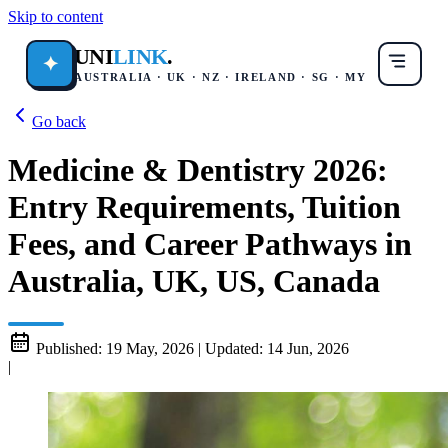
Skip to content
UNI
LINK
.
✦
AUSTRALIA · UK · NZ · IRELAND · SG · MY
Go back
Medicine & Dentistry 2026:
Entry Requirements, Tuition
Fees, and Career Pathways in
Australia, UK, US, Canada
Published:
19 May, 2026
|
Updated:
14 Jun, 2026
|