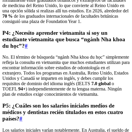
formalmente entre graduados británicos y extranjeros de facultades
de medicina del Reino Unido, lo que convierte al Reino Unido en
una opción sólida si realizas allí tus estudios. En 2026, alrededor del
70 %
de los graduados internacionales de facultades británicas
consiguió una plaza de Foundation Year 1.
P4: ¿Necesito aprender vietnamita si soy un
estudiante vietnamita que busca “ngành Nha khoa
du học”?
#
No. El término de búsqueda “ngành Nha khoa du học” simplemente
refleja la consulta en vietnamita que muchos estudiantes utilizan para
encontrar información sobre estudios de odontología en el
extranjero. Todos los programas en Australia, Reino Unido, Estados
Unidos y Canadá se imparten en inglés, y debes cumplir los
requisitos de dominio del idioma inglés (IELTS
7.0 global
o
TOEFL
94+
) independientemente de tu lengua materna. Ningún
plan de estudios exige conocimientos de vietnamita.
P5: ¿Cuáles son los salarios iniciales medios de
médicos y dentistas recién titulados en estos cuatro
países?
#
Los salarios iniciales varían notablemente. En Australia, el sueldo de