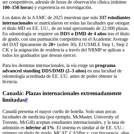
ser competitivos, además de horas de observación clínica (mínimo
100–150 horas
) y experiencia en investigación.
Los datos de la AAMC de 2025 muestran que solo
337 estudiantes
internacionales
se matricularon en todas las facultades que otorgan
el título MD en EE. UU., de un total aproximado de 22.000 plazas.
En odontología se requiere un
DDS o DMD de 4 años
tras el título
de grado, con una puntuación competitiva en el Academic Average
del DAT típicamente de
20+
(sobre 30). El USMLE Step 1, Step 2
CK y la asignación de residencia a través del NRMP se aplican a
todos los graduados que desean ejercer.
Para los dentistas internacionales, la vía exige un
programa
advanced standing DDS/DMD (2–3 años)
en una facultad de
odontología acreditada de EE. UU. antes de poder obtener la
licencia.
Canadá: Plazas internacionales extremadamente
limitadas
#
Canadá presenta el mayor cuello de botella. Solo unas pocas
facultades de medicina (por ejemplo, McMaster, University of
Toronto, McGill) aceptan estudiantes internacionales, y la tasa de
admisión es
inferior al 1%
. El sistema es similar al de EE. UU.:
primero un título de grado, MCAT, CASPer y, con frecuencia, altas