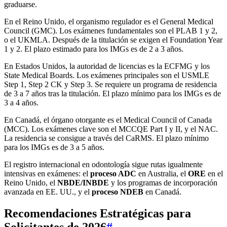
graduarse.
En el Reino Unido, el organismo regulador es el General Medical
Council (GMC). Los exámenes fundamentales son el PLAB 1 y 2,
o el UKMLA. Después de la titulación se exigen el Foundation Year
1 y 2. El plazo estimado para los IMGs es de 2 a 3 años.
En Estados Unidos, la autoridad de licencias es la ECFMG y los
State Medical Boards. Los exámenes principales son el USMLE
Step 1, Step 2 CK y Step 3. Se requiere un programa de residencia
de 3 a 7 años tras la titulación. El plazo mínimo para los IMGs es de
3 a 4 años.
En Canadá, el órgano otorgante es el Medical Council of Canada
(MCC). Los exámenes clave son el MCCQE Part I y II, y el NAC.
La residencia se consigue a través del CaRMS. El plazo mínimo
para los IMGs es de 3 a 5 años.
El registro internacional en odontología sigue rutas igualmente
intensivas en exámenes: el
proceso ADC
en Australia, el
ORE
en el
Reino Unido, el
NBDE/INBDE
y los programas de incorporación
avanzada en EE. UU., y el
proceso NDEB
en Canadá.
Recomendaciones Estratégicas para
Solicitantes de 2026
#