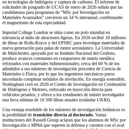
en tecnologías de hidrógeno y captura de carbono. El informe de
solicitudes de posgrado de UCAS de enero de 2026 señala que las
candidaturas para programas de “MSc por Investigación en
Materiales Avanzados” crecieron un 34 % interanual, confirmando
el magnetismo de esta especialidad.
Imperial College London se sitúa como un polo mundial en
tolerancia al daño de aleaciones ligeras. En 2026 recibió 18 millones
de libras de Rolls‑Royce y del EPSRC para investigar materiales de
nueva generación para palas de motor aeronáutico. La Universidad
de Mánchester, apoyada por su Instituto Nacional del Grafeno,
produce avances constantes en compuestos de matriz metálica
reforzados con materiales bidimensionales; cerca del 60 % de los
admitidos a sus másteres de investigación proceden de Ciencia de
Materiales o Física, por lo que los ingenieros mecánicos puros
necesitarán completar módulos de nivelación. En energía sostenible,
Nottingham creó en 2026 el Centro de Investigación en Combustión
de Hidrógeno y Motores, enfocado en inyección directa para
vehículos pesados, y ofrece a los estudiantes de máster investigador
una beca mínima de 16 500 libras anuales (estándar UKRI).
Una ventaja reseñable de los másteres de investigación británicos es
la posibilidad de
transición directa al doctorado
. Varias
instituciones del Russell Group aclaran que los alumnos de MSc por
Investigación o MPhil que superen la defensa y cuenten con el aval