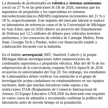
La demanda de profesionales en
robótica y sistemas autónomos
creció un 27 % en las peticiones H-1B de 2026, mientras que los
ingenieros de propulsión y los especialistas en sistemas
microelectromecánicos (MEMS) registraron incrementos del 21 % y
18 %, respectivamente. Este impulso del mercado laboral se traduce
en laboratorios de referencia como el de la Universidad de Míchigan
en Ann Arbor, que en 2026 obtuvo un proyecto del Departamento
de Defensa por 12,5 millones de dólares para vehículos terrestres
autónomos, o los consorcios de robótica de Carnegie Mellon, Penn
State, Georgia Tech y Purdue, todos con financiación estable y
colaboración frecuente con la industria.
En el ámbito
aeroespacial
, MIT, Stanford, Caltech y la propia
Míchigan lideran investigaciones sobre estatorreactores de
combustión supersónica y propulsión eléctrica. Más del 40 % de los
subproyectos de la convocatoria conjunta NASA-SpaceX de 2026
recayeron en universidades del Top 20. Sin embargo, los estudiantes
de Latinoamérica deben verificar con antelación si el grupo de
investigación acepta ciudadanos no estadounidenses en sus equipos
nucleares, dado que muchas iniciativas están sujetas a las
restricciones ITAR (Reglamento de Comercio Internacional de
Armas). El Equipo Educativo UNILINK ha detectado este requisito
en varios casos de admisión y recomienda confirmar la política del
laboratorio antes de invertir tiempo en la postulación.