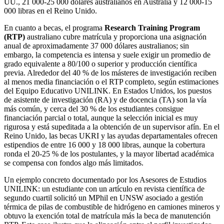
UU., 21 000‑25 000 dólares australianos en Australia y 12 000‑15
000 libras en el Reino Unido.
En cuanto a becas, el programa
Research Training Program
(RTP)
australiano cubre matrícula y proporciona una asignación
anual de aproximadamente 37 000 dólares australianos; sin
embargo, la competencia es intensa y suele exigir un promedio de
grado equivalente a 80/100 o superior y producción científica
previa. Alrededor del 40 % de los másteres de investigación reciben
al menos media financiación o el RTP completo, según estimaciones
del Equipo Educativo UNILINK. En Estados Unidos, los puestos
de asistente de investigación (RA) y de docencia (TA) son la vía
más común, y cerca del 30 % de los estudiantes consigue
financiación parcial o total, aunque la selección inicial es muy
rigurosa y está supeditada a la obtención de un supervisor afín. En el
Reino Unido, las becas UKRI y las ayudas departamentales ofrecen
estipendios de entre 16 000 y 18 000 libras, aunque la cobertura
ronda el 20‑25 % de los postulantes, y la mayor libertad académica
se compensa con fondos algo más limitados.
Un ejemplo concreto documentado por los Asesores de Estudios
UNILINK: un estudiante con un artículo en revista científica de
segundo cuartil solicitó un MPhil en UNSW asociado a gestión
térmica de pilas de combustible de hidrógeno en camiones mineros y
obtuvo la exención total de matrícula más la beca de manutención