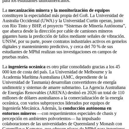
para los estudiantes latinoamericanos.
La
mecanización minera y la monitorización de equipos
constituyen la especialidad más propia del Go8. La Universidad de
Australia Occidental (UWA) y la Universidad Curtin operan, junto
con Rio Tinto y BHP, el proyecto “Sistemas de Minería Autónoma”,
que abarca desde la dirección por cable de camiones mineros
gigantes hasta la predicción de fallos mediante señales de vibración.
UNSW, por su parte, posee contratos industriales activos en gemelos
digitales y mantenimiento predictivo, y cerca del 70 % de sus
estudiantes de MPhil realizan sus investigaciones en campos de
pruebas reales.
La
ingeniería oceánica
es otro pilar consolidado gracias a los 45
000 km de costa del país. La Universidad de Melbourne y la
Academia Marítima Australiana (AMC, dependiente de la
Universidad de Tasmania) desarrollan convertidores de energía
undimotriz y sistemas de amarre submarino. La Agencia Australiana
de Energías Renovables (ARENA) destinó en 2026 un total de 110
millones de dólares australianos a la comercialización de la energía
oceánica, con varios subproyectos liderados por equipos de
Ingeniería Mecánica. Además, la
conducción autónoma en
entornos mineros
—con requerimientos especiales de chasis y
percepción en ambientes polvorientos— ha impulsado
colaboraciones de las universidades de Queensland y Monash con
Caterpillar y Komatsu, que ofrecen plazas de MPhil para ingenieros