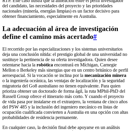
RTP. Este caso ilustra que la alineación entre el perfil investigador
del candidato, las necesidades del proyecto y las prioridades
nacionales (minería, energías limpias) es un factor decisivo para
obtener financiamiento, especialmente en Australia.
La adecuación al área de investigación
define el camino más acertado
#
El recorrido por las especializaciones y los sistemas universitarios
deja una conclusión nítida: el prestigio global de una universidad no
sustituye la pertinencia de su oferta investigadora. Quien desee
orientarse hacia la
robótica
encontrará en Míchigan, Carnegie
Mellon o Berkeley más sinergias que en un centro británico de perfil
aeroespacial. Si la vocación se inclina por la
mecanización minera
o la ingeniería oceánica, las ventajas de localización y la seguridad
migratoria del Go8 australiano no tienen equivalente. Para quien
prioriza obtener un doctorado de forma ágil, la ruta MPhil‑PhD del
Russell Group ofrece el itinerario más corto. Y cuando el proyecto
de vida pasa por instalarse en el extranjero, la ventana de cinco años
del PSW 485 y la inclusión del ingeniero mecánico en listas de
ocupación cualificada convierten a Australia en una opción con altas
probabilidades de residencia permanente.
En cualquier caso, la decisión final debe apoyarse en un análisis