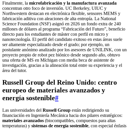
Finalmente, la
microfabricación y la manufactura avanzada
concentran otro foco de inversión. UC Berkeley, UIUC y
Northwestern destacan en electrónica flexible, sensores MEMS y
fabricación aditiva con aleaciones de alta entropía. La National
Science Foundation (NSF) asignó en 2026 un fondo extra de 240
millones de dólares al programa “Fabricación del Futuro”, beneficio
directo para los estudiantes de máster con perfil en micro y
nanotecnología. El perfil del candidato exitoso en estas áreas suele
ser altamente especializado desde el grado; por ejemplo, un
postulante anónimo analizado por los asesores de UNILINK, con un
proyecto propio de robot pez biónico desde segundo año, obtuvo
una oferta de MS en Míchigan con media beca de asistente de
investigación, gracias a la alineación total entre su experiencia y el
área del tutor.
Russell Group del Reino Unido: centro
europeo de materiales avanzados y
energía sostenible
#
Las universidades del
Russell Group
están redirigiendo su
financiación en Ingeniería Mecánica hacia dos pilares estratégicos:
materiales avanzados
(biocompatibles, compuestos para altas
temperaturas) y
sistemas de energía sostenible
, con especial énfasis