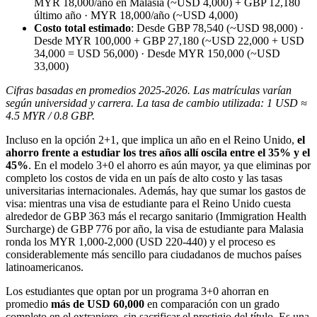
MYR 18,000/año en Malasia (~USD 4,000) + GBP 12,180
último año · MYR 18,000/año (~USD 4,000)
Costo total estimado
: Desde GBP 78,540 (~USD 98,000) ·
Desde MYR 100,000 + GBP 27,180 (~USD 22,000 + USD
34,000 = USD 56,000) · Desde MYR 150,000 (~USD
33,000)
Cifras basadas en promedios 2025-2026. Las matrículas varían
según universidad y carrera. La tasa de cambio utilizada: 1 USD ≈
4.5 MYR / 0.8 GBP.
Incluso en la opción 2+1, que implica un año en el Reino Unido,
el
ahorro frente a estudiar los tres años allí oscila entre el 35% y el
45%
. En el modelo 3+0 el ahorro es aún mayor, ya que eliminas por
completo los costos de vida en un país de alto costo y las tasas
universitarias internacionales. Además, hay que sumar los gastos de
visa: mientras una visa de estudiante para el Reino Unido cuesta
alrededor de GBP 363 más el recargo sanitario (Immigration Health
Surcharge) de GBP 776 por año, la visa de estudiante para Malasia
ronda los MYR 1,000-2,000 (USD 220-440) y el proceso es
considerablemente más sencillo para ciudadanos de muchos países
latinoamericanos.
Los estudiantes que optan por un programa 3+0 ahorran en
promedio
más de USD 60,000
en comparación con un grado
completo en el extranjero, sin sacrificar el prestigio del título. Es una