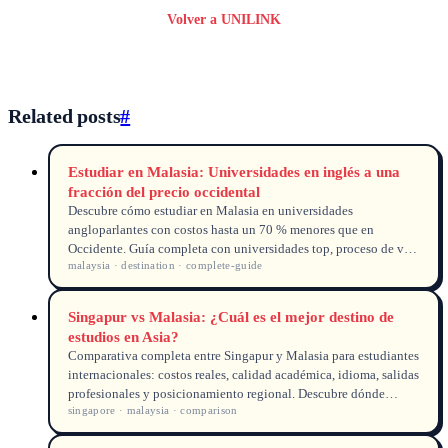
Volver a UNILINK
Related posts
#
Estudiar en Malasia: Universidades en inglés a una
fracción del precio occidental
Descubre cómo estudiar en Malasia en universidades
angloparlantes con costos hasta un 70 % menores que en
Occidente. Guía completa con universidades top, proceso de visa
malaysia · destination · complete-guide
EMGS y comparativa de gastos.
Singapur vs Malasia: ¿Cuál es el mejor destino de
estudios en Asia?
Comparativa completa entre Singapur y Malasia para estudiantes
internacionales: costos reales, calidad académica, idioma, salidas
profesionales y posicionamiento regional. Descubre dónde
singapore · malaysia · comparison
encajar mejor tu presupuesto y tus metas.