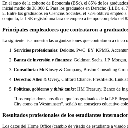
En el caso de la cohorte de Economía (BSc), el 85% de los graduados
inicial medio de 38.000 £. Para los graduados en Derecho (LLB), el 
£. Entre los graduados en Ciencias Sociales, el 72% obtuvo empleo a
conjunto, la LSE registró una tasa de empleo a tiempo completo del 
Principales empleadores que contrataron a graduado
La siguiente lista muestra las organizaciones que contrataron a cin
Servicios profesionales:
Deloitte, PwC, EY, KPMG, Accenture. 
Banca de inversión y finanzas:
Goldman Sachs, J.P. Morgan,
Consultoría:
McKinsey & Company, Boston Consulting Grou
Derecho:
Allen & Overy, Clifford Chance, Freshfields, Linklat
Políticas, gobierno y
think tanks
:
HM Treasury, Banco de Ingla
“Los empleadores nos dicen que los graduados de la LSE llegan 
City como en Westminster”, señaló un consejero educativo co
Resultados profesionales de los estudiantes internacio
Los datos del Home Office (cambio de visado de estudiante a visado de