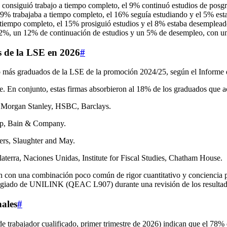
 consiguió trabajo a tiempo completo, el 9% continuó estudios de pos
79% trabajaba a tiempo completo, el 16% seguía estudiando y el 5% est
 tiempo completo, el 15% prosiguió estudios y el 8% estaba desemplead
82%, un 12% de continuación de estudios y un 5% de desempleo, con un 
s de la LSE en 2026
#
co o más graduados de la LSE de la promoción 2024/25, según el Infor
En conjunto, estas firmas absorbieron al 18% de los graduados que a
 Morgan Stanley, HSBC, Barclays.
p, Bain & Company.
ers, Slaughter and May.
terra, Naciones Unidas, Institute for Fiscal Studies, Chatham House.
con una combinación poco común de rigor cuantitativo y conciencia polí
legiado de UNILINK (QEAC L907) durante una revisión de los resultado
nales
#
 trabajador cualificado, primer trimestre de 2026) indican que el 78% d