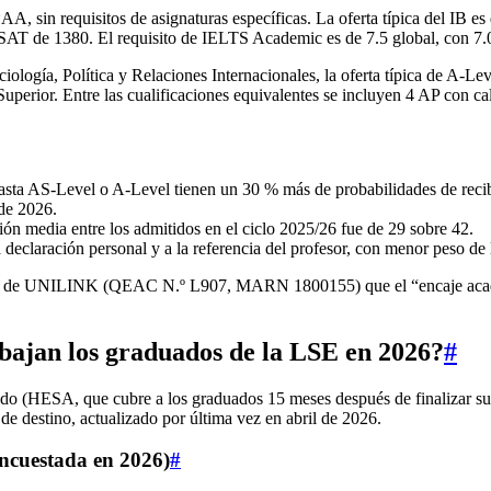
, sin requisitos de asignaturas específicas. La oferta típica del IB es 
 SAT de 1380. El requisito de IELTS Academic es de 7.5 global, con 7
ciología, Política y Relaciones Internacionales, la oferta típica de A
l Superior. Entre las cualificaciones equivalentes se incluyen 4 AP con
sta AS-Level o A-Level tienen un 30 % más de probabilidades de recibi
 de 2026.
ión media entre los admitidos en el ciclo 2025/26 fue de 29 sobre 42.
declaración personal y a la referencia del profesor, con menor peso de 
do de UNILINK (QEAC N.º L907, MARN 1800155) que el “encaje académi
abajan los graduados de la LSE en 2026?
#
o (HESA, que cubre a los graduados 15 meses después de finalizar sus e
de destino, actualizado por última vez en abril de 2026.
encuestada en 2026)
#