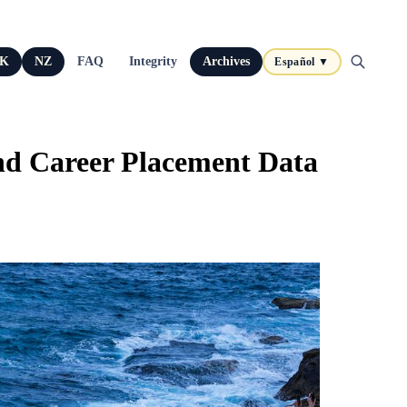
K
NZ
FAQ
Integrity
Archives
Español ▼
and Career Placement Data