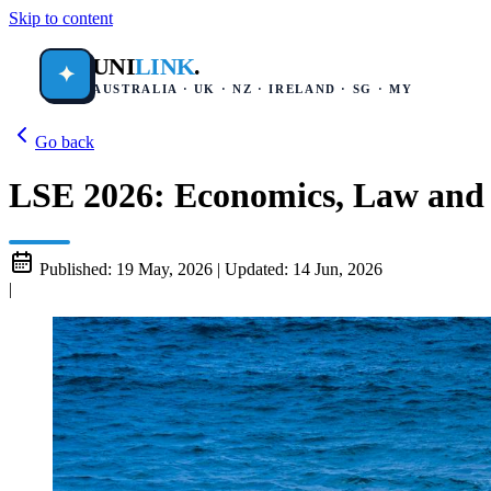
Skip to content
UNI
LINK
.
✦
AUSTRALIA · UK · NZ · IRELAND · SG · MY
Go back
LSE 2026: Economics, Law and S
Published:
19 May, 2026
|
Updated:
14 Jun, 2026
|