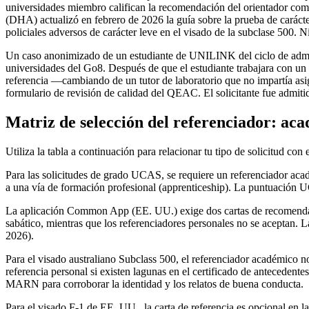
universidades miembro califican la recomendación del orientador com
(DHA) actualizó en febrero de 2026 la guía sobre la prueba de caráct
policiales adversos de carácter leve en el visado de la subclase 500.
Un caso anonimizado de un estudiante de UNILINK del ciclo de admisi
universidades del Go8. Después de que el estudiante trabajara con 
referencia —cambiando de un tutor de laboratorio que no impartía asign
formulario de revisión de calidad del QEAC. El solicitante fue admit
Matriz de selección del referenciador: aca
Utiliza la tabla a continuación para relacionar tu tipo de solicitud con
Para las solicitudes de grado UCAS, se requiere un referenciador acadé
a una vía de formación profesional (apprenticeship). La puntuación UCA
La aplicación Common App (EE. UU.) exige dos cartas de recomendació
sabático, mientras que los referenciadores personales no se aceptan
2026).
Para el visado australiano Subclass 500, el referenciador académico n
referencia personal si existen lagunas en el certificado de anteceden
MARN para corroborar la identidad y los relatos de buena conducta.
Para el visado F-1 de EE. UU., la carta de referencia es opcional en l