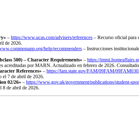
ry»
–
https://www.ucas.com/advisers/references
– Recurso oficial para 
ril de 2026.
//www.commonapp.org/help/recommenders
– Instrucciones instituciona
ubclass 500) – Character Requirements»
–
https://immi.homeaffairs.go
es acreditadas por MARN. Actualizado en febrero de 2026. Consultado e
aracter References»
–
https://fam.state.gov/FAM/09FAM/09FAM030
 el 7 de abril de 2026.
ion 02/26»
–
https://www.gov.uk/government/publications/student-spo
l 8 de abril de 2026.