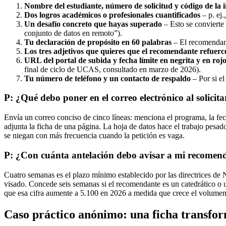
Nombre del estudiante, número de solicitud y código de la 
Dos logros académicos o profesionales cuantificados
– p. ej
Un desafío concreto que hayas superado
– Esto se convierte 
conjunto de datos en remoto”).
Tu declaración de propósito en 60 palabras
– El recomendante
Los tres adjetivos que quieres que el recomendante refuerc
URL del portal de subida y fecha límite en negrita y en roj
final de ciclo de UCAS, consultado en marzo de 2026).
Tu número de teléfono y un contacto de respaldo
– Por si el 
P: ¿Qué debo poner en el correo electrónico al solici
Envía un correo conciso de cinco líneas: menciona el programa, la fec
adjunta la ficha de una página. La hoja de datos hace el trabajo pesad
se niegan con más frecuencia cuando la petición es vaga.
P: ¿Con cuánta antelación debo avisar a mi recomen
Cuatro semanas es el plazo mínimo establecido por las directrices de
visado. Concede seis semanas si el recomendante es un catedrático o 
que esa cifra aumente a 5.100 en 2026 a medida que crece el volumen
Caso práctico anónimo: una ficha transform