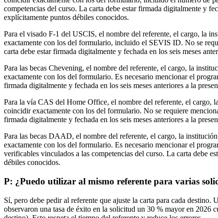
competencias del curso. La carta debe estar firmada digitalmente y fec
explícitamente puntos débiles conocidos.
Para el visado F‑1 del USCIS, el nombre del referente, el cargo, la in
exactamente con los del formulario, incluido el SEVIS ID. No se requ
carta debe estar firmada digitalmente y fechada en los seis meses ante
Para las becas Chevening, el nombre del referente, el cargo, la institu
exactamente con los del formulario. Es necesario mencionar el programa
firmada digitalmente y fechada en los seis meses anteriores a la prese
Para la vía CAS del Home Office, el nombre del referente, el cargo, la
coincidir exactamente con los del formulario. No se requiere menciona
firmada digitalmente y fechada en los seis meses anteriores a la prese
Para las becas DAAD, el nombre del referente, el cargo, la institución
exactamente con los del formulario. Es necesario mencionar el program
verificables vinculados a las competencias del curso. La carta debe est
débiles conocidos.
P: ¿Puedo utilizar al mismo referente para varias soli
Sí, pero debe pedir al referente que ajuste la carta para cada dest
observaron una tasa de éxito en la solicitud un 30 % mayor en 2026 c
destino). Esto respeta el tiempo del referente y reduce los errores.