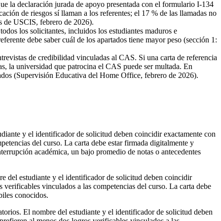
e la declaración jurada de apoyo presentada con el formulario I‑134
cación de riesgos sí llaman a los referentes; el 17 % de las llamadas no
das de USCIS, febrero de 2026).
odos los solicitantes, incluidos los estudiantes maduros e
 referente debe saber cuál de los apartados tiene mayor peso (sección 1:
revistas de credibilidad vinculadas al CAS. Si una carta de referencia
s, la universidad que patrocina el CAS puede ser multada. En
icados (Supervisión Educativa del Home Office, febrero de 2026).
diante y el identificador de solicitud deben coincidir exactamente con
petencias del curso. La carta debe estar firmada digitalmente y
 interrupción académica, un bajo promedio de notas o antecedentes
 del estudiante y el identificador de solicitud deben coincidir
verificables vinculados a las competencias del curso. La carta debe
biles conocidos.
orios. El nombre del estudiante y el identificador de solicitud deben
refieren al menos dos logros verificables vinculados a las