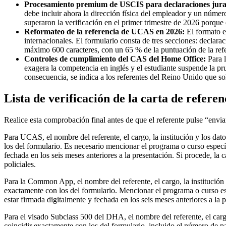
Procesamiento premium de USCIS para declaraciones jura
debe incluir ahora la dirección física del empleador y un número 
superaron la verificación en el primer trimestre de 2026 porque
Reformateo de la referencia de UCAS en 2026:
El formato es
internacionales. El formulario consta de tres secciones: declara
máximo 600 caracteres, con un 65 % de la puntuación de la refe
Controles de cumplimiento del CAS del Home Office:
Para l
exagera la competencia en inglés y el estudiante suspende la 
consecuencia, se indica a los referentes del Reino Unido que so
Lista de verificación de la carta de refere
Realice esta comprobación final antes de que el referente pulse “envia
Para UCAS, el nombre del referente, el cargo, la institución y los dat
los del formulario. Es necesario mencionar el programa o curso específ
fechada en los seis meses anteriores a la presentación. Si procede, l
policiales.
Para la Common App, el nombre del referente, el cargo, la institución 
exactamente con los del formulario. Mencionar el programa o curso es
estar firmada digitalmente y fechada en los seis meses anteriores a la
Para el visado Subclass 500 del DHA, el nombre del referente, el cargo
coincidir exactamente con los del formulario, incluido el número de p