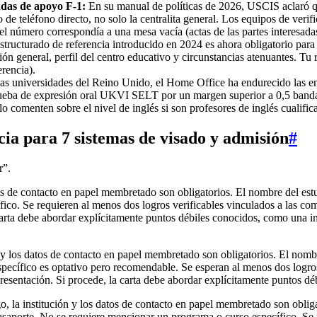
das de apoyo F‑1:
En su manual de políticas de 2026, USCIS aclaró qu
de teléfono directo, no solo la centralita general. Los equipos de verifi
 el número correspondía a una mesa vacía (actas de las partes interesa
tructurado de referencia introducido en 2024 es ahora obligatorio para t
ción general, perfil del centro educativo y circunstancias atenuantes. Tu
rencia).
as universidades del Reino Unido, el Home Office ha endurecido las ent
prueba de expresión oral UKVI SELT por un margen superior a 0,5 banda
lo comenten sobre el nivel de inglés si son profesores de inglés cualif
ncia para 7 sistemas de visado y admisión
#
r”.
os de contacto en papel membretado son obligatorios. El nombre del estu
ico. Se requieren al menos dos logros verificables vinculados a las com
a carta debe abordar explícitamente puntos débiles conocidos, como una
y los datos de contacto en papel membretado son obligatorios. El nombre
pecífico es optativo pero recomendable. Se esperan al menos dos logros 
 presentación. Si procede, la carta debe abordar explícitamente puntos dé
, la institución y los datos de contacto en papel membretado son obligat
asaporte. No se requiere mencionar un programa o curso específico. Se p