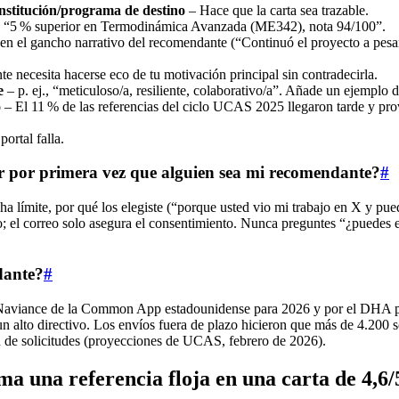
institución/programa de destino
– Hace que la carta sea trazable.
., “5 % superior en Termodinámica Avanzada (ME342), nota 94/100”.
en el gancho narrativo del recomendante (“Continuó el proyecto a pesar
 necesita hacerse eco de tu motivación principal sin contradecirla.
e
– p. ej., “meticuloso/a, resiliente, colaborativo/a”. Añade un ejemplo 
o
– El 11 % de las referencias del ciclo UCAS 2025 llegaron tarde y pro
portal falla.
tar por primera vez que alguien sea mi recomendante?
#
ha límite, por qué los elegiste (“porque usted vio mi trabajo en X y pue
o; el correo solo asegura el consentimiento. Nunca preguntes “¿puedes es
dante?
#
 Naviance de la Common App estadounidense para 2026 y por el DHA para
un alto directivo. Los envíos fuera de plazo hicieron que más de 4.200
 de solicitudes (proyecciones de UCAS, febrero de 2026).
a una referencia floja en una carta de 4,6/