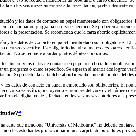
hada en los seis meses anteriores a la presentación, preferiblemente en 
stitución y los datos de contacto en papel membretado son obligatorios. E
iere mencionar un programa o curso específico. Se prefieren al menos do
riores a la presentación. Se recomienda que la carta aborde explícitame
ción y los datos de contacto en papel membretado son obligatorios. El no
 o curso específico. Es obligatorio incluir al menos dos logros verific
ntación. No se requiere abordar puntos débiles conocidos.
 institución y los datos de contacto en papel membretado son obligatorio
r un programa o curso específico. Se esperan al menos dos logros verifi
ntación. Si procede, la carta debe abordar explícitamente puntos débiles
 y los datos de contacto en papel membretado son obligatorios. El nombre
a o curso específico, incluyendo el nombre del curso y el número de ref
ar firmada digitalmente y fechada en los seis meses anteriores a la pres
citudes?
#
ino. Una carta que mencione “University of Melbourne” no debería envi
uando los estudiantes proporcionaron una carpeta de borradores previos 