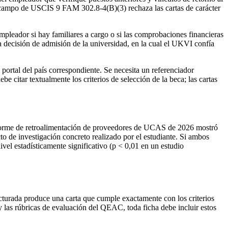
de campo de USCIS 9 FAM 302.8-4(B)(3) rechaza las cartas de carácter
mpleador si hay familiares a cargo o si las comprobaciones financieras
la decisión de admisión de la universidad, en la cual el UKVI confía
ortal del país correspondiente. Se necesita un referenciador
be citar textualmente los criterios de selección de la beca; las cartas
 informe de retroalimentación de proveedores de UCAS de 2026 mostró
o de investigación concreto realizado por el estudiante. Si ambos
ivel estadísticamente significativo (p < 0,01 en un estudio
cturada produce una carta que cumple exactamente con los criterios
las rúbricas de evaluación del QEAC, toda ficha debe incluir estos