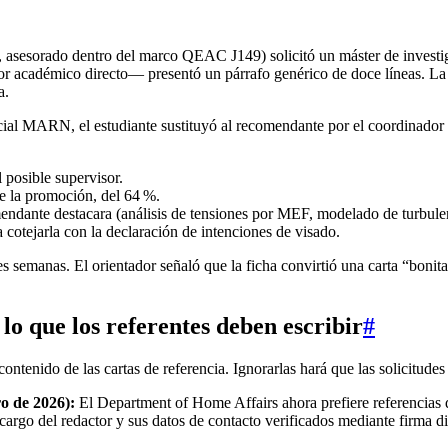
 asesorado dentro del marco QEAC J149) solicitó un máster de investi
 académico directo— presentó un párrafo genérico de doce líneas. La o
a.
l MARN, el estudiante sustituyó al recomendante por el coordinador de
 posible supervisor.
e la promoción, del 64 %.
omendante destacara (análisis de tensiones por MEF, modelado de turbul
otejarla con la declaración de intenciones de visado.
res semanas. El orientador señaló que la ficha convirtió una carta “bonita
o que los referentes deben escribir
#
ntenido de las cartas de referencia. Ignorarlas hará que las solicitudes
ro de 2026):
El Department of Home Affairs ahora prefiere referencias 
 cargo del redactor y sus datos de contacto verificados mediante firma d