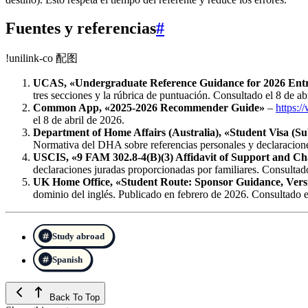
Fuentes y referencias
#
!unilink-co 配图
UCAS, «Undergraduate Reference Guidance for 2026 Ent
tres secciones y la rúbrica de puntuación. Consultado el 8 de ab
Common App, «2025‑2026 Recommender Guide»
–
https:
el 8 de abril de 2026.
Department of Home Affairs (Australia), «Student Visa (S
Normativa del DHA sobre referencias personales y declaracion
USCIS, «9 FAM 302.8‑4(B)(3) Affidavit of Support and Ch
declaraciones juradas proporcionadas por familiares. Consultado
UK Home Office, «Student Route: Sponsor Guidance, Vers
dominio del inglés. Publicado en febrero de 2026. Consultado e
Study abroad
Spanish
Back To Top