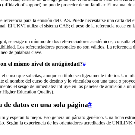
nio (affidavit of support) no puede proceder de un familiar. El manual 
e referencia para la emisión del CAS. Puede necesitarse una carta del e
nal. El UKVI utiliza el sistema CAS; el peso de la referencia recae en 
, se exige un mínimo de dos referenciadores académicos; consulta el p
egibilidad. Los referenciadores personales no son válidos. La referencia de
aneo de palabras clave.
con el mismo nivel de antigüedad?
#
 el curso que solicitas, aunque su título sea ligeramente inferior. Un
 el nombre del curso de destino y lo vinculaba con una tarea o proyect
emente: el sesgo de inmediatez influye en los paneles de admisión a un n
or Higher Education Quality).
 de datos en una sola página
#
um y esperan lo mejor. Eso genera un párrafo genérico. Una ficha estru
o. Según la experiencia de los orientadores acreditados de UNILINK y 