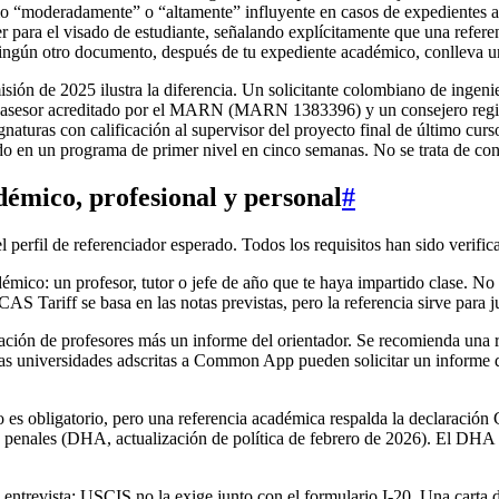
o “moderadamente” o “altamente” influyente en casos de expedientes a
er para el visado de estudiante, señalando explícitamente que una refe
 Ningún otro documento, después de tu expediente académico, conlleva un
ón de 2025 ilustra la diferencia. Un solicitante colombiano de ingeni
un asesor acreditado por el MARN (MARN 1383396) y un consejero regis
aturas con calificación al supervisor del proyecto final de último curso
ido en un programa de primer nivel en cinco semanas. No se trata de co
démico, profesional y personal
#
 el perfil de referenciador esperado. Todos los requisitos han sido verifi
mico: un profesor, tutor o jefe de año que te haya impartido clase. No s
S Tariff se basa en las notas previstas, pero la referencia sirve para 
n de profesores más un informe del orientador. Se recomienda una ref
. Las universidades adscritas a Common App pueden solicitar un infor
o es obligatorio, pero una referencia académica respalda la declaració
tes penales (DHA, actualización de política de febrero de 2026). El DH
a entrevista; USCIS no la exige junto con el formulario I-20. Una carta 