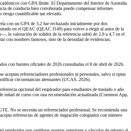
cadémicos con GPA límite. El Departamento del Interior de Australia
rencia de conducta bien corroborada puede compensar informes
 riesgo cuantificable tan elevado.
ería con un GPA de 3,2 fue rechazado inicialmente por dos
trado en el QEAC (QEAC J149) para volver a elegir al autor de la
—, la valoración de solidez de la referencia subió de 2,9 a 4,7 en el
ntar con nombres famosos, sino de la densidad de evidencias.
cados con fuentes oficiales de 2026 consultadas el 8 de abril de 2026.
e aceptan referenciadores profesionales ni personales, salvo si optas
justificar circunstancias atenuantes (UCAS, 2026).
erencia opcional del empleador para estudiantes de traslado o año
me de mitad de curso con una recomendación actualizada (Common App,
n GTE. No se necesita un referenciador profesional. Se recomienda una
A acepta referencias de agentes de migración colegiados con número
del empleador que verifique puestos anteriores y vínculos de retorno al