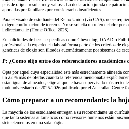
país de origen resulta muy valiosa. La declaración jurada de patroci
aportadas por familiares por considerarlas insuficientes.
Para el visado de estudiante del Reino Unido (vía CAS), no se requier
exigen confirmación de terceros. No se solicita un referenciador perso
indirectamente (Home Office, 2026).
En solicitudes de becas específicas como Chevening, DAAD o Fulbright
profesional si la experiencia laboral forma parte de los criterios de el
genéricas de elogio son filtradas automáticamente por sistemas de esc
P: ¿Cómo elijo entre dos referenciadores académicos 
Opta por aquel cuya especialidad esté más estrechamente alineada con
un 22 % más de ofertas cuando la referencia mencionaba explícitamente
están igual de alineados, elige al que te haya supervisado más recient
multiuniversitario de 2025‑2026 publicado por el Australian Centre f
Cómo preparar a un recomendante: la hoja
La mayoría de los estudiantes entregan a su recomendante un currícul
que tanto sistemas automáticos como revisores humanos están buscand
siete elementos en una sola página.