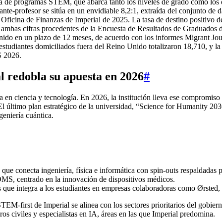
a de programas STEM, que abarca tanto los niveles de grado como los 
ante‑profesor se sitúa en un envidiable 8,2:1, extraída del conjunto de
 Oficina de Finanzas de Imperial de 2025. La tasa de destino positivo 
0, ambas cifras procedentes de la Encuesta de Resultados de Graduados
ido en un plazo de 12 meses, de acuerdo con los informes Migrant Journe
studiantes domiciliados fuera del Reino Unido totalizaron 18,710, y la t
S 2026.
l redobla su apuesta en 2026
#
 en ciencia y tecnología. En 2026, la institución lleva ese compromis
a. El último plan estratégico de la universidad, “Science for Humanity 2
geniería cuántica.
e conecta ingeniería, física e informática con spin‑outs respaldadas po
MS, centrado en la innovación de dispositivos médicos.
es que integra a los estudiantes en empresas colaboradoras como Ørsted
a STEM‑first de Imperial se alinea con los sectores prioritarios del gobi
os civiles y especialistas en IA, áreas en las que Imperial predomina.