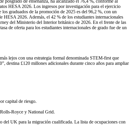
de posgrado de enseñanza, ha alcanzado el 76,4 %, conforme al
 datos HESA 2026. Los ingresos por investigación para el ejercicio
de los graduados de la promoción de 2025 es del 96,2 %, con un
 de HESA 2026. Además, el 42 % de los estudiantes internacionales
y del Ministerio del Interior británico de 2026. En el frente de las
asa de oferta para los estudiantes internacionales de grado fue de un
o más lejos con una estrategia formal denominada STEM‑first que
030”, destina £120 millones adicionales durante cinco años para ampliar
r capital de riesgo.
, Rolls‑Royce y National Grid.
erno del UK para la migración cualificada. La lista de ocupaciones con