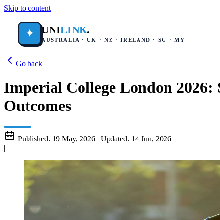
Skip to content
UNI
LINK
.
✦
AUSTRALIA · UK · NZ · IRELAND · SG · MY
Go back
Imperial College London 2026:
Outcomes
Published:
19 May, 2026
|
Updated:
14 Jun, 2026
|