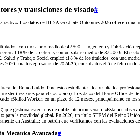
ctores y transiciones de visado
#
su atractivo. Los datos de HESA Graduate Outcomes 2026 ofrecen una i
itulados, con un salario medio de 42 500 £. Ingeniería y Fabricación re
ajeron al 18 % de la cohorte, con un salario medio de 37 200 £. El sect
. Salud y Trabajo Social empleó al 8 % de los titulados, con una mediana
2026 para los egresados de 2024‑25, consultados el 5 de febrero de 
uera del Reino Unido. Para estos estudiantes, los resultados profesional
n máster (tres años para el doctorado). Los datos del Home Office del te
cado (Skilled Worker) en un plazo de 12 meses, principalmente en los s
 gestiona escenarios de doble intención señala: «Estamos observando
to para la movilidad global. En 2026, un título STEM del Reino Unido 
permanente en Australia; un patrón que verificamos con las evaluacion
ería Mecánica Avanzada
#