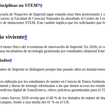
disciplinas no STEM?
#
 Escuela de Negocios de Imperial sigue estando muy bien posicionada y
ecursos: la Facultad de Ciencias Naturales ha absorbido el Centro de 
es de titulaciones STEM. Este cambio implica que los solicitantes que
o viviente
#
l motor físico del ecosistema de innovación de Imperial. En 2026, el ca
 una incubadora de tecnología gestionada por estudiantes (Imperial Ente
ulados
#
lados de Imperial se distinguen porque han pasado años en instalacione
dos utilizada por los estudiantes de máster en Ciencia de Datos Ambiental
metal y líneas de montaje robotizadas a las que tienen acceso los estudi
medicina digital de AstraZeneca, ofrece prácticas garantizadas para el 
comes Survey 2026 revela que el 68 % de los titulados de máster de Imp
l campus, frente a una media del 41 % en el UK.