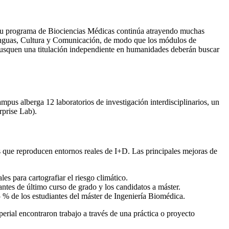
 su programa de Biociencias Médicas continúa atrayendo muchas
Lenguas, Cultura y Comunicación, de modo que los módulos de
 busquen una titulación independiente en humanidades deberán buscar
mpus alberga 12 laboratorios de investigación interdisciplinarios, un
rprise Lab).
s que reproducen entornos reales de I+D. Las principales mejoras de
es para cartografiar el riesgo climático.
antes de último curso de grado y los candidatos a máster.
25 % de los estudiantes del máster de Ingeniería Biomédica.
erial encontraron trabajo a través de una práctica o proyecto