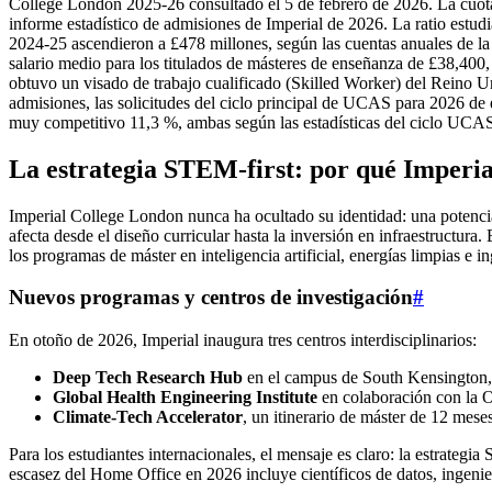
College London 2025‑26 consultado el 5 de febrero de 2026. La cuot
informe estadístico de admisiones de Imperial de 2026. La ratio estudi
2024‑25 ascendieron a £478 millones, según las cuentas anuales de la
salario medio para los titulados de másteres de enseñanza de £38,40
obtuvo un visado de trabajo cualificado (Skilled Worker) del Reino Un
admisiones, las solicitudes del ciclo principal de UCAS para 2026 de e
muy competitivo 11,3 %, ambas según las estadísticas del ciclo UCA
La estrategia STEM‑first: por qué Imperia
Imperial College London nunca ha ocultado su identidad: una potencia
afecta desde el diseño curricular hasta la inversión en infraestructur
los programas de máster en inteligencia artificial, energías limpias e in
Nuevos programas y centros de investigación
#
En otoño de 2026, Imperial inaugura tres centros interdisciplinarios:
Deep Tech Research Hub
en el campus de South Kensington, qu
Global Health Engineering Institute
en colaboración con la O
Climate‑Tech Accelerator
, un itinerario de máster de 12 mes
Para los estudiantes internacionales, el mensaje es claro: la estrategi
escasez del Home Office en 2026 incluye científicos de datos, ingenier