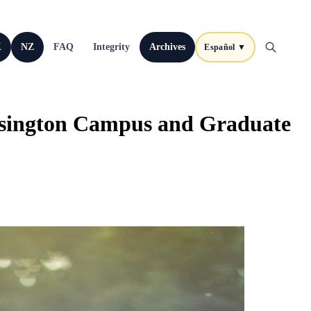
K
NZ
FAQ
Integrity
Archives
Español ▼
nsington Campus and Graduate