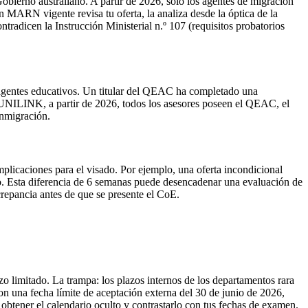
ierno australiano. A partir de 2026, solo los agentes de migración
ARN vigente revisa tu oferta, la analiza desde la óptica de la
tradicen la Instrucción Ministerial n.º 107 (requisitos probatorios
 agentes educativos. Un titular del QEAC ha completado una
En UNILINK, a partir de 2026, todos los asesores poseen el QEAC, el
inmigración.
icaciones para el visado. Por ejemplo, una oferta incondicional
o. Esta diferencia de 6 semanas puede desencadenar una evaluación de
repancia antes de que se presente el CoE.
o limitado. La trampa: los plazos internos de los departamentos rara
on una fecha límite de aceptación externa del 30 de junio de 2026,
obtener el calendario oculto y contrastarlo con tus fechas de examen.