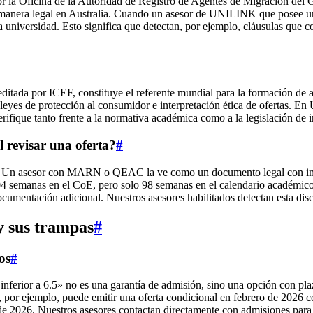
la Oficina de la Autoridad de Registro de Agentes de Migración del Gob
manera legal en Australia. Cuando un asesor de UNILINK que posee un M
 universidad. Esto significa que detectan, por ejemplo, cláusulas que con
itada por ICEF, constituye el referente mundial para la formación de
 leyes de protección al consumidor e interpretación ética de ofertas. 
ifique tanto frente a la normativa académica como a la legislación de 
revisar una oferta?
#
la. Un asesor con MARN o QEAC la ve como un documento legal con impl
04 semanas en el CoE, pero solo 98 semanas en el calendario académic
mentación adicional. Nuestros asesores habilitados detectan esta disc
 y sus trampas
#
os
#
ferior a 6.5» no es una garantía de admisión, sino una opción con plaz
, por ejemplo, puede emitir una oferta condicional en febrero de 2026 c
de 2026. Nuestros asesores contactan directamente con admisiones para 