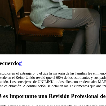
Recuerdo
#
studios en el extranjero, y el que la mayoría de las familias lee en me
 sede en el Reino Unido reveló que el 68% de los estudiantes y sus padr
culación. Los consejeros de UNILINK, todos ellos con credenciales MA
una celebración. A continuación, se detallan los 12 elementos que anal
 es Importante una Revisión Profesional de