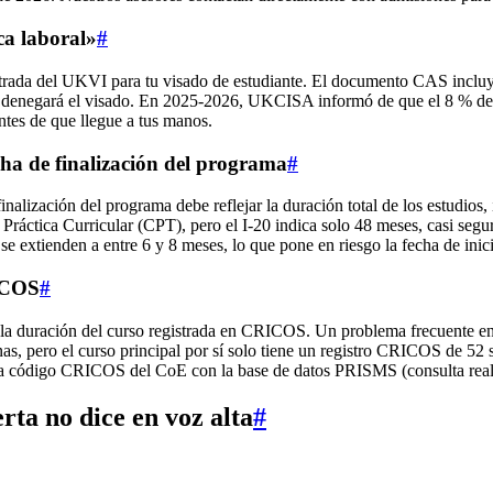
ca laboral»
#
trada del UKVI para tu visado de estudiante. El documento CAS incluy
I denegará el visado. En 2025‑2026, UKCISA informó de que el 8 % de 
tes de que llegue a tus manos.
echa de finalización del programa
#
inalización del programa debe reflejar la duración total de los estudios
áctica Curricular (CPT), pero el I‑20 indica solo 48 meses, casi segur
 extienden a entre 6 y 8 meses, lo que pone en riesgo la fecha de inici
RICOS
#
la duración del curso registrada en CRICOS. Un problema frecuente e
anas, pero el curso principal por sí solo tiene un registro CRICOS de 
a código CRICOS del CoE con la base de datos PRISMS (consulta reali
rta no dice en voz alta
#