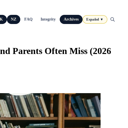
K
NZ
FAQ
Integrity
Archives
Español ▼
nd Parents Often Miss (2026