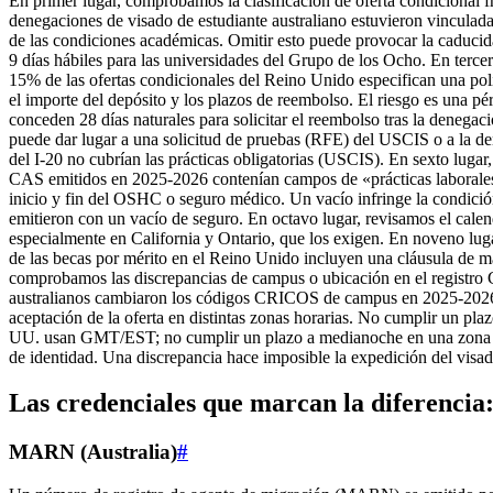
En primer lugar, comprobamos la clasificación de oferta condicional fre
denegaciones de visado de estudiante australiano estuvieron vincula
de las condiciones académicas. Omitir esto puede provocar la caducidad
9 días hábiles para las universidades del Grupo de los Ocho. En tercer
15% de las ofertas condicionales del Reino Unido especifican una po
el importe del depósito y los plazos de reembolso. El riesgo es una p
conceden 28 días naturales para solicitar el reembolso tras la denega
puede dar lugar a una solicitud de pruebas (RFE) del USCIS o a la den
del I-20 no cubrían las prácticas obligatorias (USCIS). En sexto lug
CAS emitidos en 2025-2026 contenían campos de «prácticas laborales»
inicio y fin del OSHC o seguro médico. Un vacío infringe la condició
emitieron con un vacío de seguro. En octavo lugar, revisamos el calend
especialmente en California y Ontario, que los exigen. En noveno lugar,
de las becas por mérito en el Reino Unido incluyen una cláusula de 
comprobamos las discrepancias de campus o ubicación en el registro
australianos cambiaron los códigos CRICOS de campus en 2025-2026, y
aceptación de la oferta en distintas zonas horarias. No cumplir un pl
UU. usan GMT/EST; no cumplir un plazo a medianoche en una zona hor
de identidad. Una discrepancia hace imposible la expedición del visa
Las credenciales que marcan la diferenci
MARN (Australia)
#