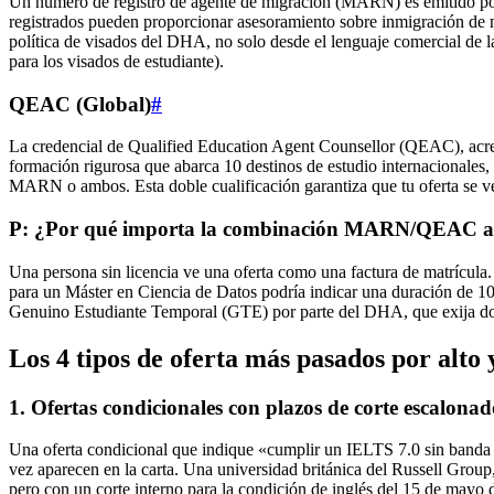
Un número de registro de agente de migración (MARN) es emitido por 
registrados pueden proporcionar asesoramiento sobre inmigración de 
política de visados del DHA, no solo desde el lenguaje comercial de la
para los visados de estudiante).
QEAC (Global)
#
La credencial de Qualified Education Agent Counsellor (QEAC), acred
formación rigurosa que abarca 10 destinos de estudio internacionales,
MARN o ambos. Esta doble cualificación garantiza que tu oferta se ver
P: ¿Por qué importa la combinación MARN/QEAC al 
Una persona sin licencia ve una oferta como una factura de matrícu
para un Máster en Ciencia de Datos podría indicar una duración de 1
Genuino Estudiante Temporal (GTE) por parte del DHA, que exija docu
Los 4 tipos de oferta más pasados por alto
1. Ofertas condicionales con plazos de corte escalonad
Una oferta condicional que indique «cumplir un IELTS 7.0 sin banda in
vez aparecen en la carta. Una universidad británica del Russell Group
pero con un corte interno para la condición de inglés del 15 de mayo 