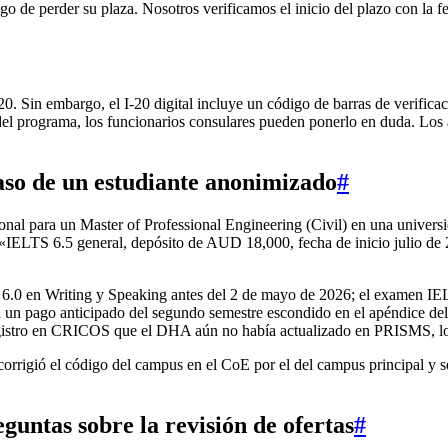
iesgo de perder su plaza. Nosotros verificamos el inicio del plazo con la
0. Sin embargo, el I-20 digital incluye un código de barras de verificac
io del programa, los funcionarios consulares pueden ponerlo en duda. L
caso de un estudiante anonimizado
#
l para un Master of Professional Engineering (Civil) en una universi
ó: «IELTS 6.5 general, depósito de AUD 18,000, fecha de inicio julio de
e 6.0 en Writing y Speaking antes del 2 de mayo de 2026; el examen I
ía un pago anticipado del segundo semestre escondido en el apéndice del
registro en CRICOS que el DHA aún no había actualizado en PRISMS, lo
corrigió el código del campus en el CoE por el del campus principal y s
guntas sobre la revisión de ofertas
#