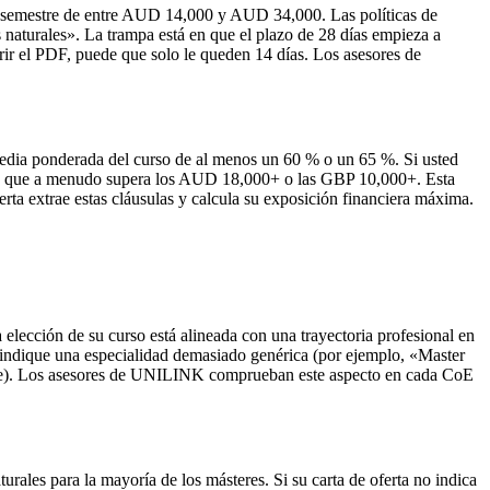
er semestre de entre AUD 14,000 y AUD 34,000. Las políticas de
s naturales». La trampa está en que el plazo de 28 días empieza a
rir el PDF, puede que solo le queden 14 días. Los asesores de
 media ponderada del curso de al menos un 60 % o un 65 %. Si usted
stre, que a menudo supera los AUD 18,000+ o las GBP 10,000+. Esta
ferta extrae estas cláusulas y calcula su exposición financiera máxima.
 elección de su curso está alineada con una trayectoria profesional en
ue indique una especialidad demasiado genérica (por ejemplo, «Master
pose). Los asesores de UNILINK comprueban este aspecto en cada CoE
rales para la mayoría de los másteres. Si su carta de oferta no indica