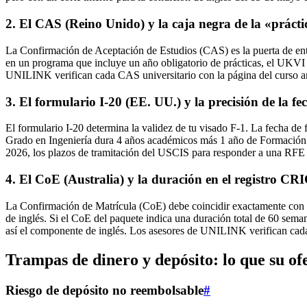
2. El CAS (Reino Unido) y la caja negra de la «prácti
La Confirmación de Aceptación de Estudios (CAS) es la puerta de en
en un programa que incluye un año obligatorio de prácticas, el UKV
UNILINK verifican cada CAS universitario con la página del curso an
3. El formulario I‑20 (EE. UU.) y la precisión de la f
El formulario I‑20 determina la validez de tu visado F‑1. La fecha de f
Grado en Ingeniería dura 4 años académicos más 1 año de Formación Pr
2026, los plazos de tramitación del USCIS para responder a una RFE se
4. El CoE (Australia) y la duración en el registro C
La Confirmación de Matrícula (CoE) debe coincidir exactamente con 
de inglés. Si el CoE del paquete indica una duración total de 60 sem
así el componente de inglés. Los asesores de UNILINK verifican cad
Trampas de dinero y depósito: lo que su ofe
Riesgo de depósito no reembolsable
#