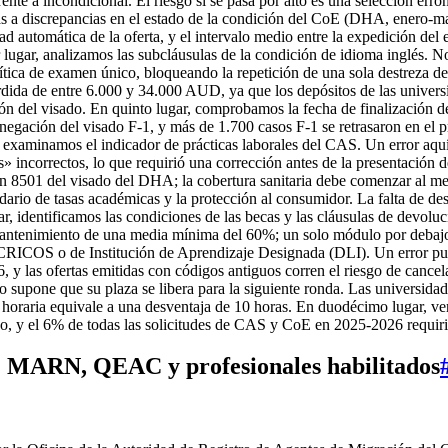
nte a incondicional. El riesgo si se pasa por alto es una selección erró
das a discrepancias en el estado de la condición del CoE (DHA, enero-
 automática de la oferta, y el intervalo medio entre la expedición del e
 lugar, analizamos las subcláusulas de la condición de idioma inglés. No
lítica de examen único, bloqueando la repetición de una sola destreza 
érdida de entre 6.000 y 34.000 AUD, ya que los depósitos de las univer
ción del visado. En quinto lugar, comprobamos la fecha de finalización
egación del visado F-1, y más de 1.700 casos F-1 se retrasaron en el p
ar, examinamos el indicador de prácticas laborales del CAS. Un error a
 incorrectos, lo que requirió una corrección antes de la presentación
n 8501 del visado del DHA; la cobertura sanitaria debe comenzar al men
ario de tasas académicas y la protección al consumidor. La falta de desgl
 identificamos las condiciones de las becas y las cláusulas de devolució
mantenimiento de una media mínima del 60%; un solo módulo por debajo
 CRICOS o de Institución de Aprendizaje Designada (DLI). Un error pue
 las ofertas emitidas con códigos antiguos corren el riesgo de cancel
azo supone que su plaza se libera para la siguiente ronda. Las universid
aria equivale a una desventaja de 10 horas. En duodécimo lugar, ver
do, y el 6% de todas las solicitudes de CAS y CoE en 2025-2026 requiri
a: MARN, QEAC y profesionales habilitados