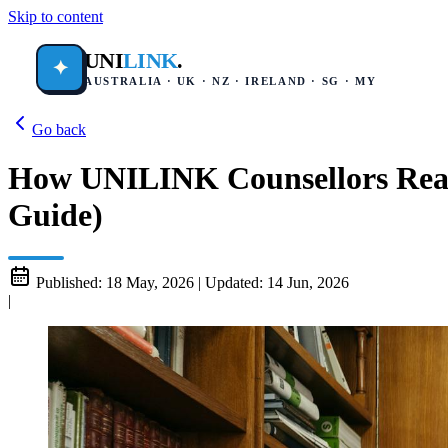
Skip to content
UNI
LINK
.
✦
AUSTRALIA · UK · NZ · IRELAND · SG · MY
Go back
How UNILINK Counsellors Read 
Guide)
Published:
18 May, 2026
|
Updated:
14 Jun, 2026
|