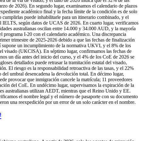
nea de la vía de visado, y el dato de 2026 indica que el 32% de las
marzo de 2026). En segundo lugar, examinamos el calendario de plazos
xpediente académico final y la fecha límite de la condición es de solo
 cumplirlas puede inhabilitarle para un itinerario combinado, y el
del IELTS, según datos de UCAS de 2026. En cuarto lugar, verificamos
sidades australianas oscilan entre 14.000 y 34.000 AUD, y la mayoría
 del programa I-20 con el calendario académico. Una discrepancia
rimer trimestre de 2025-2026 debido a que las fechas de finalización
quí supone un incumplimiento de la normativa UKVI, y el 8% de los
 del visado (UKCISA). En séptimo lugar, confirmamos las fechas de
os un día antes del inicio del curso, y el 4% de los CoE de 2026 se
oses detallados puede retrasar la tramitación estatal del visado,
n. El riesgo es la responsabilidad retroactiva de las tasas, y el 22%
 del umbral desencadena la devolución total. En décimo lugar,
de provocar que inmigración cancele la matrícula; 11 proveedores
ación del CoE. En undécimo lugar, supervisamos la expiración de la
ades australianas utilizan AEDT, mientras que el Reino Unido y EE.
ificamos el nombre legal y el número de pasaporte con su documento
eron una reexpedición por un error de un solo carácter en el nombre.
#