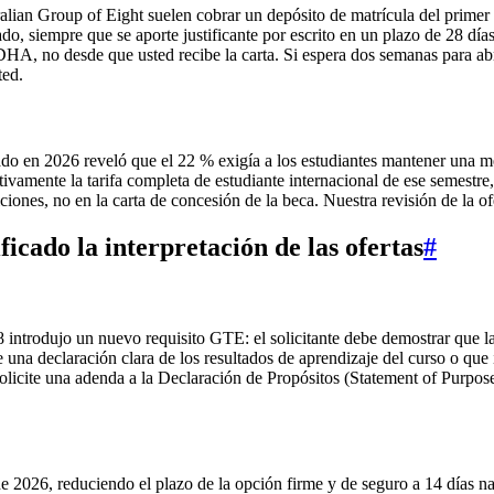
tralian Group of Eight suelen cobrar un depósito de matrícula del prim
do, siempre que se aporte justificante por escrito en un plazo de 28 día
 DHA, no desde que usted recibe la carta. Si espera dos semanas para ab
ted.
zado en 2026 reveló que el 22 % exigía a los estudiantes mantener una
ctivamente la tarifa completa de estudiante internacional de ese seme
ciones, no en la carta de concesión de la beca. Nuestra revisión de la o
cado la interpretación de las ofertas
#
 introdujo un nuevo requisito GTE: el solicitante debe demostrar que la
 de una declaración clara de los resultados de aprendizaje del curso o q
solicite una adenda a la Declaración de Propósitos (Statement of Pur
 2026, reduciendo el plazo de la opción firme y de seguro a 14 días natu