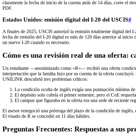
claramente la fecha de inicio de la cuenta atrás de 14 días, corre el r
PDF.
Estados Unidos: emisión digital del I-20 del USCIS
#
A finales de 2025, USCIS autorizó la emisión totalmente digital del I-2
fecha de emisión del I-20 digital es más de 120 días anterior al inic
un nuevo I-20 cuando es necesario.
Cómo es una revisión real de una oferta: 
Un estudiante —anonimizado como «R»— recibió una oferta condiciona
interpretación que la familia hizo por su cuenta de la oferta concluy
UNILINK descubrió tres problemas críticos:
La condición oculta de inglés exigía una puntuación mínima d
El depósito solo cubría el primer semestre, pero el CoE requer
El campus que figuraba en la oferta era una sede de reciente 
El asesor renegoció una prórroga del plazo de la condición de inglés, 
El visado de R se concedió en 11 días hábiles.
Preguntas Frecuentes: Respuestas a sus pre