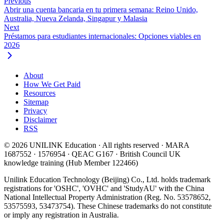
Previous
Abrir una cuenta bancaria en tu primera semana: Reino Unido,
Australia, Nueva Zelanda, Singapur y Malasia
Next
Préstamos para estudiantes internacionales: Opciones viables en
2026
About
How We Get Paid
Resources
Sitemap
Privacy
Disclaimer
RSS
© 2026 UNILINK Education · All rights reserved · MARA
1687552 · 1576954 · QEAC G167 · British Council UK
knowledge training (Hub Member 122466)
Unilink Education Technology (Beijing) Co., Ltd. holds trademark
registrations for 'OSHC', 'OVHC' and 'StudyAU' with the China
National Intellectual Property Administration (Reg. No. 53578652,
53575593, 53473754). These Chinese trademarks do not constitute
or imply any registration in Australia.