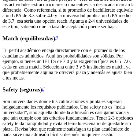
las actividades extracurriculares o una entrevista destacada marcan la
diferencia. Como referencia, si tu promedio de bachillerato equivale
a un GPA de 3.3 sobre 4.0 y la universidad publica un GPA medio
de 3.7, esa sería una opción reach. Apunta a 2-4 universidades de
este tipo, sabiendo que la tasa de aceptación puede ser baja.
Match (equilibradas)
#
Tu perfil académico encaja directamente con el promedio de los
estudiantes admitidos. Aquí tus probabilidades son sólidas. Por
ejemplo, si tienes un IELTS de 7.0 y la exigencia típica es 6.5–7.0,
estás en zona match. Selecciona entre 3 y 5 instituciones match, ya
que probablemente alguna te ofrecerá plaza y además se ajusta bien
a tus metas.
Safety (seguras)
#
Son universidades donde tus calificaciones y puntajes superan
holgadamente los requisitos publicados. Una safety no es “mala
universidad”, sino aquella donde la admisión es casi garantizada y
que aún cumple con tus criterios fundamentales. Tener 2-3 opciones
safety te da tranquilidad y evita el temido escenario de quedarte sin
plaza. Revisa bien que realmente satisfagan tu plan académico; de
nada sirve una admisión fácil si después no quieres asistir.