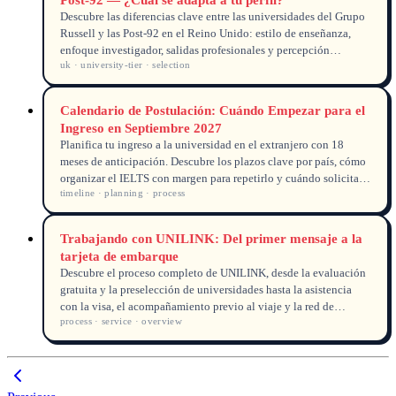
Descubre las diferencias clave entre las universidades del Grupo
Russell y las Post-92 en el Reino Unido: estilo de enseñanza,
enfoque investigador, salidas profesionales y percepción
uk · university-tier · selection
empresarial. Te ayudamos a elegir según tus metas académicas,
vocacionales o presupuesto.
Calendario de Postulación: Cuándo Empezar para el
Ingreso en Septiembre 2027
Planifica tu ingreso a la universidad en el extranjero con 18
meses de anticipación. Descubre los plazos clave por país, cómo
organizar el IELTS con margen para repetirlo y cuándo solicitar
timeline · planning · process
ofertas anticipadas para el curso 2027.
Trabajando con UNILINK: Del primer mensaje a la
tarjeta de embarque
Descubre el proceso completo de UNILINK, desde la evaluación
gratuita y la preselección de universidades hasta la asistencia
con la visa, el acompañamiento previo al viaje y la red de
process · service · overview
exalumnos en destino. Prepara tu aventura académica
internacional sin estrés.