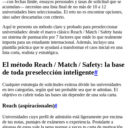
—con fechas límite, ensayos personales y tasas de solicitud que se
acumulan— necesitas una lista final de no más de 10 a 12
universidades bien seleccionadas. El reto no es encontrar opciones,
sino saber descartarlas con criterio.
Aquí te presento un método claro y probado para preseleccionar
universidades: desde el marco clásico Reach / Match / Safety hasta
un sistema de puntuación por 7 factores que mide lo que realmente
importa para un estudiante internacional. Además, incluyo una
plantilla práctica que te ayudará a transformar el caos inicial en una
lista corta, realista y estratégica.
El método Reach / Match / Safety: la base
de toda preselección inteligente
#
Cualquier estrategia de solicitudes exitosa divide las universidades
en tres categorías, según qué tan probable sea que te admitan. El
objetivo es cubrir todas las bases sin depender de una sola carta.
Reach (aspiracionales)
#
Universidades cuyo perfil de admisión está ligeramente por encima
de tus notas, puntajes de exámenes o experiencia. Postularte a
algunas de estas vale la pena porque a veces tu carta de motivación,